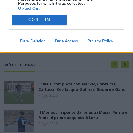
Purposes for which it was collected.
Opted Out
CONFIRM
Data Deletion
Data Access
Privacy Policy
PIÙ LETTI OGGI
L'Ilva si completa con Markic, Contucci,
Carlucci, Bevilacqua, Solinas, Souare e Galic
7 Ago 2026
Il Monastir riparte dai pilastri Masia, Pinna e
Aloia, il primo acquisto è Loru
7 Ago 2026