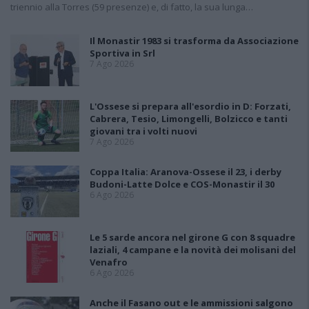
triennio alla Torres (59 presenze) e, di fatto, la sua lunga…
Il Monastir 1983 si trasforma da Associazione
Sportiva in Srl
7 Ago 2026
L'Ossese si prepara all'esordio in D: Forzati,
Cabrera, Tesio, Limongelli, Bolzicco e tanti
giovani tra i volti nuovi
7 Ago 2026
Coppa Italia: Aranova-Ossese il 23, i derby
Budoni-Latte Dolce e COS-Monastir il 30
6 Ago 2026
Le 5 sarde ancora nel girone G con 8 squadre
laziali, 4 campane e la novità dei molisani del
Venafro
6 Ago 2026
Anche il Fasano out e le ammissioni salgono