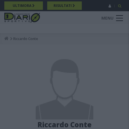
Salta
ULTIMORA
RISULTATI
al
contenuto
MENU
principale
Riccardo Conte
Breadcrumb
Riccardo Conte