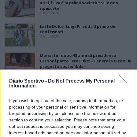
a sei, l'Ilva è la prima società tra le non
ripescate
5 Ago 2026
Latte Dolce, Luigi Piredda il primo dei
confermati
4 Ago 2026
Monastir, dopo 43 anni di presidenza
Carboni parte l'era Fuke: «Tenere la D con un
progetto sostenibile»
4 Ago 2026
Diario Sportivo -
Do Not Process My Personal
Lnd, il nodo ripescaggi non si scioglie:
Information
rinviate al 5 agosto le ammissioni
3 Ago 2026
If you wish to opt-out of the sale, sharing to third parties, or
processing of your personal or sensitive information for
targeted advertising by us, please use the below opt-out
section to confirm your selection. Please note that after your
opt-out request is processed you may continue seeing
interest-based ads based on personal information utilized by