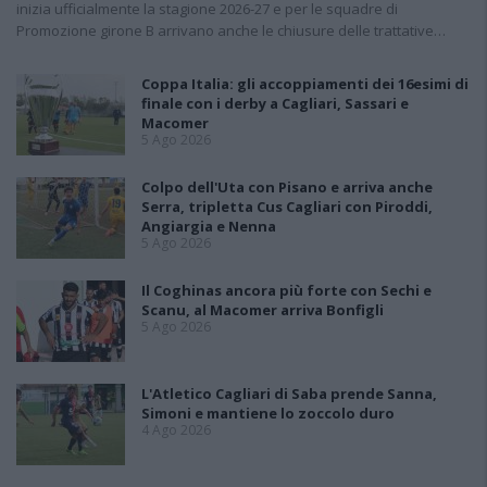
inizia ufficialmente la stagione 2026-27 e per le squadre di
Promozione girone B arrivano anche le chiusure delle trattative…
Coppa Italia: gli accoppiamenti dei 16esimi di
finale con i derby a Cagliari, Sassari e
Macomer
5 Ago 2026
Colpo dell'Uta con Pisano e arriva anche
Serra, tripletta Cus Cagliari con Piroddi,
Angiargia e Nenna
5 Ago 2026
Il Coghinas ancora più forte con Sechi e
Scanu, al Macomer arriva Bonfigli
5 Ago 2026
L'Atletico Cagliari di Saba prende Sanna,
Simoni e mantiene lo zoccolo duro
4 Ago 2026