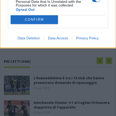
Personal Data that Is Unrelated with the
Purposes for which it was collected.
Opted Out
CONFIRM
Data Deletion
Data Access
Privacy Policy
PIÙ LETTI OGGI
L'Ilvamaddalena è tra i 13 club che hanno
presentato domanda di ripescaggio
8 Lug 2026
Amichevole Ossese: 3-1 al Cagliari Primavera,
doppietta di Tapparello
8 Ago 2026