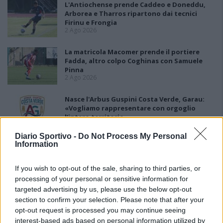
L'Antiochense prende Caddeo e Doneddu,
Arborea e Tharros ripartono dai tecnici
Firinu e Frongia
2 Ago 2026
La matricola Macomer prende il portiere
Fadda, altro colpo Coghinas con Samuele
Pinna
2 Ago 2026
Nasce l'Arbus Guspini Costa Verde, Garau:
«Vogliamo rappresentare con orgoglio
l’intero territorio»
31 Lug 2026
Diario Sportivo -
Do Not Process My Personal
Information
Il Sant'Elena si riprende il difensore Mancusi
28 Lug 2026
If you wish to opt-out of the sale, sharing to third parties, or
processing of your personal or sensitive information for
targeted advertising by us, please use the below opt-out
section to confirm your selection. Please note that after your
opt-out request is processed you may continue seeing
interest-based ads based on personal information utilized by