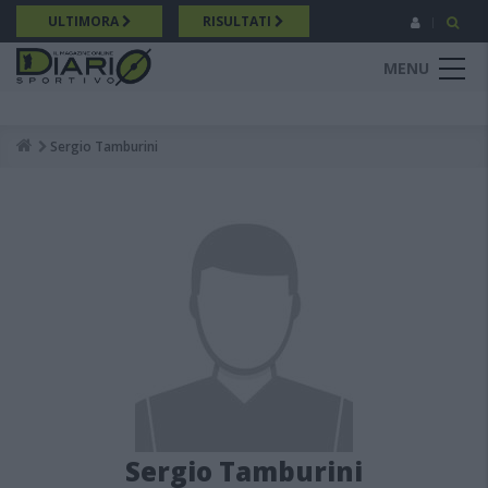
Salta
ULTIMORA
RISULTATI
al
contenuto
MENU
principale
Sergio Tamburini
Breadcrumb
Sergio Tamburini