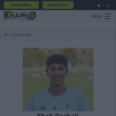
Salta
ULTIMORA
RISULTATI
al
contenuto
MENU
principale
Sheb Derbali
Breadcrumb
Sheb Derbali