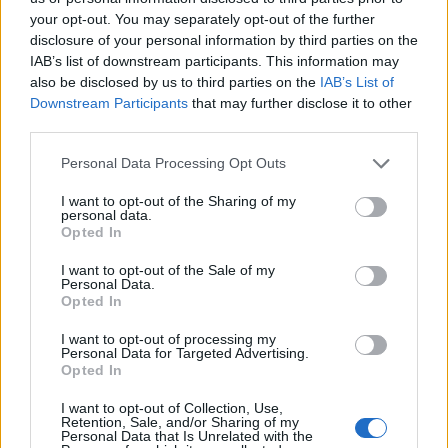
Il Selargius rinforza il centrocampo con
your opt-out. You may separately opt-out of the further
Manuel Rinino e Samuele Vacca
disclosure of your personal information by third parties on the
6 Ago 2026
IAB’s list of downstream participants. This information may
also be disclosed by us to third parties on the
IAB’s List of
Definiti gli organici di Prima con l'aggiunta
Downstream Participants
that may further disclose it to other
di Golfo Aranci, La Salle e Ottava, in Seconda
third parties.
8 ripescaggi
7 Ago 2026
Personal Data Processing Opt Outs
Su Porto Corallo binchet s'isparègiu play-off
I want to opt-out of the Sharing of my
contra a su Taloro Gavoi
personal data.
Opted In
27 Apr 2014
I want to opt-out of the Sale of my
Personal Data.
Opted In
I want to opt-out of processing my
Personal Data for Targeted Advertising.
Opted In
I want to opt-out of Collection, Use,
Retention, Sale, and/or Sharing of my
Personal Data that Is Unrelated with the