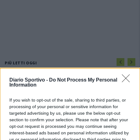
PIÙ LETTI OGGI
Diario Sportivo -
Do Not Process My Personal
L'Ossese si prepara all'esordio in D: Forzati,
Information
Cabrera, Tesio, Limongelli, Bolzicco e tanti
giovani tra i…
If you wish to opt-out of the sale, sharing to third parties, or
7 Ago 2026
processing of your personal or sensitive information for
Per Carbonia e Olbia si apre lo spiraglio di
targeted advertising by us, please use the below opt-out
ripartire dalla Seconda
section to confirm your selection. Please note that after your
7 Ago 2026
opt-out request is processed you may continue seeing
interest-based ads based on personal information utilized by
us or personal information disclosed to third parties prior to