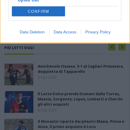
Opted Out
CONFIRM
Data Deletion
Data Access
Privacy Policy
PIÙ LETTI OGGI
Amichevole Ossese: 3-1 al Cagliari Primavera,
doppietta di Tapparello
8 Ago 2026
Il Latte Dolce prende Dumani dalla Torres,
Mascia, Sorgente, Lopes, Limberti e Cherchi
gli altri acquisti
8 Ago 2026
Il Monastir riparte dai pilastri Masia, Pinna e
Aloia, il primo acquisto è Loru