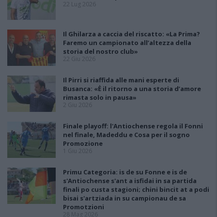
22 Lug 2026
Il Ghilarza a caccia del riscatto: «La Prima?
Faremo un campionato all’altezza della
storia del nostro club»
22 Giu 2026
Il Pirri si riaffida alle mani esperte di
Busanca: «Ė il ritorno a una storia d’amore
rimasta solo in pausa»
2 Giu 2026
Finale playoff: l'Antiochense regola il Fonni
nel finale, Madeddu e Cosa per il sogno
Promozione
1 Giu 2026
Primu Categoria: is de su Fonne e is de
s'Antiochense s'ant a isfidai in sa partida
finali po custa stagioni; chini bincit at a podi
bisai s'artziada in su campionau de sa
Promotzioni
28 Mag 2026