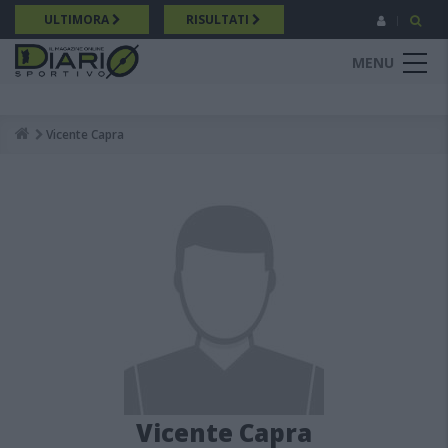
Salta
ULTIMORA
RISULTATI
al
contenuto
MENU
principale
Vicente Capra
Breadcrumb
Vicente Capra