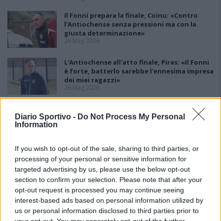
Il Fonni prepara la finale, Coinu: «Contro
l'Antiochense senza pressioni ma con la
giusta determinazione»
26 Mag 2026
L'Antiochense all'atto finale, Piras: «Il Fonni
è forte, batterlo sarebbe l'ennesima impresa
dei miei ragazzi»
26 Mag 2026
Playout: Sestu, Santa Giusta, Silanus e
Diario Sportivo -
Do Not Process My Personal
Malaspina salve, Bariese, Barumini, Siniscola
Information
e Sennori in Seconda
25 Mag 2026
If you wish to opt-out of the sale, sharing to third parties, or
processing of your personal or sensitive information for
targeted advertising by us, please use the below opt-out
section to confirm your selection. Please note that after your
opt-out request is processed you may continue seeing
interest-based ads based on personal information utilized by
us or personal information disclosed to third parties prior to