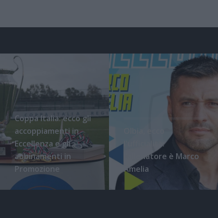
Coppa Italia: ecco gli
accoppiamenti in
Olbia, ecco
Eccellenza e gli
l'ufficialità:
abbinamenti in
l'allenatore è Marco
Promozione
Amelia