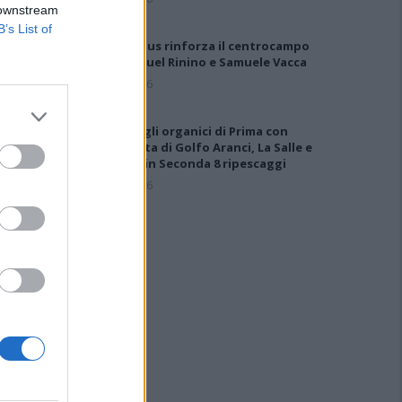
 downstream
B’s List of
Il Selargius rinforza il centrocampo
con Manuel Rinino e Samuele Vacca
6 Ago 2026
Definiti gli organici di Prima con
l'aggiunta di Golfo Aranci, La Salle e
Ottava, in Seconda 8 ripescaggi
7 Ago 2026