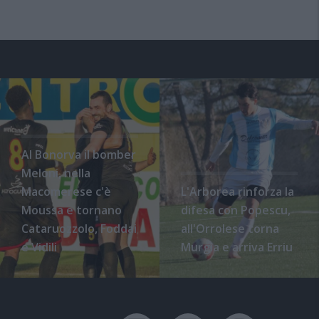
Al Bonorva il bomber
Meloni, nella
Macomerese c'è
L'Arborea rinforza la
Moussa e tornano
difesa con Popescu,
Cataruozzolo, Foddai
all'Orrolese torna
e Vidili
Murgia e arriva Erriu