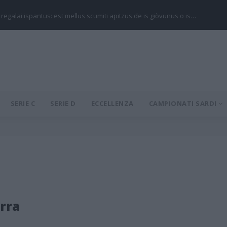
 regalai ispantus: est mellus scumiti apitzus de is giòvunus o is…
SERIE C
SERIE D
ECCELLENZA
CAMPIONATI SARDI
erra