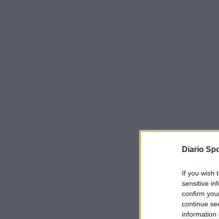
Diario Spo
If you wish 
sensitive in
confirm you
continue se
information 