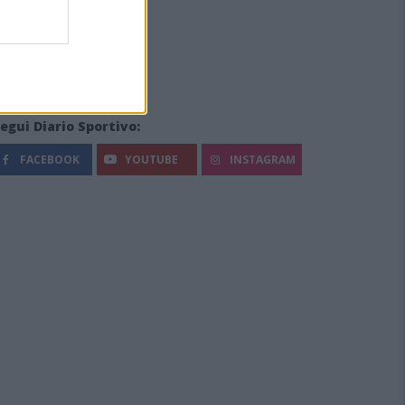
egui Diario Sportivo:
FACEBOOK
YOUTUBE
INSTAGRAM