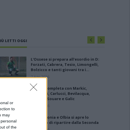
IÙ LETTI OGGI
L'Ossese si prepara all'esordio in D:
Forzati, Cabrera, Tesio, Limongelli,
Bolzicco e tanti giovani tra i…
7 Ago 2026
L'Ilva si completa con Markic,
Contucci, Carlucci, Bevilacqua,
Solinas, Souare e Galic
sonal or
7 Ago 2026
ection to
ou may
Per Carbonia e Olbia si apre lo
 personal
spiraglio di ripartire dalla Seconda
out of the
7 Ago 2026