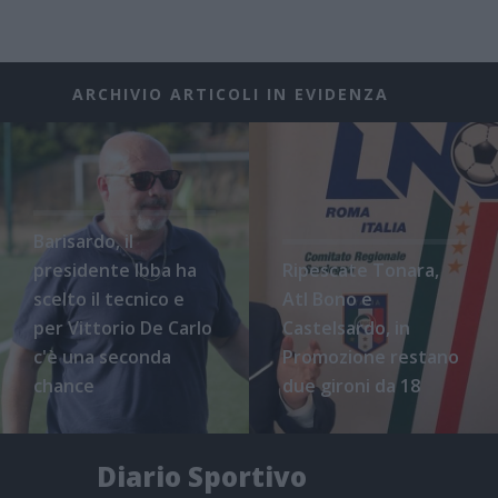
ARCHIVIO ARTICOLI IN EVIDENZA
Barisardo, il
presidente Ibba ha
Ripescate Tonara,
scelto il tecnico e
Atl Bono e
per Vittorio De Carlo
Castelsardo, in
c'è una seconda
Promozione restano
chance
due gironi da 18
Diario Sportivo