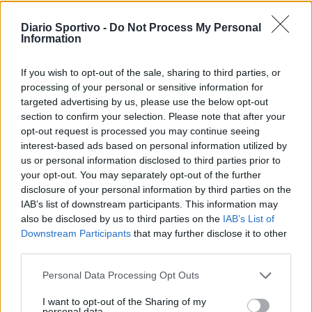
Sylla (Castiadas), 2 turni al tecnico Cotroneo
27 Feb 2020
Diario Sportivo -
Do Not Process My Personal
Information
Giudice Sportivo: 1 giornata di squalifica a
Montanaro e Moro (Budoni), Manca
If you wish to opt-out of the sale, sharing to third parties, or
(Lanusei), Gianni e Piga (L. Dolce)
processing of your personal or sensitive information for
26 Feb 2020
targeted advertising by us, please use the below opt-out
section to confirm your selection. Please note that after your
Giudice Sportivo: 2 giornate di squalifica a
opt-out request is processed you may continue seeing
Cocco e Secchi (Nuorese)
interest-based ads based on personal information utilized by
20 Feb 2020
us or personal information disclosed to third parties prior to
your opt-out. You may separately opt-out of the further
disclosure of your personal information by third parties on the
Giudice Sportivo: 1 giornata di squalifica a
Lazazzera, Cadau, Cabeccia, Demartis,
IAB’s list of downstream participants. This information may
Masala e al tecnico Udassi
also be disclosed by us to third parties on the
IAB’s List of
19 Feb 2020
Downstream Participants
that may further disclose it to other
third parties.
Personal Data Processing Opt Outs
I want to opt-out of the Sharing of my
personal data.