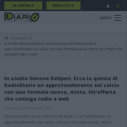
Salta
ULTIMORA
RISULTATI
al
contenuto
MENU
principale
Dilettanti
Breadcrumb
In studio Simone Deliperi. Ecco la quinta di RadioDiario un
approfondimento sul calcio con una formula nuova, mista. Un'offerta che
coniuga radio e web
In studio Simone Deliperi. Ecco la quinta di
RadioDiario un approfondimento sul calcio
con una formula nuova, mista. Un'offerta
che coniuga radio e web
Domenica, 21 Febbraio, 2016
Diariosportivo da un mese vi dà di più. Con RadioDiario un
approfondimento sul calcio con una formula nuova, mista.