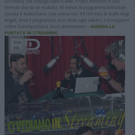
Un'offerta che coniuga radio e web. Il tutto immerso in una
formula che da un risultato: 45 minuti di programma bifrontale.
Questa è RadioDiario. Una sintesi tra i 94.100 mhz di Golfo degli
Angeli, dove il programma va in onda ogni sabato, e il magazine
online Diariosportivo.it Buon divertimento
- GUARDA LA
PUNTATA IN STREAMING