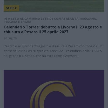
SERIE C
IN MEZZO AL CAMMINO LE SFIDE CON ATALANTA, REGGIANA,
PESCARA E SPEZIA
Calendario Torres: debutto a Livorno il 23 agosto e
chiusura a Pesaro il 25 aprile 2027
30 Lug 26
L'esordio a Livorno il 23 agosto e chiusura a Pesaro contro la Vis il 25
aprile del 2027. Così si apre e si conclude il calendario della TORRES
nel girone B di serie C che ha avrà come avversari…