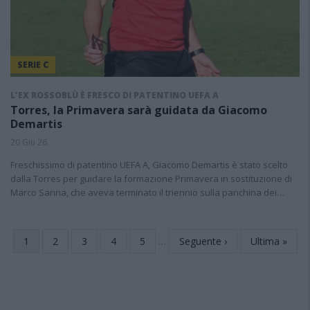
SERIE C
L'EX ROSSOBLÙ È FRESCO DI PATENTINO UEFA A
Torres, la Primavera sarà guidata da Giacomo
Demartis
20 Giu 26
Freschissimo di patentino UEFA A, Giacomo Demartis è stato scelto
dalla Torres per guidare la formazione Primavera in sostituzione di
Marco Sanna, che aveva terminato il triennio sulla panchina dei…
Pagina
1
Page
2
Page
3
Page
4
Page
5
…
Pagina
Seguente ›
Ultima
Ultima »
Paginazione
attuale
successiva
pagina