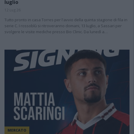
luglio
12 Lug 26
Tutto pronto in casa Torres per l'avvio della quinta stagione di fila in
serie C. I rossoblù si ritroveranno domani, 13 luglio, a Sassari per
svolgere le visite mediche presso Bio Clinic. Da lunedì a…
MERCATO