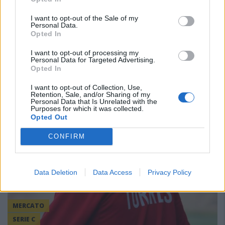
24 Giu 26
I want to opt-out of the Sale of my
Prima calciatore della Torres - in tre diverse occasioni, indossando
Personal Data.
anche la fascia di capitano e giocando 110 partite condite da 20 gol -
Opted In
e ora torna nuovamente nel club sassarese ma come tecnico…
I want to opt-out of processing my
Personal Data for Targeted Advertising.
Opted In
I want to opt-out of Collection, Use,
Retention, Sale, and/or Sharing of my
Personal Data that Is Unrelated with the
Purposes for which it was collected.
Opted Out
CONFIRM
Data Deletion
Data Access
Privacy Policy
MERCATO
SERIE C