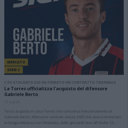
MERCATO
SERIE C
L'EX ATALANTA U23 HA FIRMATO UN CONTRATTO TRIENNALE
La Torres ufficializza l'acquisto del difensore
Gabriele Berto
15 Lug 26
Terzo acquisto in casa Torres che comunica il tesseramento di
Gabriele Berto, difensore centrale classe 2003 che aveva terminato
la lunga militanza con l’Atalanta, dalle giovanili sino all'Under 23…