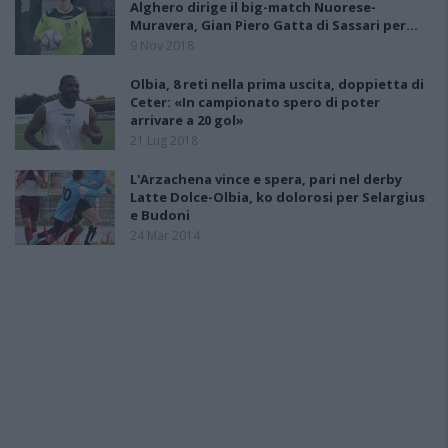
Alghero dirige il big-match Nuorese-
Muravera, Gian Piero Gatta di Sassari per…
9 Nov 2018
Olbia, 8 reti nella prima uscita, doppietta di
Ceter: «In campionato spero di poter
arrivare a 20 gol»
21 Lug 2018
L'Arzachena vince e spera, pari nel derby
Latte Dolce-Olbia, ko dolorosi per Selargius
e Budoni
24 Mar 2014