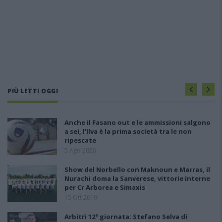
PIÙ LETTI OGGI
Anche il Fasano out e le ammissioni salgono
a sei, l'Ilva è la prima società tra le non
ripescate
5 Ago 2026
Show del Norbello con Maknoun e Marras, il
Nurachi doma la Sanverese, vittorie interne
per Cr Arborea e Simaxis
15 Ott 2019
Arbitri 12ª giornata: Stefano Selva di