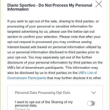
Diario Sportivo -
Do Not Process My Personal
Information
If you wish to opt-out of the sale, sharing to third parties, or
processing of your personal or sensitive information for
targeted advertising by us, please use the below opt-out
section to confirm your selection. Please note that after your
opt-out request is processed you may continue seeing
interest-based ads based on personal information utilized by
us or personal information disclosed to third parties prior to
your opt-out. You may separately opt-out of the further
disclosure of your personal information by third parties on the
IAB’s list of downstream participants. This information may
also be disclosed by us to third parties on the
IAB’s List of
Downstream Participants
that may further disclose it to other
SERIE C
third parties.
«RIENTRO IN UN CLUB IN CUI MI IDENTIFICO PER IMPEGNO, VALORI
Personal Data Processing Opt Outs
E PASSIONE»
Torres, per Demartis è Primavera: «L'obiettivo è
I want to opt-out of the Sharing of my
far diventare professionisti i nostri giovani»
personal data.
Opted In