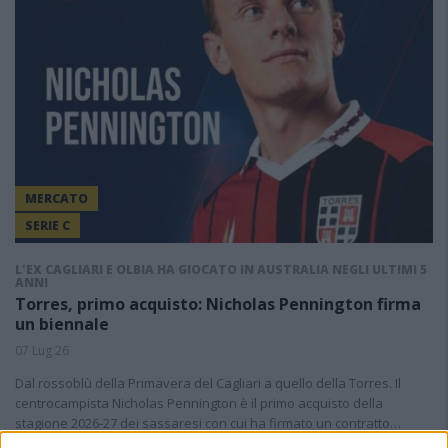
MERCATO
SERIE C
L'EX CAGLIARI E OLBIA HA GIOCATO IN AUSTRALIA NEGLI ULTIMI 5
ANNI
Torres, primo acquisto: Nicholas Pennington firma
un biennale
07 Lug 26
Dal rossoblù della Primavera del Cagliari a quello della Torres. Il
centrocampista Nicholas Pennington è il primo acquisto della
stagione 2026-27 dei sassaresi con cui ha firmato un contratto…