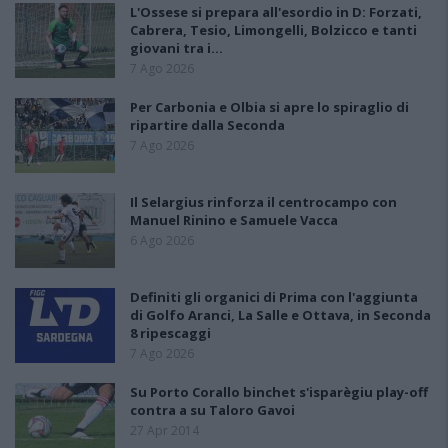
L'Ossese si prepara all'esordio in D: Forzati,
Cabrera, Tesio, Limongelli, Bolzicco e tanti
giovani tra i…
7 Ago 2026
Per Carbonia e Olbia si apre lo spiraglio di
ripartire dalla Seconda
7 Ago 2026
Il Selargius rinforza il centrocampo con
Manuel Rinino e Samuele Vacca
6 Ago 2026
Definiti gli organici di Prima con l'aggiunta
di Golfo Aranci, La Salle e Ottava, in Seconda
8 ripescaggi
7 Ago 2026
Su Porto Corallo binchet s'isparègiu play-off
contra a su Taloro Gavoi
27 Apr 2014