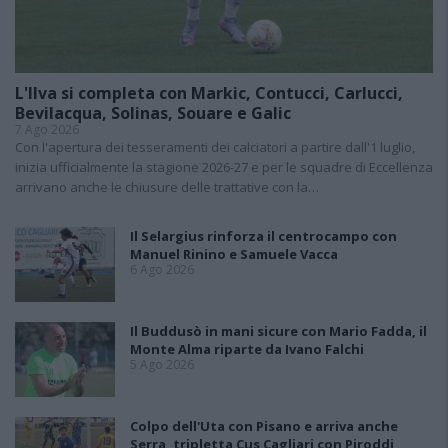
L'Ilva si completa con Markic, Contucci, Carlucci,
Bevilacqua, Solinas, Souare e Galic
7 Ago 2026
Con l'apertura dei tesseramenti dei calciatori a partire dall'1 luglio,
inizia ufficialmente la stagione 2026-27 e per le squadre di Eccellenza
arrivano anche le chiusure delle trattative con la…
Il Selargius rinforza il centrocampo con
Manuel Rinino e Samuele Vacca
6 Ago 2026
Il Buddusò in mani sicure con Mario Fadda, il
Monte Alma riparte da Ivano Falchi
5 Ago 2026
Colpo dell'Uta con Pisano e arriva anche
Serra, tripletta Cus Cagliari con Piroddi,