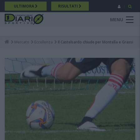
Salta
ULTIMORA
RISULTATI
al
contenuto
MENU
principale
Mercato
Eccellenza
Il Castelsardo chiude per Montella e Grassi
Breadcrumb