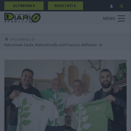
Salta
ULTIMORA
RISULTATI
al
contenuto
MENU
principale
Eccellenza
Breadcrumb
Natzionale Sarda, Matteoli nello staff tecnico dell’Under 16