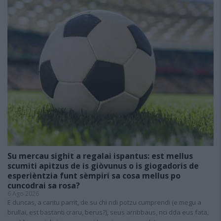
Su mercau sighit a regalai ispantus: est mellus
scumiti apitzus de is giòvunus o is giogadoris de
esperièntzia funt sèmpiri sa cosa mellus po
cuncodrai sa rosa?
6 Ago 2026
E duncas, a cantu parrit, de su chi ndi potzu cumprendi (e megu a
brullai, est bastanti craru, berus?), seus arribbaus, nci dda eus fata,