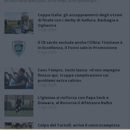
po ddu narai diaici puru, a nci lompi, a nci spundi (po…
Coppa Italia: gli accoppiamenti degli ottavi
di finale con i derby di Gallura, Barbagia e
Ogliastra
5 Ago 2026
Il CR sardo esclude anche l'Olbia: l'Usinese è
in Eccellenza, il Fonni sale in Promozione
5 Ago 2026
Caos Tempio, Sechi lascia: «Il mio impegno
finisce qui, troppe complicazioni coi
problemi extra calcio»
2 Ago 2026
L'Iglesias si rinforza con Papa Seck e
Diawara, al Bonorva il difensore Balbo
1 Ago 2026
Colpo del Tortolì: arriva il centrocampista