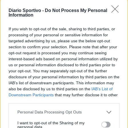
figlio d'arte Bruno Conti
1 Ago 2026
Diario Sportivo -
Do Not Process My Personal
Information
La Villacidrese torna in Eccellenza,
l'Antiochense va in Promozione, Golfo
If you wish to opt-out of the sale, sharing to third parties, or
Aranci e La Salle salgono in Prima
processing of your personal or sensitive information for
31 Lug 2026
targeted advertising by us, please use the below opt-out
section to confirm your selection. Please note that after your
Carbonia, l'ex presidente Canu: «Lasciai i
opt-out request is processed you may continue seeing
soldi per pagare le vertenze, Meloni si
interest-based ads based on personal information utilized by
assuma le responsabilità»
31 Lug 2026
us or personal information disclosed to third parties prior to
your opt-out. You may separately opt-out of the further
Il Carbonia non si iscrive, Meloni:
disclosure of your personal information by third parties on the
«Impossibilitati nel far fronte alle vertenze
IAB’s list of downstream participants. This information may
dei giocatori»
also be disclosed by us to third parties on the
IAB’s List of
31 Lug 2026
Downstream Participants
that may further disclose it to other
third parties.
Personal Data Processing Opt Outs
I want to opt-out of the Sharing of my
personal data.