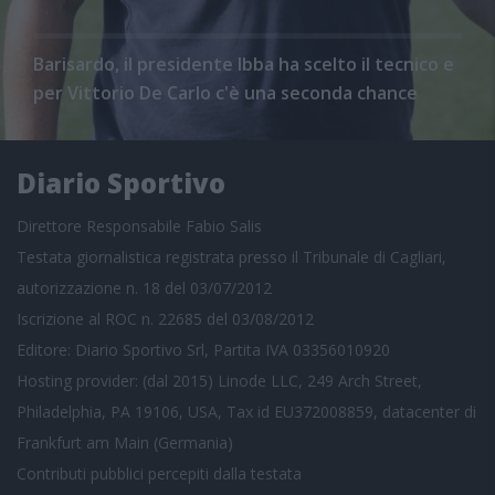
Barisardo, il presidente Ibba ha scelto il tecnico e
per Vittorio De Carlo c'è una seconda chance
Diario Sportivo
Direttore Responsabile Fabio Salis
Testata giornalistica registrata presso il Tribunale di Cagliari,
autorizzazione n. 18 del 03/07/2012
Iscrizione al ROC n. 22685 del 03/08/2012
Editore: Diario Sportivo Srl, Partita IVA 03356010920
Hosting provider: (dal 2015) Linode LLC, 249 Arch Street,
Philadelphia, PA 19106, USA, Tax id EU372008859, datacenter di
Frankfurt am Main (Germania)
Contributi pubblici
percepiti dalla testata