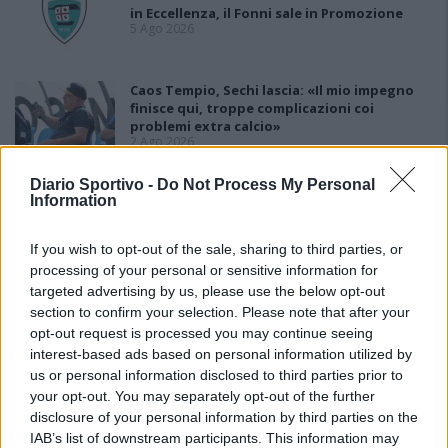
in Eccellenza, il Fonni sale in Promozione
5 Ago 2026
Caos Tempio, Sechi lascia: «Il mio impegno
finisce qui, troppe complicazioni coi
problemi extra calcio»
2 Ago 2026
Diario Sportivo -
L'Iglesias si rinforza con Papa Seck e
Do Not Process My Personal
Information
Diawara, al Bonorva il difensore Balbo
1 Ago 2026
If you wish to opt-out of the sale, sharing to third parties, or
processing of your personal or sensitive information for
Colpo del Tortolì: arriva il centrocampista
targeted advertising by us, please use the below opt-out
figlio d'arte Bruno Conti
section to confirm your selection. Please note that after your
1 Ago 2026
opt-out request is processed you may continue seeing
interest-based ads based on personal information utilized by
La Villacidrese torna in Eccellenza,
us or personal information disclosed to third parties prior to
l'Antiochense va in Promozione, Golfo
your opt-out. You may separately opt-out of the further
Aranci e La Salle salgono in Prima
disclosure of your personal information by third parties on the
31 Lug 2026
IAB’s list of downstream participants. This information may