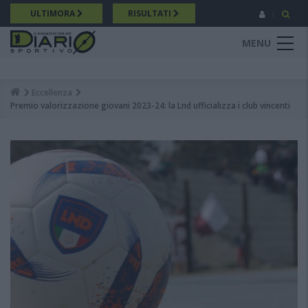
Salta
ULTIMORA
RISULTATI
al
contenuto
MENU
principale
Eccellenza
Breadcrumb
Premio valorizzazione giovani 2023-24: la Lnd ufficializza i club vincenti