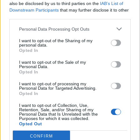
also be disclosed by us to third parties on the
IAB’s List of
Carbonia, l'ex presidente Canu: «Lasciai i
Downstream Participants
that may further disclose it to other
soldi per pagare le vertenze, Meloni si
third parties.
assuma le responsabilità»
31 Lug 2026
Personal Data Processing Opt Outs
Il Carbonia non si iscrive, Meloni:
I want to opt-out of the Sharing of my
«Impossibilitati nel far fronte alle vertenze
personal data.
dei giocatori»
Opted In
31 Lug 2026
I want to opt-out of the Sale of my
Personal Data.
Opted In
I want to opt-out of processing my
Personal Data for Targeted Advertising.
Opted In
I want to opt-out of Collection, Use,
Retention, Sale, and/or Sharing of my
Personal Data that Is Unrelated with the
Purposes for which it was collected.
Opted Out
CONFIRM