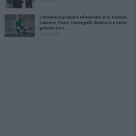
L'Ossese si prepara all'esordio in D: Forzati,
Cabrera, Tesio, Limongelli, Bolzicco e tanti
giovani tra i…
7 Ago 2026