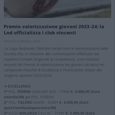
Premio valorizzazione giovani 2023-24: la
Lnd ufficializza i club vincenti
Venerdì, 4 Ottobre, 2024
La Lega Nazionale Dilettanti rende note le denominazioni delle
Società che, in relazione alle comunicazioni effettuate dai
rispettivi Comitati Regionali di competenza, sono risultate
vincenti del Premio di valorizzazione dei giovani calciatori nei
campionati maschili di Eccellenza e Promozione relativi alla
stagione sportiva 2023/2024
⇒ ECCELLENZA
1ª
POL.
FERRINI
CAGLIARI ASD - 17900
€. 6.000,00 (Euro
seimila/00)
già POL. FERRINI
2ª
POL.
TALORO
GAVOI - 65064
€. 4.500,00 (Euro
quattromilacinquecento/00)
3ª
A.S.D.
GHILARZA
CALCIO - 71095
€. 3.000,00 (Euro