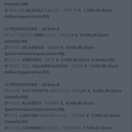
tremila/00)
4ª
ASD GS
IGLESIAS
CALCIO - 730173
€. 1.500,00 (Euro
millecinquecento/00)
⇒ PROMOZIONE - Girone A
1ª
S.C. CALCIO
PIRRI
A.S.D. - 913278
€. 6.000,00 (Euro
seimila/00)
2ª
A.S.D.
SELARGIUS
- 60894
€. 4.500,00 (Euro
quattromilacinquecento/00)
3ª
U.S.D.
ARBOREA
- 2670
€. 3.000,00 (Euro tremila/00)
4ª
A.S.D. POL.
VILLAMASSARGIA
- 59155
€. 1.500,00 (Euro
millecinquecento/00)
⇒ PROMOZIONE - Girone B
1ª
A.S.D.
TUTTAVISTA
GALTELLI - 949266
€. 6.000,00 (Euro
seimila/00)
2ª
A.S.D.
ALGHERO
- 954887
€. 4.500,00 (Euro
quattromilacinquecento/00)
3ª
POL.
LANTERI
SASSARI A.S.D. - 730260
€. 3.000,00 (Euro
tremila/00)
4ª
A.S.D.
COGHINAS
CALCIO - 943584
€. 1.500,00 (Euro