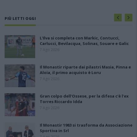
PIÙ LETTI OGGI
L'Ilva si completa con Markic, Contucci,
Carlucci, Bevilacqua, Solinas, Souare e Galic
7 Ago 2026
Il Monastir riparte dai pilastri Masia, Pinna e
Aloia, il primo acquisto è Loru
7 Ago 2026
Gran colpo dell'Ossese, per la difesa c'è l'ex
Torres Riccardo Idda
7 Ago 2026
Il Monastir 1983 si trasforma da Associazione
Sportiva in Srl
7 Ago 2026