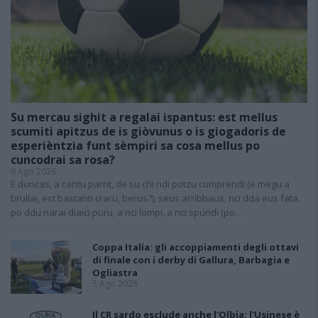
Su mercau sighit a regalai ispantus: est mellus
scumiti apitzus de is giòvunus o is giogadoris de
esperièntzia funt sèmpiri sa cosa mellus po
cuncodrai sa rosa?
6 Ago 2026
E duncas, a cantu parrit, de su chi ndi potzu cumprendi (e megu a
brullai, est bastanti craru, berus?), seus arribbaus, nci dda eus fata,
po ddu narai diaici puru, a nci lompi, a nci spundi (po…
Coppa Italia: gli accoppiamenti degli ottavi
di finale con i derby di Gallura, Barbagia e
Ogliastra
5 Ago 2026
Il CR sardo esclude anche l'Olbia: l'Usinese è