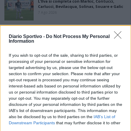
L'Ilva si completa con Markic, Contucci,
Carlucci, Bevilacqua, Solinas, Souare e Galic
7 Ago 2026
Il Monastir riparte dai pilastri Masia, Pinna e
Aloia, il primo acquisto è Loru
Diario Sportivo -
Do Not Process My Personal
7 Ago 2026
Information
If you wish to opt-out of the sale, sharing to third parties, or
Gran colpo dell'Ossese, per la difesa c'è l'ex
processing of your personal or sensitive information for
Torres Riccardo Idda
targeted advertising by us, please use the below opt-out
7 Ago 2026
section to confirm your selection. Please note that after your
opt-out request is processed you may continue seeing
Scampata la squalifica si riapre il mercato di
interest-based ads based on personal information utilized by
Giuseppe Atzori, il La Palma torna sul
us or personal information disclosed to third parties prior to
giocatore ma c'è la…
your opt-out. You may separately opt-out of the further
16 Lug 2016
disclosure of your personal information by third parties on the
IAB’s list of downstream participants. This information may
Il Monastir 1983 si trasforma da Associazione
also be disclosed by us to third parties on the
IAB’s List of
Sportiva in Srl
Downstream Participants
that may further disclose it to other
7 Ago 2026
third parties.