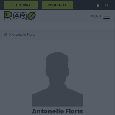
Salta
ULTIMORA
RISULTATI
al
contenuto
MENU
principale
Antonello Floris
Breadcrumb
Antonello Floris