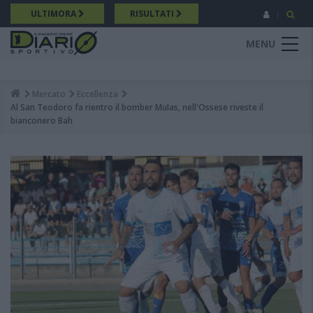
Salta
ULTIMORA
RISULTATI
al
contenuto
MENU
principale
Mercato
Eccellenza
Breadcrumb
Al San Teodoro fa rientro il bomber Mulas, nell'Ossese riveste il
bianconero Bah