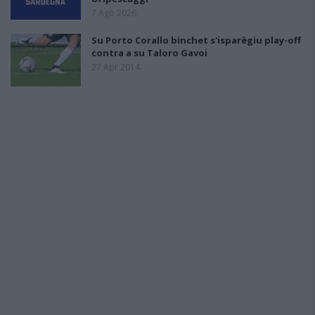
7 Ago 2026
Su Porto Corallo binchet s'isparègiu play-off
contra a su Taloro Gavoi
27 Apr 2014