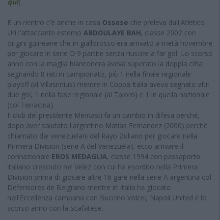
qui
).
E un rientro c'è anche in casa
Ossese
che preleva dall'Atletico
Uri l'attaccante esterno
ABDOULAYE BAH
, classe 2002 con
origini guineane che in giallorosso era arrivato a metà novembre
per giocare in serie D 9 partite senza riuscire a far gol. Lo scorso
anno con la maglia bianconera aveva superato la doppia cifra
segnando 8 reti in campionato, più 1 nella finale regionale
playoff (al Villasimius) mentre in Coppa Italia aveva segnato altri
due gol, 1 nella fase regionale (al Taloro) e 1 in quella nazionale
(col Terracina).
Il club del presidente Mentasti fa un cambio in difesa perché,
dopo aver salutato l'argentino Matias Fernandez (2000) perché
chiamato dai venezuelani del Rayo Zuliano per giocare nella
Primera Division (serie A del Venezuela), ecco arrivare il
connazionale
EROS MEDAGLIA
, classe 1994 con passaporto
italiano cresciuto nel Velez con cui ha esordito nella Primera
Division prima di giocare altre 16 gare nella serie A argentina col
Defensores de Belgrano mentre in Italia ha giocato
nell'Eccellenza campana con Buccino Volcei, Napoli United e lo
scorso anno con la Scafatese.