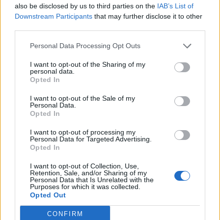
also be disclosed by us to third parties on the
IAB’s List of
L'Iglesias si rinforza con Papa Seck e
Downstream Participants
that may further disclose it to other
Diawara, al Bonorva il difensore Balbo
third parties.
1 Ago 2026
Personal Data Processing Opt Outs
Colpo del Tortolì: arriva il centrocampista
I want to opt-out of the Sharing of my
figlio d'arte Bruno Conti
personal data.
1 Ago 2026
Opted In
I want to opt-out of the Sale of my
Personal Data.
Opted In
I want to opt-out of processing my
Personal Data for Targeted Advertising.
Opted In
I want to opt-out of Collection, Use,
Retention, Sale, and/or Sharing of my
Personal Data that Is Unrelated with the
Purposes for which it was collected.
Opted Out
CONFIRM