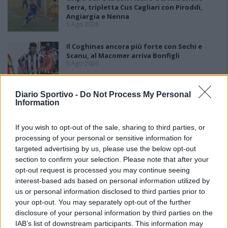
Serra, tripletta Cus Cagliari con Piroddi,
Angiargia e Nenna
5 Ago 2026
Il Coghinas ancora più forte con Sechi e
Scanu, al Macomer arriva Bonfigli
5 Ago 2026
Diario Sportivo -
Do Not Process My Personal
L'Atletico Cagliari di Saba prende Sanna,
Information
Simoni e mantiene lo zoccolo duro
4 Ago 2026
If you wish to opt-out of the sale, sharing to third parties, or
processing of your personal or sensitive information for
L'Antiochense prende Caddeo e Doneddu,
targeted advertising by us, please use the below opt-out
Arborea e Tharros ripartono dai tecnici
section to confirm your selection. Please note that after your
Firinu e Frongia
2 Ago 2026
opt-out request is processed you may continue seeing
interest-based ads based on personal information utilized by
La matricola Macomer prende il portiere
us or personal information disclosed to third parties prior to
Fadda, altro colpo Coghinas con Samuele
your opt-out. You may separately opt-out of the further
Pinna
disclosure of your personal information by third parties on the
2 Ago 2026
IAB’s list of downstream participants. This information may