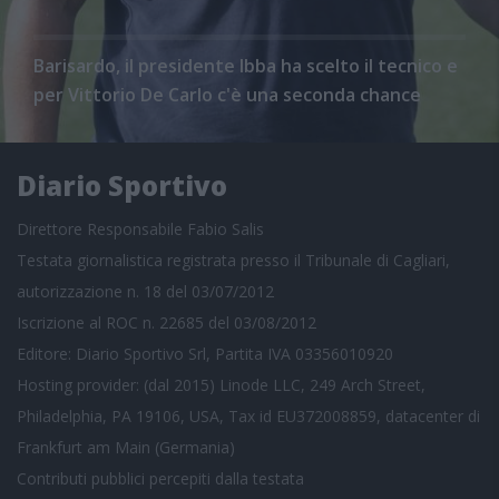
Barisardo, il presidente Ibba ha scelto il tecnico e
per Vittorio De Carlo c'è una seconda chance
Diario Sportivo
Direttore Responsabile Fabio Salis
Testata giornalistica registrata presso il Tribunale di Cagliari,
autorizzazione n. 18 del 03/07/2012
Iscrizione al ROC n. 22685 del 03/08/2012
Editore: Diario Sportivo Srl, Partita IVA 03356010920
Hosting provider: (dal 2015) Linode LLC, 249 Arch Street,
Philadelphia, PA 19106, USA, Tax id EU372008859, datacenter di
Frankfurt am Main (Germania)
Contributi pubblici
percepiti dalla testata