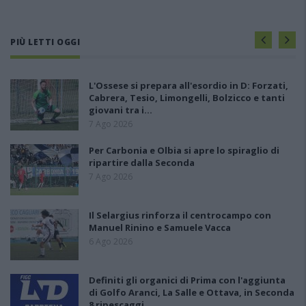
PIÙ LETTI OGGI
L'Ossese si prepara all'esordio in D: Forzati,
Cabrera, Tesio, Limongelli, Bolzicco e tanti
giovani tra i…
7 Ago 2026
Per Carbonia e Olbia si apre lo spiraglio di
ripartire dalla Seconda
7 Ago 2026
Il Selargius rinforza il centrocampo con
Manuel Rinino e Samuele Vacca
6 Ago 2026
Definiti gli organici di Prima con l'aggiunta
di Golfo Aranci, La Salle e Ottava, in Seconda
8 ripescaggi