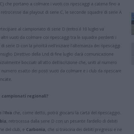
 C) che portano a colmare i vuoti coi ripescaggi a catena fino a
e retrocesse dai playout di serie C, le seconde squadre di serie A
rtecipare al campionato di serie D (entro il 10 luglio va
ltri vuoti da colmare coi ripescaggi tra le squadre perdenti i
di serie D con la priorità nell'iniziare l'alternanza dei ripescaggi
onsiglio Direttivo della Lnd di fine luglio darà comunicazione
izialmente bocciati all'atto dell'iscrizione che, uniti al numero
o il numero esatto dei posti vuoti da colmare e i club da ripescare
encate.
 campionati regionali?
 l'
Ilva
che, come detto, potrà giocarsi la carta del ripescaggio.
bia
, retrocessa dalla serie D con un pesante fardello di debiti
ne del club, e
Carbonia
, che si trascina dei debiti pregressi e ne