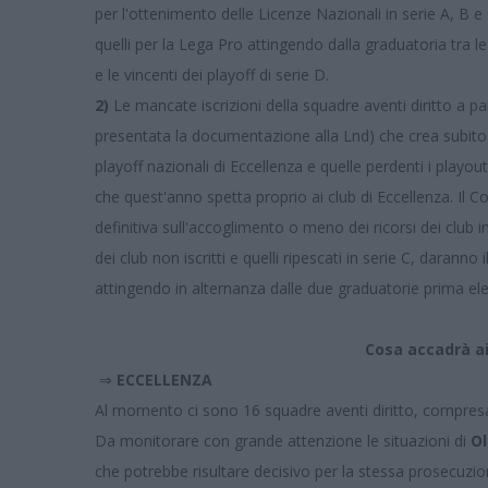
per l'ottenimento delle Licenze Nazionali in serie A, B e
quelli per la Lega Pro attingendo dalla graduatoria tra l
e le vincenti dei playoff di serie D.
2)
Le mancate iscrizioni della squadre aventi diritto a pa
presentata la documentazione alla Lnd) che crea subito a
playoff nazionali di Eccellenza e quelle perdenti i playout 
che quest'anno spetta proprio ai club di Eccellenza. Il C
definitiva sull'accoglimento o meno dei ricorsi dei club in
dei club non iscritti e quelli ripescati in serie C, darann
attingendo in alternanza dalle due graduatorie prima el
Cosa accadrà ai
⇒
ECCELLENZA
Al momento ci sono 16 squadre aventi diritto, compresa
Da monitorare con grande attenzione le situazioni di
Ol
che potrebbe risultare decisivo per la stessa prosecuzio