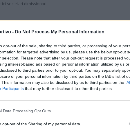
tici societari dimissionari.
ssima, il
Bonorva
, di accedere direttamente al campionato di
rtivo -
Do Not Process My Personal Information
 la perdente, la
Villacidrese
, è diventata la prima in
nza mentre l'
Usinese
è la seconda dopo la rinuncia del
to opt-out of the sale, sharing to third parties, or processing of your per
S
formation for targeted advertising by us, please use the below opt-out s
Con la vittoria dei playoff dell'Ilva il salto dei
r selection. Please note that after your opt-out request is processed y
ranno attendere tutto luglio quando si potrà valutare
eing interest-based ads based on personal information utilized by us or
mancata iscrizione. Lo scorso anno, ad esempio, ci fu in quasi
disclosed to third parties prior to your opt-out. You may separately opt-
losure of your personal information by third parties on the IAB’s list of
ancata iscrizione del Barisardo che aprì le porte dell'Eccellenza
. This information may also be disclosed by us to third parties on the
IA
Participants
that may further disclose it to other third parties.
. Con la vittoria della finalissima da parte dell'
Antiochense
, i
l Data Processing Opt Outs
vuoto in Promozione in caso di mancata iscrizione di uno dei 32
o opt-out of the Sharing of my personal data.
 della Villacidrese per le ragioni prima esposte. La squadra