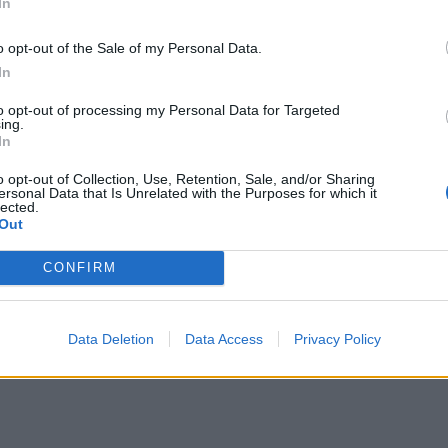
In
ggio mentre la
Lanteri Sassari
è la terza in graduatoria dopo la
 da parte della
Gioventù Sarroch
.
o opt-out of the Sale of my Personal Data.
In
to opt-out of processing my Personal Data for Targeted
 graduatoria ripescaggi. Il
Golfo Aranci
ha vinto la finalissima
ing.
In
crizione dei 64 club aventi diritto in Prima categoria o di un
o opt-out of Collection, Use, Retention, Sale, and/or Sharing
va in serie D perché si determinerebbe un avanzamento a cascata
ersonal Data that Is Unrelated with the Purposes for which it
lected.
tegoria sarà preso dal
La Salle
, che ha perso la finalissima, al
Out
rzo e quarto posto battendo la
Monreale
, quarta in graduatoria.
CONFIRM
ese
,
Antiochense 2013
Data Deletion
Data Access
Privacy Policy