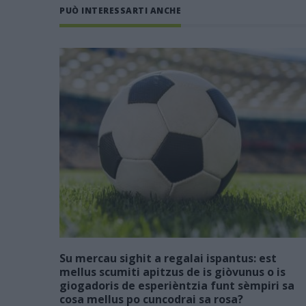
PUÒ INTERESSARTI ANCHE
Su mercau sighit a regalai ispantus: est
mellus scumiti apitzus de is giòvunus o is
giogadoris de esperièntzia funt sèmpiri sa
cosa mellus po cuncodrai sa rosa?