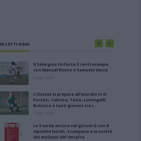
IÙ LETTI OGGI
Il Selargius rinforza il centrocampo
con Manuel Rinino e Samuele Vacca
6 Ago 2026
L'Ossese si prepara all'esordio in D:
Forzati, Cabrera, Tesio, Limongelli,
Bolzicco e tanti giovani tra i…
7 Ago 2026
Le 5 sarde ancora nel girone G con 8
squadre laziali, 4 campane e la novità
dei molisani del Venafro