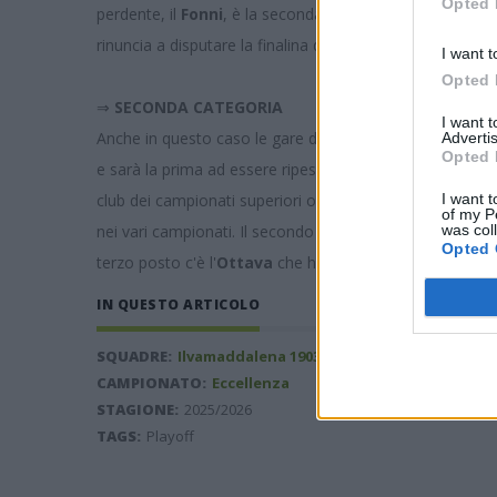
Opted 
perdente, il
Fonni
, è la seconda in ordine per il ripesca
rinuncia a disputare la finalina del terzo e quarto posto
I want t
Opted 
⇒
SECONDA CATEGORIA
I want 
Anche in questo caso le gare dei playoff hanno creato la
Advertis
Opted 
e sarà la prima ad essere ripescata in caso di mancata is
I want t
club dei campionati superiori o del ripescaggio dell'Il
of my P
was col
nei vari campionati. Il secondo posto libero in Prima ca
Opted 
terzo posto c'è l'
Ottava
che ha vinto la finalina del te
IN QUESTO ARTICOLO
SQUADRE:
Ilvamaddalena 1903
,
Golfo Aranci
,
Villacidr
CAMPIONATO:
Eccellenza
STAGIONE:
2025/2026
TAGS:
Playoff