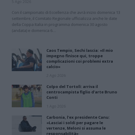
5 Ago 2026
Con il campionato di Eccellenza che avrà inizio domenica 13
settembre, il Comitato Regionale ufficializza anche le date
della Coppa Italia in programma domenica 30 agosto
(andata) e domenica 6…
Caos Tempio, Sechi lascia: «Il mio
impegno finisce qui, troppe
complicazioni coi problemi extra
calcio»
2 Ago 2026
Colpo del Tortolì: arriva il
centrocampista figlio d'arte Bruno
Conti
1 Ago 2026
Carbonia, l'ex presidente Canu:
«Lasciai i soldi per pagare le
vertenze, Meloni si assuma le
responsabilità»