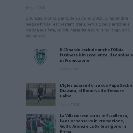
6 Ago 2026
E duncas, a cantu parrit, de su chi ndi potzu cumprendi (e
megu a brullai, est bastanti craru, berus?), seus arribbaus,
nci dda eus fata, po ddu narai diaici puru, a nci lompi, a nci
spundi (po…
Il CR sardo esclude anche l'Olbia:
l'Usinese è in Eccellenza, il Fonni sale
in Promozione
5 Ago 2026
L'Iglesias si rinforza con Papa Seck e
Diawara, al Bonorva il difensore
Balbo
1 Ago 2026
La Villacidrese torna in Eccellenza,
l'Antiochense va in Promozione,
Golfo Aranci e La Salle salgono in
Prima