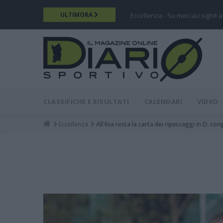
Salta
ULTIMORA
Eccellenza - Su mercau sighit a
al
contenuto
principale
DIARIO
MAIN
CLASSIFICHE E RISULTATI
CALENDARI
VIDEO
MENU
Eccellenza
All'Ilva resta la carta dei ripescaggi in D: c
Breadcrumb