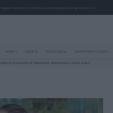
 regalai ispantus: est mellus scumiti apitzus de is giòvunus o is…
SERIE C
SERIE D
ECCELLENZA
CAMPIONATI SARDI
ongelate le promozioni di Villacidrese, Antiochense e Golfo Aranci