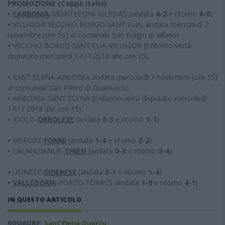
PROMOZIONE (Coppa Italia)
•
CARBONIA
-MONTEPONI IGLESIAS (andata
4-2
e ritorno
4-0
)
•
VILLASOR-VECCHIO BORGO SANT'ELIA, andata mercoledì 7
novembre (ore 16) al comunale San Biagio di Villasor
•
VECCHIO BORGO SANT'ELIA-VILLASOR (il ritorno verrà
disputato mercoledì 14.11.2018 alle ore 15).
•
SANT'ELENA-ARBOREA andata mercoledì 7 novembre (ore 15)
al comunale San Pietro di Quartucciu.
•
ARBOREA-SANT'ELENA (il ritorno verrà disputato mercoledì
14.11.2018 alle ore 15).
•
IDOLO-
ORROLESE
(andata
0-3
e ritorno
1-1
)
•
BORORE-
FONNI
(andata
1-4
e ritorno
2-2
)
•
CALANGIANUS-
THIESI
(andata
0-3
e ritorno
2-4
)
•
USINESE-
OZIERESE
(andata
3-1
e ritorno
1-4
)
•
VALLEDORIA
-PORTO TORRES (andata
1-0
e ritorno
4-1
)
IN QUESTO ARTICOLO
SQUADRE:
Sant'Elena Quartu