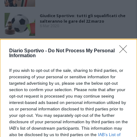
Giudice Sportivo: tutti gli squalificati che
salteranno le gare del 22 marzo
6 Mar 2020
Giudice Sportivo: 2 giornate di squalifica a
Peana (Arzachena), 1 turno a Spina (Budoni)
Diario Sportivo -
Do Not Process My Personal
Information
e Cabeccia (Latte Dolce)
4 Mar 2020
If you wish to opt-out of the sale, sharing to third parties, or
Giudice Sportivo: 3 giornate di squalifica a
processing of your personal or sensitive information for
Sylla (Castiadas), 2 turni al tecnico Cotroneo
targeted advertising by us, please use the below opt-out
27 Feb 2020
section to confirm your selection. Please note that after your
opt-out request is processed you may continue seeing
interest-based ads based on personal information utilized by
Giudice Sportivo: 1 giornata di squalifica a
Montanaro e Moro (Budoni), Manca
us or personal information disclosed to third parties prior to
(Lanusei), Gianni e Piga (L. Dolce)
your opt-out. You may separately opt-out of the further
26 Feb 2020
disclosure of your personal information by third parties on the
IAB’s list of downstream participants. This information may
Giudice Sportivo: 2 giornate di squalifica a
also be disclosed by us to third parties on the
IAB’s List of