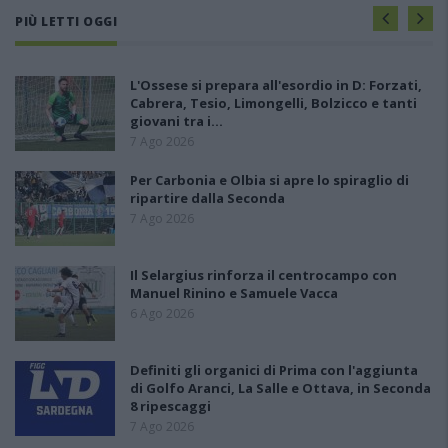
PIÙ LETTI OGGI
L'Ossese si prepara all'esordio in D: Forzati,
Cabrera, Tesio, Limongelli, Bolzicco e tanti
giovani tra i…
7 Ago 2026
Per Carbonia e Olbia si apre lo spiraglio di
ripartire dalla Seconda
7 Ago 2026
Il Selargius rinforza il centrocampo con
Manuel Rinino e Samuele Vacca
6 Ago 2026
Definiti gli organici di Prima con l'aggiunta
di Golfo Aranci, La Salle e Ottava, in Seconda
8 ripescaggi
7 Ago 2026