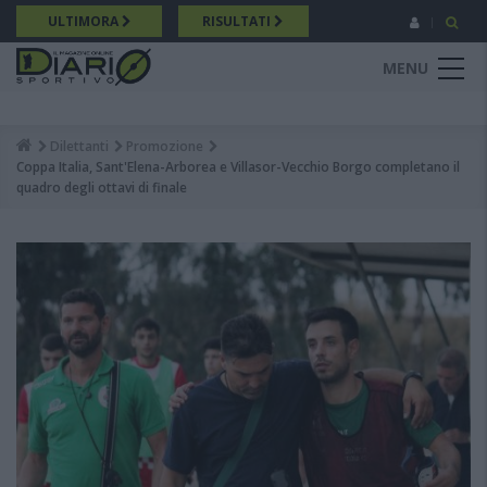
Salta
ULTIMORA
RISULTATI
al
contenuto
MENU
principale
Dilettanti
Promozione
Breadcrumb
Coppa Italia, Sant'Elena-Arborea e Villasor-Vecchio Borgo completano il
quadro degli ottavi di finale