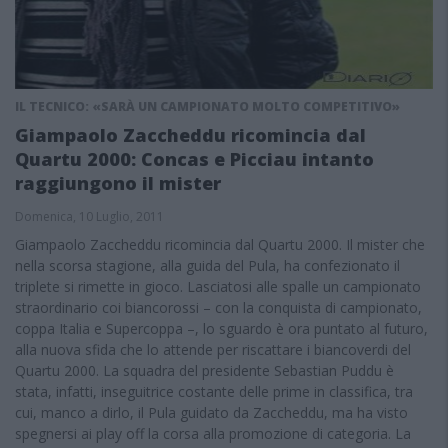
IL TECNICO: «SARÀ UN CAMPIONATO MOLTO COMPETITIVO»
Giampaolo Zaccheddu ricomincia dal
Quartu 2000: Concas e Picciau intanto
raggiungono il mister
Domenica, 10 Luglio, 2011
Giampaolo Zaccheddu ricomincia dal Quartu 2000. Il mister che
nella scorsa stagione, alla guida del Pula, ha confezionato il
triplete si rimette in gioco. Lasciatosi alle spalle un campionato
straordinario coi biancorossi – con la conquista di campionato,
coppa Italia e Supercoppa –, lo sguardo è ora puntato al futuro,
alla nuova sfida che lo attende per riscattare i biancoverdi del
Quartu 2000. La squadra del presidente Sebastian Puddu è
stata, infatti, inseguitrice costante delle prime in classifica, tra
cui, manco a dirlo, il Pula guidato da Zaccheddu, ma ha visto
spegnersi ai play off la corsa alla promozione di categoria. La