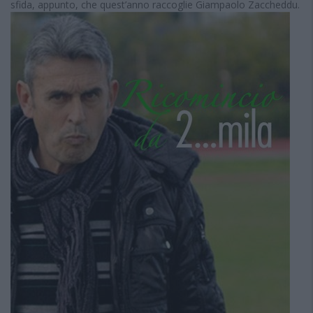
sfida, appunto, che quest’anno raccoglie Giampaolo Zaccheddu.