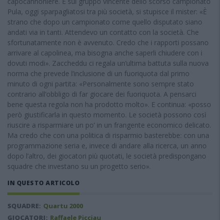
capocannoniere. E sul gruppo vincente dello scorso campionato
Pula, oggi sparpagliatosi tra più società, si stupisce il mister: «È
strano che dopo un campionato come quello disputato siano
andati via in tanti. Attendevo un contatto con la società. Che
sfortunatamente non è avvenuto. Credo che i rapporti possano
arrivare al capolinea, ma bisogna anche saperli chiudere con i
dovuti modi». Zaccheddu ci regala un’ultima battuta sulla nuova
norma che prevede l’inclusione di un fuoriquota dal primo
minuto di ogni partita: «Personalmente sono sempre stato
contrario all’obbligo di far giocare dei fuoriquota. A pensarci
bene questa regola non ha prodotto molto». E continua: «posso
però giustificarla in questo momento. Le società possono così
riuscire a risparmiare un po’ in un frangente economico delicato.
Ma credo che con una politica di risparmio basterebbe: con una
programmazione seria e, invece di andare alla ricerca, un anno
dopo l’altro, dei giocatori più quotati, le società predispongano
squadre che investano su un progetto serio».
IN QUESTO ARTICOLO
SQUADRE:
Quartu 2000
GIOCATORI:
Raffaele Picciau