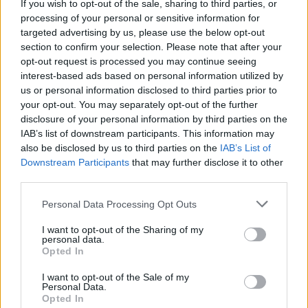
If you wish to opt-out of the sale, sharing to third parties, or
processing of your personal or sensitive information for
targeted advertising by us, please use the below opt-out
section to confirm your selection. Please note that after your
opt-out request is processed you may continue seeing
interest-based ads based on personal information utilized by
us or personal information disclosed to third parties prior to
Colpo dell'Uta con Pisano e arriva anche Serra,
your opt-out. You may separately opt-out of the further
tripletta Cus Cagliari con Piroddi, Angiargia e
disclosure of your personal information by third parties on the
Nenna
IAB’s list of downstream participants. This information may
5 Ago 2026
also be disclosed by us to third parties on the
IAB’s List of
Con l'apertura dei tesseramenti dei calciatori a partire dall'1 luglio,
Downstream Participants
that may further disclose it to other
inizia ufficialmente la stagione 2026-27 e per le squadre di
third parties.
Promozione girone A arrivano anche le chiusure delle trattative…
Personal Data Processing Opt Outs
Il Coghinas ancora più forte con Sechi e
Scanu, al Macomer arriva Bonfigli
I want to opt-out of the Sharing of my
5 Ago 2026
personal data.
Opted In
L'Atletico Cagliari di Saba prende Sanna,
I want to opt-out of the Sale of my
Personal Data.
Simoni e mantiene lo zoccolo duro
Opted In
4 Ago 2026