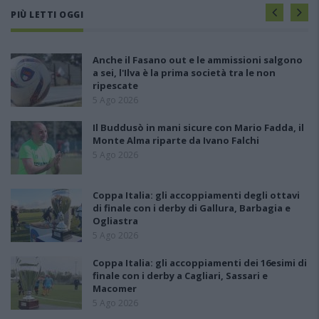
PIÙ LETTI OGGI
Anche il Fasano out e le ammissioni salgono
a sei, l'Ilva è la prima società tra le non
ripescate
5 Ago 2026
Il Buddusò in mani sicure con Mario Fadda, il
Monte Alma riparte da Ivano Falchi
5 Ago 2026
Coppa Italia: gli accoppiamenti degli ottavi
di finale con i derby di Gallura, Barbagia e
Ogliastra
5 Ago 2026
Coppa Italia: gli accoppiamenti dei 16esimi di
finale con i derby a Cagliari, Sassari e
Macomer
5 Ago 2026