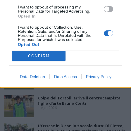
I want to opt-out of processing my
Personal Data for Targeted Advertising.
L'Antiochense prende Caddeo e Doneddu,
Opted In
Arborea e Tharros ripartono dai tecnici
Firinu e Frongia
I want to opt-out of Collection, Use,
2 Ago 2026
Retention, Sale, and/or Sharing of my
Personal Data that Is Unrelated with the
Purposes for which it was collected.
La matricola Macomer prende il portiere
Opted Out
Fadda, altro colpo Coghinas con Samuele
Pinna
CONFIRM
2 Ago 2026
L'Iglesias si rinforza con Papa Seck e
Diawara, al Bonorva il difensore Balbo
Data Deletion
Data Access
Privacy Policy
1 Ago 2026
Colpo del Tortolì: arriva il centrocampista
figlio d'arte Bruno Conti
1 Ago 2026
L'Ossese in D con lo zoccolo duro: Di Pietro,