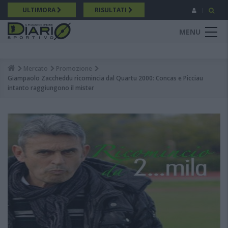
Salta
ULTIMORA
RISULTATI
al
contenuto
MENU
principale
Mercato
Promozione
Breadcrumb
Giampaolo Zaccheddu ricomincia dal Quartu 2000: Concas e Picciau
intanto raggiungono il mister