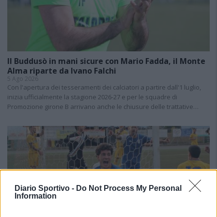
Il Buddusò in mani sicure con Mario Fadda, il Monte
Alma riparte da Ivano Falchi
5 Ago 2026
Con l'apertura dei tesseramenti dei calciatori a partire dall'1 luglio,
inizia ufficialmente la stagione 2026-27 e per le squadre di
Promozione girone B arrivano anche le chiusure delle trattative…
Diario Sportivo -
Do Not Process My Personal
Information