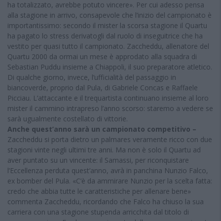
ha totalizzato, avrebbe potuto vincere». Per cui adesso pensa
alla stagione in arrivo, consapevole che l’inizio del campionato è
importantissimo: secondo il mister la scorsa stagione il Quartu
ha pagato lo stress derivatogli dal ruolo di inseguitrice che ha
vestito per quasi tutto il campionato. Zaccheddu, allenatore del
Quartu 2000 da ormai un mese è approdato alla squadra di
Sebastian Puddu insieme a Chiappoli, il suo preparatore atletico.
Di qualche giorno, invece, l’ufficialità del passaggio in
biancoverde, proprio dal Pula, di Gabriele Concas e Raffaele
Picciau. L’attaccante e il trequartista continuano insieme al loro
mister il cammino intrapreso l’anno scorso: staremo a vedere se
sarà ugualmente costellato di vittorie.
Anche quest’anno sarà un campionato competitivo –
Zaccheddu si porta dietro un palmares veramente ricco con due
stagioni vinte negli ultimi tre anni. Ma non è solo il Quartu ad
aver puntato su un vincente: il Samassi, per riconquistare
l’Eccellenza perduta quest’anno, avrà in panchina Nunzio Falco,
ex bomber del Pula. «C’è da ammirare Nunzio per la scelta fatta:
credo che abbia tutte le caratteristiche per allenare bene»
commenta Zaccheddu, ricordando che Falco ha chiuso la sua
carriera con una stagione stupenda arricchita dal titolo di