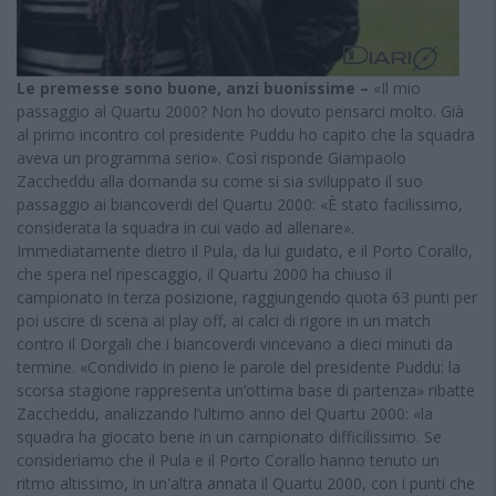
Le premesse sono buone, anzi buonissime –
«Il mio
passaggio al Quartu 2000? Non ho dovuto pensarci molto. Già
al primo incontro col presidente Puddu ho capito che la squadra
aveva un programma serio». Così risponde Giampaolo
Zaccheddu alla domanda su come si sia sviluppato il suo
passaggio ai biancoverdi del Quartu 2000: «È stato facilissimo,
considerata la squadra in cui vado ad allenare».
Immediatamente dietro il Pula, da lui guidato, e il Porto Corallo,
che spera nel ripescaggio, il Quartu 2000 ha chiuso il
campionato in terza posizione, raggiungendo quota 63 punti per
poi uscire di scena ai play off, ai calci di rigore in un match
contro il Dorgali che i biancoverdi vincevano a dieci minuti da
termine. «Condivido in pieno le parole del presidente Puddu: la
scorsa stagione rappresenta un’ottima base di partenza» ribatte
Zaccheddu, analizzando l’ultimo anno del Quartu 2000: «la
squadra ha giocato bene in un campionato difficilissimo. Se
consideriamo che il Pula e il Porto Corallo hanno tenuto un
ritmo altissimo, in un'altra annata il Quartu 2000, con i punti che