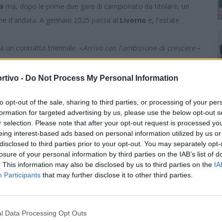
na
ma, dopo le prime due gare di campionato da titolare, un
rone d'andata. A gennaio 2025 passa al
Livorno
e, l'estate
a un contratto triennale. «
Arrivo con l'ambizione di crescere
-
ai ragazzi e da un grandissimo portiere come Zaccagno
rare tanto, migliorare il più possibile per farmi trovare
rtivo -
Do Not Process My Personal Information
o l'ora di iniziare
».
to opt-out of the sale, sharing to third parties, or processing of your per
formation for targeted advertising by us, please use the below opt-out s
r selection. Please note that after your opt-out request is processed y
eing interest-based ads based on personal information utilized by us or
disclosed to third parties prior to your opt-out. You may separately opt-
losure of your personal information by third parties on the IAB’s list of
. This information may also be disclosed by us to third parties on the
IA
Participants
that may further disclose it to other third parties.
l Data Processing Opt Outs