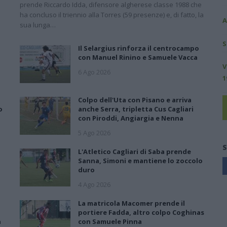
prende Riccardo Idda, difensore algherese classe 1988 che
ha concluso il triennio alla Torres (59 presenze) e, di fatto, la
A
sua lunga…
S
Il Selargius rinforza il centrocampo
con Manuel Rinino e Samuele Vacca
V
6 Ago 2026
1
Colpo dell'Uta con Pisano e arriva
o
anche Serra, tripletta Cus Cagliari
con Piroddi, Angiargia e Nenna
5 Ago 2026
S
L'Atletico Cagliari di Saba prende
Sanna, Simoni e mantiene lo zoccolo
duro
4 Ago 2026
La matricola Macomer prende il
portiere Fadda, altro colpo Coghinas
a
con Samuele Pinna