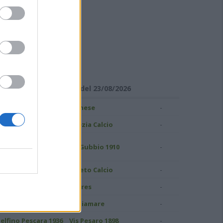
ISULTATI DI SERIE C
Girone B - Giornata 1 del 23/08/2026
-
ampobasso
Pianese
-
S Grosseto 1912
Spezia Calcio
uidonia Montecelio
-
AS Gubbio 1910
937
-
atina Calcio
Pineto Calcio
-
ivorno
Torres
-
.C. Perugia
Ostiamare
-
elfino Pescara 1936
Vis Pesaro 1898