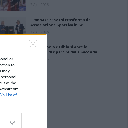
7 Ago 2026
Il Monastir 1983 si trasforma da
Associazione Sportiva in Srl
7 Ago 2026
Per Carbonia e Olbia si apre lo
spiraglio di ripartire dalla Seconda
7 Ago 2026
sonal or
ection to
ou may
 personal
out of the
 downstream
B’s List of