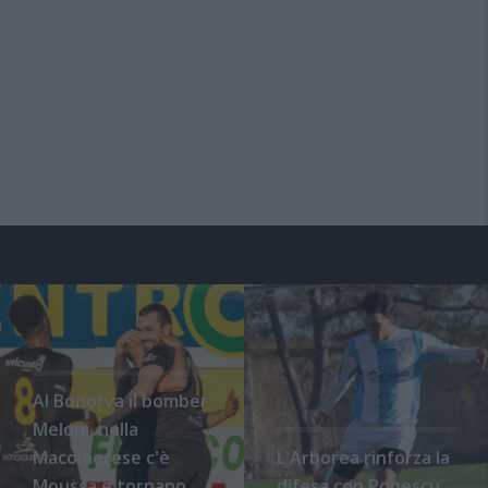
Al Bonorva il bomber
Meloni, nella
Macomerese c'è
L'Arborea rinforza la
Moussa e tornano
difesa con Popescu,