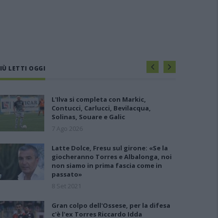
IÙ LETTI OGGI
L'Ilva si completa con Markic,
Contucci, Carlucci, Bevilacqua,
Solinas, Souare e Galic
7 Ago 2026
Latte Dolce, Fresu sul girone: «Se la
giocheranno Torres e Albalonga, noi
non siamo in prima fascia come in
passato»
8 Set 2021
Gran colpo dell'Ossese, per la difesa
c'è l'ex Torres Riccardo Idda