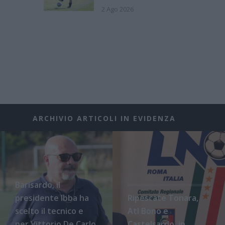
2 Ago 2026
ARCHIVIO ARTICOLI IN EVIDENZA
Barisardo, il
presidente Ibba ha
Ripescate Tonara,
scelto il tecnico e
Atl Bono e
per Vittorio De Carlo
Castelsardo, in