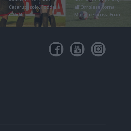
Cataruozzolo, Foddai
all'Orrolese torna
e Vidili
Murgia e arriva Erriu