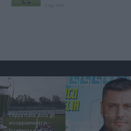
2 Ago 2026
Coppa Italia: ecco gli
accoppiamenti in
Olbia, ecco
Eccellenza e gli
l'ufficialità: