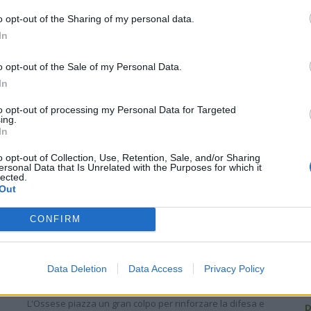
o opt-out of the Sharing of my personal data.
In
o opt-out of the Sale of my Personal Data.
In
R
to opt-out of processing my Personal Data for Targeted
ing.
In
C
o opt-out of Collection, Use, Retention, Sale, and/or Sharing
ersonal Data that Is Unrelated with the Purposes for which it
U
lected.
Out
G
1
CONFIRM
L
Gran colpo dell'Ossese, per la difesa c'è l'ex
Torres Riccardo Idda
L
Data Deletion
Data Access
Privacy Policy
7 Ago 2026
A
L'Ossese piazza un gran colpo per rinforzare la difesa e
D