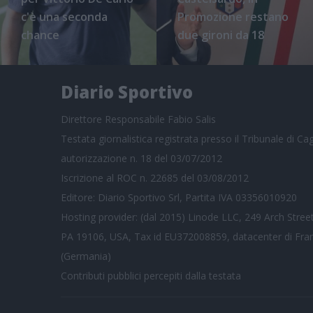
c'è una seconda
Promozione restano
chance
due gironi da 18
Diario Sportivo
Direttore Responsabile Fabio Salis
Testata giornalistica registrata presso il Tribunale di Cagl
autorizzazione n. 18 del 03/07/2012
Iscrizione al ROC n. 22685 del 03/08/2012
Editore: Diario Sportivo Srl, Partita IVA 03356010920
Hosting provider: (dal 2015) Linode LLC, 249 Arch Street
PA 19106, USA, Tax id EU372008859, datacenter di Fra
(Germania)
Contributi pubblici
percepiti dalla testata