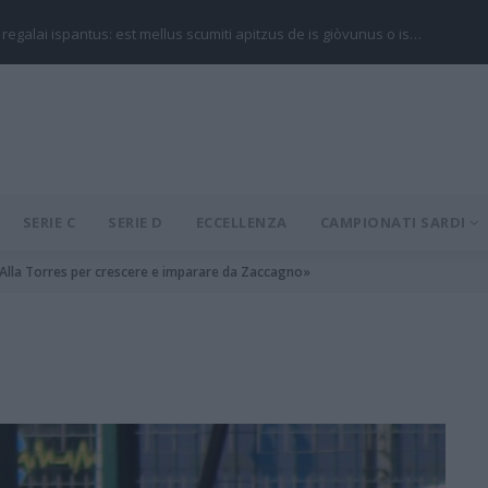
 regalai ispantus: est mellus scumiti apitzus de is giòvunus o is…
SERIE C
SERIE D
ECCELLENZA
CAMPIONATI SARDI
: «Alla Torres per crescere e imparare da Zaccagno»