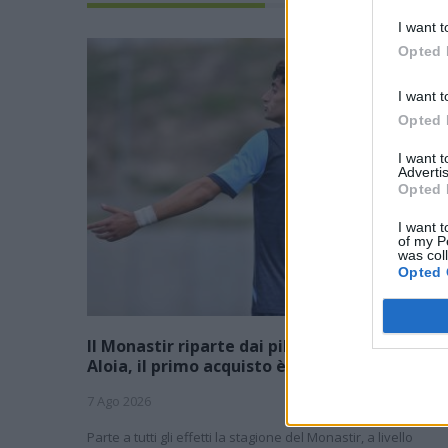
I want t
Opted 
I want t
Opted 
I want 
Advertis
Opted 
I want t
of my P
was col
Opted 
Il Monastir riparte dai pilastri Masia, Pinna e
Aloia, il primo acquisto è Loru
7 Ago 2026
Parte a tutti gli effetti la stagione del Monastir, a livello