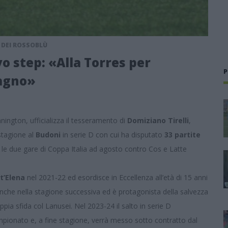
O DEI ROSSOBLÙ
vo step: «Alla Torres per
P
cagno»
nington, ufficializza il tesseramento di
Domiziano Tirelli
,
stagione al
Budoni
in serie D con cui ha disputato
33 partite
 le due gare di Coppa Italia ad agosto contro Cos e Latte
t’Elena
nel 2021-22 ed esordisce in Eccellenza all’età di 15 anni
 anche nella stagione successiva ed è protagonista della salvezza
pia sfida col Lanusei. Nel 2023-24 il salto in serie D
ampionato e, a fine stagione, verrà messo sotto contratto dal