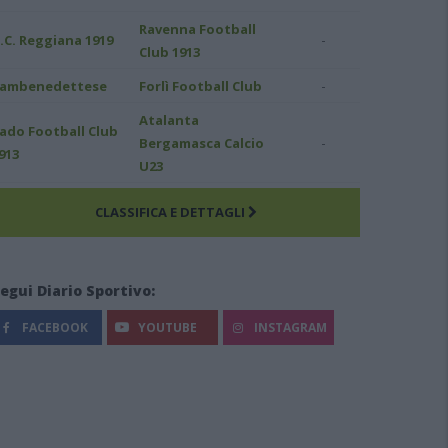
Ravenna Football
-
.C. Reggiana 1919
Club 1913
-
ambenedettese
Forlì Football Club
Atalanta
ado Football Club
-
Bergamasca Calcio
913
U23
CLASSIFICA E DETTAGLI
egui Diario Sportivo:
FACEBOOK
YOUTUBE
INSTAGRAM