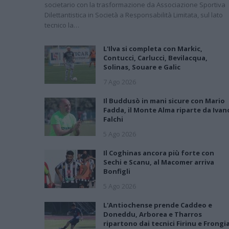
societario con la trasformazione da Associazione Sportiva
Dilettantistica in Società a Responsabilità Limitata, sul lato
tecnico la…
L'Ilva si completa con Markic,
Contucci, Carlucci, Bevilacqua,
Solinas, Souare e Galic
7 Ago 2026
Il Buddusò in mani sicure con Mario
Fadda, il Monte Alma riparte da Ivan
Falchi
5 Ago 2026
Il Coghinas ancora più forte con
Sechi e Scanu, al Macomer arriva
Bonfigli
5 Ago 2026
L'Antiochense prende Caddeo e
Doneddu, Arborea e Tharros
ripartono dai tecnici Firinu e Frongi