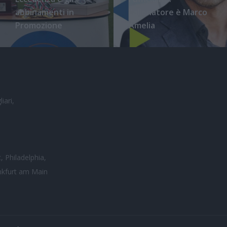
abbinamenti in
l'allenatore è Marco
Promozione
Amelia
iari,
, Philadelphia,
nkfurt am Main