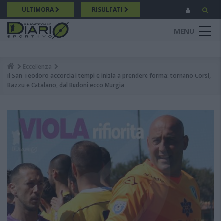
Salta
ULTIMORA
RISULTATI
al
contenuto
MENU
principale
Eccellenza
Breadcrumb
Il San Teodoro accorcia i tempi e inizia a prendere forma: tornano Corsi,
Bazzu e Catalano, dal Budoni ecco Murgia