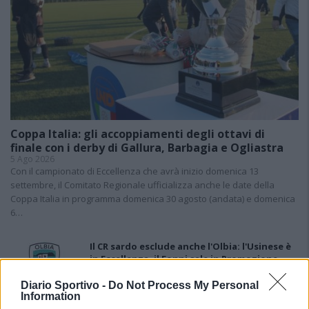
Coppa Italia: gli accoppiamenti degli ottavi di
finale con i derby di Gallura, Barbagia e Ogliastra
5 Ago 2026
Con il campionato di Eccellenza che avrà inizio domenica 13
settembre, il Comitato Regionale ufficializza anche le date della
Coppa Italia in programma domenica 30 agosto (andata) e domenica
6…
Il CR sardo esclude anche l'Olbia: l'Usinese è
in Eccellenza, il Fonni sale in Promozione
5 Ago 2026
Diario Sportivo -
Do Not Process My Personal
Information