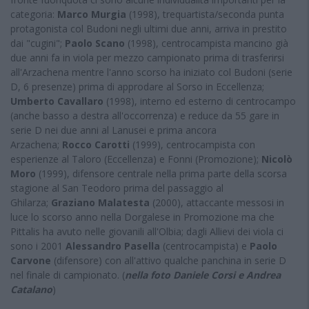
categoria:
Marco Murgia
(1998), trequartista/seconda punta
protagonista col Budoni negli ultimi due anni, arriva in prestito
dai "cugini";
Paolo Scano
(1998), centrocampista mancino già
due anni fa in viola per mezzo campionato prima di trasferirsi
all'Arzachena mentre l'anno scorso ha iniziato col Budoni (serie
D, 6 presenze) prima di approdare al Sorso in Eccellenza;
Umberto Cavallaro
(1998), interno ed esterno di centrocampo
(anche basso a destra all'occorrenza) e reduce da 55 gare in
serie D nei due anni al Lanusei e prima ancora
Arzachena;
Rocco Carotti
(1999), centrocampista con
esperienze al Taloro (Eccellenza) e Fonni (Promozione);
Nicolò
Moro
(1999), difensore centrale nella prima parte della scorsa
stagione al San Teodoro prima del passaggio al
Ghilarza;
Graziano Malatesta
(2000), attaccante messosi in
luce lo scorso anno nella Dorgalese in Promozione ma che
Pittalis ha avuto nelle giovanili all'Olbia; dagli Allievi dei viola ci
sono i 2001
Alessandro Pasella
(centrocampista) e
Paolo
Carvone
(difensore) con all'attivo qualche panchina in serie D
nel finale di campionato. (
nella foto Daniele Corsi e Andrea
Catalano
)