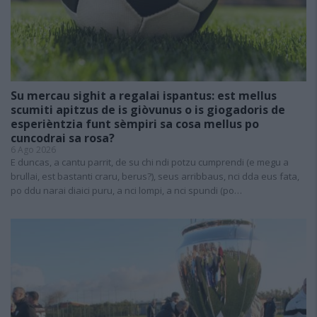
Su mercau sighit a regalai ispantus: est mellus
scumiti apitzus de is giòvunus o is giogadoris de
esperièntzia funt sèmpiri sa cosa mellus po
cuncodrai sa rosa?
6 Ago 2026
E duncas, a cantu parrit, de su chi ndi potzu cumprendi (e megu a
brullai, est bastanti craru, berus?), seus arribbaus, nci dda eus fata,
po ddu narai diaici puru, a nci lompi, a nci spundi (po…