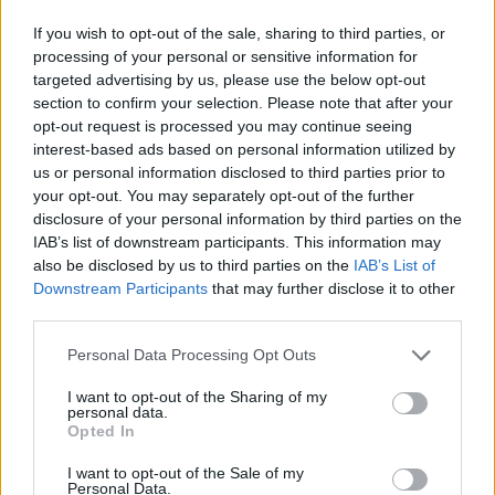
Caos Tempio, Sechi lascia: «Il mio impegno
finisce qui, troppe complicazioni coi
If you wish to opt-out of the sale, sharing to third parties, or
problemi extra calcio»
processing of your personal or sensitive information for
2 Ago 2026
targeted advertising by us, please use the below opt-out
section to confirm your selection. Please note that after your
L'Iglesias si rinforza con Papa Seck e
opt-out request is processed you may continue seeing
Diawara, al Bonorva il difensore Balbo
1 Ago 2026
interest-based ads based on personal information utilized by
us or personal information disclosed to third parties prior to
your opt-out. You may separately opt-out of the further
Colpo del Tortolì: arriva il centrocampista
disclosure of your personal information by third parties on the
figlio d'arte Bruno Conti
IAB’s list of downstream participants. This information may
1 Ago 2026
also be disclosed by us to third parties on the
IAB’s List of
Downstream Participants
that may further disclose it to other
third parties.
La Villacidrese torna in Eccellenza,
l'Antiochense va in Promozione, Golfo
Personal Data Processing Opt Outs
Aranci e La Salle salgono in Prima
31 Lug 2026
I want to opt-out of the Sharing of my
personal data.
Carbonia, l'ex presidente Canu: «Lasciai i
Opted In
soldi per pagare le vertenze, Meloni si
assuma le responsabilità»
I want to opt-out of the Sale of my
31 Lug 2026
Personal Data.