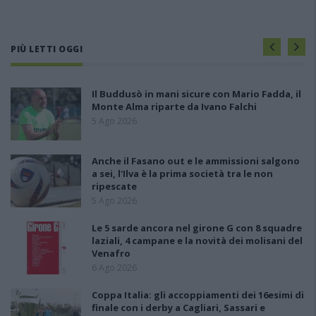
PIÙ LETTI OGGI
Il Buddusò in mani sicure con Mario Fadda, il
Monte Alma riparte da Ivano Falchi
5 Ago 2026
Anche il Fasano out e le ammissioni salgono
a sei, l'Ilva è la prima società tra le non
ripescate
5 Ago 2026
Le 5 sarde ancora nel girone G con 8 squadre
laziali, 4 campane e la novità dei molisani del
Venafro
6 Ago 2026
Coppa Italia: gli accoppiamenti dei 16esimi di
finale con i derby a Cagliari, Sassari e