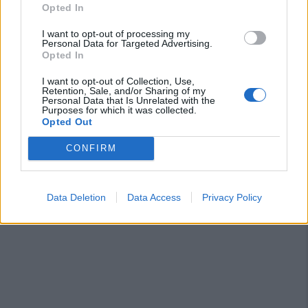
Opted In
Il Carbonia non si iscrive, Meloni:
«Impossibilitati nel far fronte alle vertenze
I want to opt-out of processing my
Personal Data for Targeted Advertising.
dei giocatori»
Opted In
31 Lug 2026
I want to opt-out of Collection, Use,
Nuorese, parte la programmazione:
Retention, Sale, and/or Sharing of my
Francesco Cattide è il nuovo tecnico
Personal Data that Is Unrelated with the
29 Lug 2026
Purposes for which it was collected.
Opted Out
CONFIRM
Data Deletion
Data Access
Privacy Policy