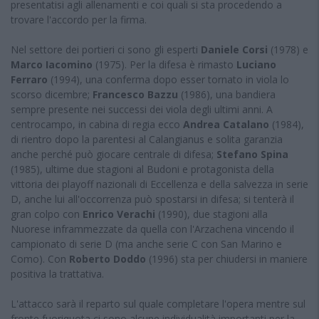
presentatisi agli allenamenti e coi quali si sta procedendo a
trovare l'accordo per la firma.
Nel settore dei portieri ci sono gli esperti
Daniele Corsi
(1978) e
Marco Iacomino
(1975). Per la difesa è rimasto
Luciano
Ferraro
(1994), una conferma dopo esser tornato in viola lo
scorso dicembre;
Francesco Bazzu
(1986), una bandiera
sempre presente nei successi dei viola degli ultimi anni. A
centrocampo, in cabina di regia ecco
Andrea Catalano
(1984),
di rientro dopo la parentesi al Calangianus e solita garanzia
anche perché può giocare centrale di difesa;
Stefano Spina
(1985), ultime due stagioni al Budoni e protagonista della
vittoria dei playoff nazionali di Eccellenza e della salvezza in serie
D, anche lui all'occorrenza può spostarsi in difesa; si tenterà il
gran colpo con
Enrico Verachi
(1990), due stagioni alla
Nuorese inframmezzate da quella con l'Arzachena vincendo il
campionato di serie D (ma anche serie C con San Marino e
Como). Con
Roberto Doddo
(1996) sta per chiudersi in maniere
positiva la trattativa.
L'attacco sarà il reparto sul quale completare l'opera mentre sul
fronte fuoriquota ci sono alcune individualità importanti per la