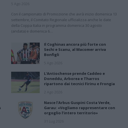
5 Ago 2026
1
Con il campionato di Promozione che avrà inizio domenica 13
e
settembre, il Comitato Regionale ufficializza anche le date
della Coppa Italia in programma domenica 30 agosto
(andata) e domenica 6…
Il Coghinas ancora più forte con
Sechi e Scanu, al Macomer arriva
Bonfigli
5 Ago 2026
L'Antiochense prende Caddeo e
Doneddu, Arborea e Tharros
ripartono dai tecnici Firinu e Frongia
2 Ago 2026
Nasce l'Arbus Guspini Costa Verde,
s
Garau: «Vogliamo rappresentare con
orgoglio l’intero territorio»
31 Lug 2026