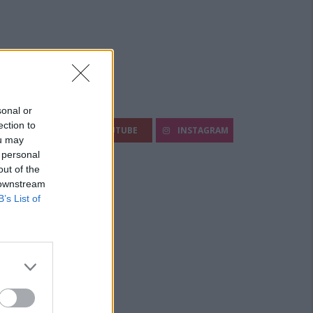
egui Diario Sportivo:
sonal or
ection to
FACEBOOK
YOUTUBE
INSTAGRAM
ou may
 personal
out of the
 downstream
B’s List of