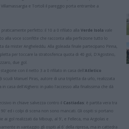
illamassargia e Tortolì il pareggio porta entrambe a
praticamente perfetto: il 10 a 0 rifilato alla
Verde Isola
vale
o alla voce sconfitte che racconta alla perfezione tutto lo
a da mister Angheleddu. Alla goleada finale partecipano Pinna,
letta per toccare la stratosferica quota di 40 gol, D'Agostino,
zzaro, due gol.
 stagione con il netto 3 a 0 rifilato in casa dell'
Atletico
gli scudi Manuel Piras, autore di una tripletta da urlo, realizzata
da in casa dell'Alghero: in palio l'accesso alla finalissima che dà
cisivo in chiave salvezza contro il
Castiadas
: è partita vera tra
 90' ed i colpi di scena non sono mancati. Gli ospiti si portano
 ai gol realizzati da Mboup, al 9', e Felleca, ma Argiolas e
vamente in vantaggio gli ospiti al 6' della ripresa, ma in cattedra