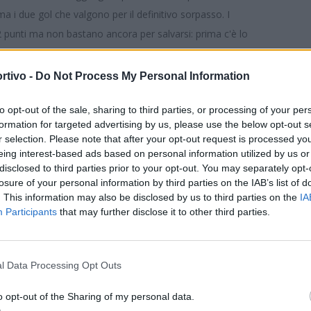
rma i due gol che valgono per il definitivo sorpasso. I
 punti ma non bastano ancora per salvarsi: prima c'è lo
ia, per continuare a sperare nella salvezza e i ragazzi allenati da
rtivo -
Do Not Process My Personal Information
ere, aggiudicandosi il confronto in casa del
Selargius
, già
S
to opt-out of the sale, sharing to third parties, or processing of your per
hiudono la prima frazione in vantaggio per 2 a 1 grazie alle giocate
formation for targeted advertising by us, please use the below opt-out s
so a replicare il momentaneo pari siglato di Dib. Nella ripresa
r selection. Please note that after your opt-out request is processed y
i granata locali. Nel finale c'è spazio per la seconda rete di
eing interest-based ads based on personal information utilized by us or
disclosed to third parties prior to your opt-out. You may separately opt-
a sconfitta meno amara per i selargini.
losure of your personal information by third parties on the IAB’s list of
ssbolù di Busanca chiudono con un più che lusinghiero quarto
. This information may also be disclosed by us to third parties on the
IA
 salvezza diretta al fotofinish e grazie agli scontri diretti
Participants
that may further disclose it to other third parties.
 padroni di casa ma Marco Atzeni, ad inizio ripresa, acciuffa il
in avanti grazie alla giocata di Loi, poi ci pensano Sperandio e
l Data Processing Opt Outs
he al 37' trova il gol del definitivo pari.
i
, sconfitto con il punteggio di 3 a 0: vantaggio flash siglato da
o opt-out of the Sharing of my personal data.
 recupero, quando Badas e Muceli completano il quadro.