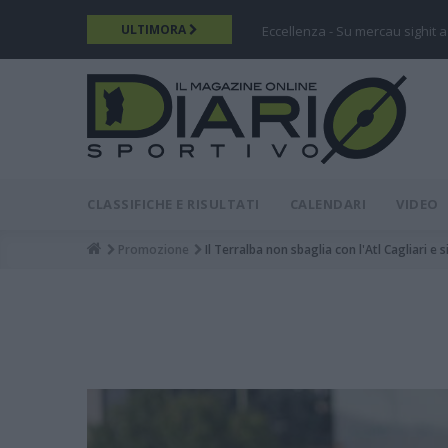
Salta
ULTIMORA
Eccellenza - Su mercau sighit a
al
contenuto
principale
DIARIO
MAIN
CLASSIFICHE E RISULTATI
CALENDARI
VIDEO
MENU
Promozione
Il Terralba non sbaglia con l'Atl Cagliari e 
Breadcrumb