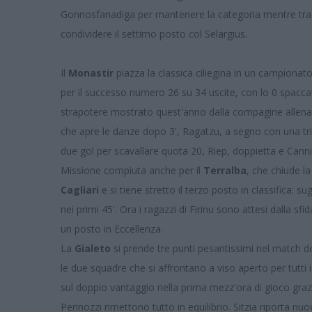
Gonnosfanadiga per mantenere la categoria mentre tra V
condividere il settimo posto col Selargius.
Il
Monastir
piazza la classica ciliegina in un campionato 
per il successo numero 26 su 34 uscite, con lo 0 spaccat
strapotere mostrato quest'anno dalla compagine allenat
che apre le danze dopo 3', Ragatzu, a segno con una trip
due gol per scavallare quota 20, Riep, doppietta e Canni
Missione compiuta anche per il
Terralba
, che chiude la
Cagliari
e si tiene stretto il terzo posto in classifica: su
nei primi 45'. Ora i ragazzi di Firinu sono attesi dalla sfi
un posto in Eccellenza.
La
Gialeto
si prende tre punti pesantissimi nel match de
le due squadre che si affrontano a viso aperto per tutti i
sul doppio vantaggio nella prima mezz'ora di gioco grazie
Perinozzi rimettono tutto in equilibrio. Sitzia riporta nuo