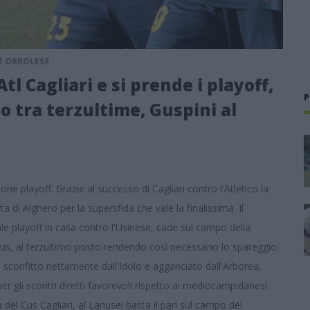
 E ORROLESE
tl Cagliari e si prende i playoff,
P
o tra terzultime, Guspini al
ione playoff. Grazie al successo di Cagliari contro l'Atletico la
a di Alghero per la supersfida che vale la finalissima. Il
le playoff in casa contro l'Usinese, cade sul campo della
rgius, al terzultimo posto rendendo così necessario lo spareggio
, sconfitto nettamente dall'Idolo e agganciato dall'Arborea,
 per gli scontri diretti favorevoli rispetto ai mediocampidanesi.
sa del Cus Cagliari, al Lanusei basta il pari sul campo del