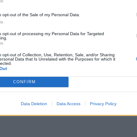
In
sei
: il 2 a 2 finale porta le firme di Cinus e Serci, che aprono e
eschi e Ridolfi, che replicano per gli ogliastrini fuori dalle
o opt-out of the Sale of my Personal Data.
In
se
, che si impone in casa del
Cus Cagliari
, di misura per 2 a 1,
to opt-out of processing my Personal Data for Targeted
ing.
e alle spalle: dopo il gol del momentaneo vantaggio dei locali
In
o con una doppietta tra la fine della prima frazione e l'inizio
o opt-out of Collection, Use, Retention, Sale, and/or Sharing
ersonal Data that Is Unrelated with the Purposes for which it
lected.
olì
: ospiti in gol per primi al 24' con Cocco, poi Bratzu evita il
Out
CONFIRM
eto 1909
,
Guspini
,
Monastir 1983
,
Lanusei
Data Deletion
Data Access
Privacy Policy