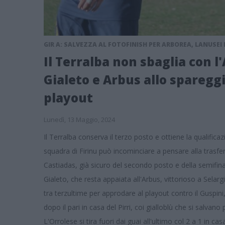
GIR A: SALVEZZA AL FOTOFINISH PER ARBOREA, LANUSEI
Il Terralba non sbaglia con l'A
Gialeto e Arbus allo spareggi
playout
Lunedì, 13 Maggio, 2024
Il Terralba conserva il terzo posto e ottiene la qualificaz
squadra di Firinu può incominciare a pensare alla trasfert
Castiadas, già sicuro del secondo posto e della semifina
Gialeto, che resta appaiata all'Arbus, vittorioso a Sela
tra terzultime per approdare al playout contro il Guspini
dopo il pari in casa del Pirri, coi gialloblù che si salvano
L'Orrolese si tira fuori dai guai all'ultimo col 2 a 1 in ca