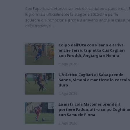
Con l'apertura dei tesseramenti dei calciatori a partire dall'
luglio, inizia ufficialmente la stagione 2026-27 e per le
squadre di Promozione girone B arrivano anche le chiusur
delle trattative…
Colpo dell'Uta con Pisano e arriva
anche Serra, tripletta Cus Cagliari
con Piroddi, Angiargia e Nenna
5 Ago 2026
L'Atletico Cagliari di Saba prende
Sanna, Simoni e mantiene lo zoccolo
duro
4 Ago 2026
La matricola Macomer prende il
portiere Fadda, altro colpo Coghina
con Samuele Pinna
2 Ago 2026