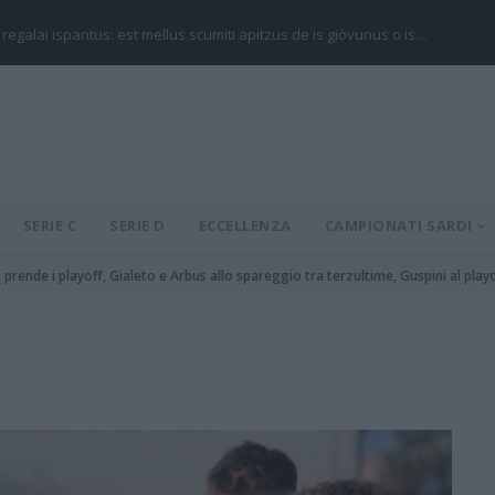
 regalai ispantus: est mellus scumiti apitzus de is giòvunus o is…
SERIE C
SERIE D
ECCELLENZA
CAMPIONATI SARDI
si prende i playoff, Gialeto e Arbus allo spareggio tra terzultime, Guspini al play