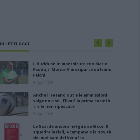
IÙ LETTI OGGI
Il Buddusò in mani sicure con Mario
Fadda, il Monte Alma riparte da Ivano
Falchi
5 Ago 2026
Anche il Fasano out e le ammissioni
salgono a sei, l'Ilva è la prima società
tra le non ripescate
5 Ago 2026
Le 5 sarde ancora nel girone G con 8
squadre laziali, 4 campane e la novità
dei molisani del Venafro