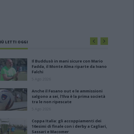
IÙ LETTI OGGI
Il Buddusò in mani sicure con Mario
Fadda, il Monte Alma riparte da Ivano
Falchi
5 Ago 2026
Anche il Fasano out e le ammissioni
salgono a sei, l'Ilva è la prima società
tra le non ripescate
5 Ago 2026
Coppa Italia: gli accoppiamenti dei
16esimi di finale con i derby a Cagliari,
Sassari e Macomer