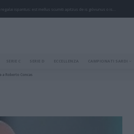
 regalai ispantus: est mellus scumiti apitzus de is giòvunus o is…
SERIE C
SERIE D
ECCELLENZA
CAMPIONATI SARDI
ata a Roberto Concas