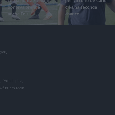
con la punta Suella, il
per Vittorio De Carlo
Bonorva prende
c'è una seconda
anche Fois
chance
iari,
, Philadelphia,
nkfurt am Main