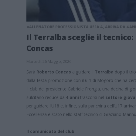
«ALLENATORE PROFESSIONISTA UEFA A, ARRIVA DA 4 ANN
Il Terralba sceglie il tecnic
Concas
Martedì, 26 Maggio, 2026
Sarà
Roberto Concas
a guidare il
Terralba
dopo il tri
dalla festa-promozione con il 6-1 di Mogoro che ha certi
Il club del presidente Gabriele Frongia, una decina di gio
sulcitano reduce da
4 anni
trascorsi nel
settore giovan
per guidare l’U18 e, infine, sulla panchina dell’U17 arri
Eccellenza è stato nello staff tecnico di Graziano Mannu 
Il comunicato del club