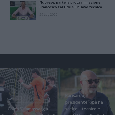
Nuorese, parte la programmazione:
Francesco Cattide è il nuovo tecnico
29 Lug 2026
Barisardo, il
presidente Ibba ha
Colpo Villamassargia
scelto il tecnico e