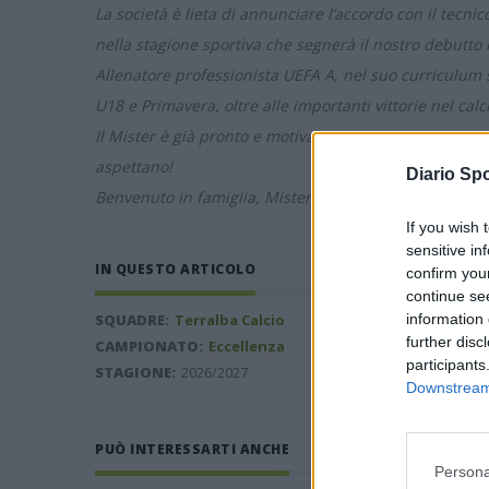
La società è lieta di annunciare l’accordo con il tec
nella stagione sportiva che segnerà il nostro debutto
Allenatore professionista UEFA A, nel suo curriculum sp
U18 e Primavera, oltre alle importanti vittorie nel calci
Il Mister è già pronto e motivato per iniziare questa 
aspettano!
Diario Spo
Benvenuto in famiglia, Mister Concas, e buon lavoro!
If you wish 
sensitive in
IN QUESTO ARTICOLO
confirm you
continue se
information 
SQUADRE:
Terralba Calcio
further disc
CAMPIONATO:
Eccellenza
participants
STAGIONE:
2026/2027
Downstream 
PUÒ INTERESSARTI ANCHE
Persona