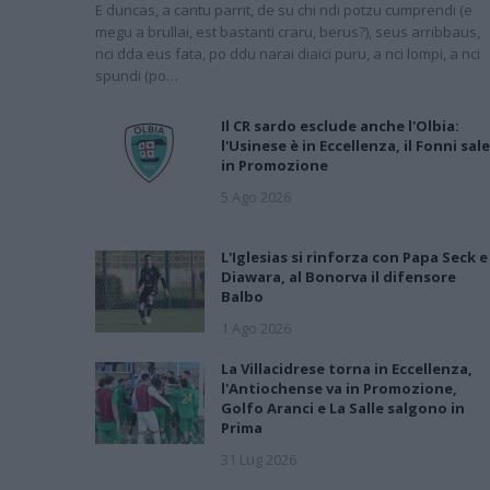
E duncas, a cantu parrit, de su chi ndi potzu cumprendi (e
megu a brullai, est bastanti craru, berus?), seus arribbaus,
nci dda eus fata, po ddu narai diaici puru, a nci lompi, a nci
spundi (po…
Il CR sardo esclude anche l'Olbia:
l'Usinese è in Eccellenza, il Fonni sale
in Promozione
5 Ago 2026
L'Iglesias si rinforza con Papa Seck e
Diawara, al Bonorva il difensore
Balbo
1 Ago 2026
La Villacidrese torna in Eccellenza,
l'Antiochense va in Promozione,
Golfo Aranci e La Salle salgono in
Prima
31 Lug 2026