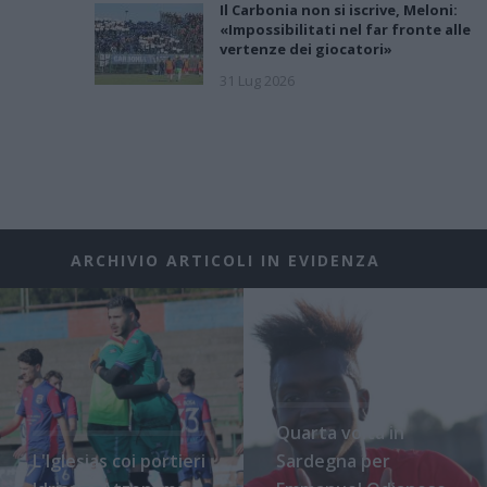
Il Carbonia non si iscrive, Meloni:
«Impossibilitati nel far fronte alle
vertenze dei giocatori»
31 Lug 2026
ARCHIVIO ARTICOLI IN EVIDENZA
Quarta volta in
L'Iglesias coi portieri
Sardegna per