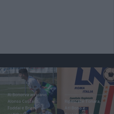
Al Bonorva arrivano
Alonso Costas,
Ripescate Tonara,
Foddai e Brizzi,
Atl Bono e