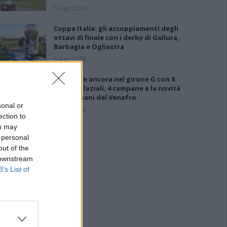
5 Ago 2026
Coppa Italia: gli accoppiamenti degli
ottavi di finale con i derby di Gallura,
Barbagia e Ogliastra
5 Ago 2026
Le 5 sarde ancora nel girone G con 8
squadre laziali, 4 campane e la novità
dei molisani del Venafro
sonal or
6 Ago 2026
ection to
ou may
 personal
out of the
 downstream
B’s List of