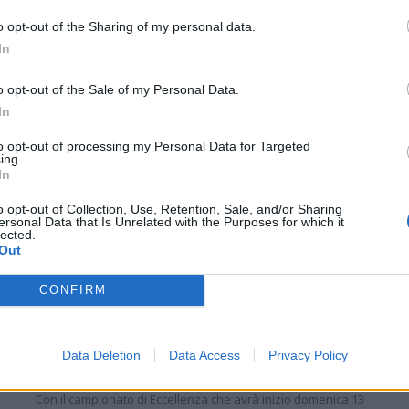
o opt-out of the Sharing of my personal data.
In
o opt-out of the Sale of my Personal Data.
In
S
to opt-out of processing my Personal Data for Targeted
ing.
In
o opt-out of Collection, Use, Retention, Sale, and/or Sharing
ersonal Data that Is Unrelated with the Purposes for which it
lected.
Out
CONFIRM
Coppa Italia: gli accoppiamenti degli ottavi di
finale con i derby di Gallura, Barbagia e
Ogliastra
Data Deletion
Data Access
Privacy Policy
5 Ago 2026
Con il campionato di Eccellenza che avrà inizio domenica 13