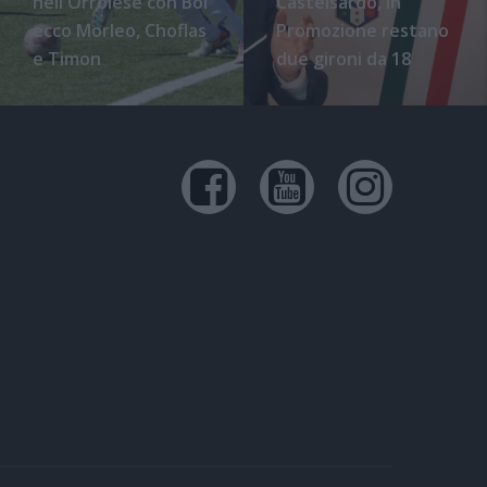
nell'Orrolese con Boi
Castelsardo, in
ecco Morleo, Choflas
Promozione restano
e Timon
due gironi da 18