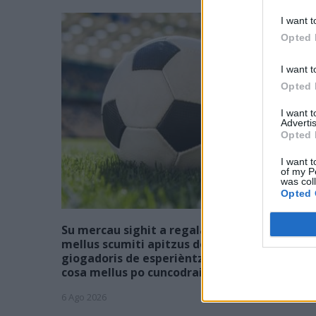
I want t
Opted 
I want t
Opted 
I want 
Advertis
Opted 
I want t
of my P
was col
Opted 
Su mercau sighit a regalai ispantus: est
mellus scumiti apitzus de is giòvunus o is
giogadoris de esperièntzia funt sèmpiri sa
cosa mellus po cuncodrai sa rosa?
6 Ago 2026