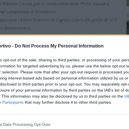
nico Roberto Concas per la conduzione della Prima Squadra
 nel campionato di Eccellenza.
iccano i 4 anni trascorsi al Cagliari Calcio alla guida di U17,
o dilettantistico.
nuova stagione insieme a noi e raggiungere i traguardi che ci
rtivo -
Do Not Process My Personal Information
to opt-out of the sale, sharing to third parties, or processing of your per
formation for targeted advertising by us, please use the below opt-out s
r selection. Please note that after your opt-out request is processed y
eing interest-based ads based on personal information utilized by us or
disclosed to third parties prior to your opt-out. You may separately opt-
losure of your personal information by third parties on the IAB’s list of
. This information may also be disclosed by us to third parties on the
IA
Participants
that may further disclose it to other third parties.
l Data Processing Opt Outs