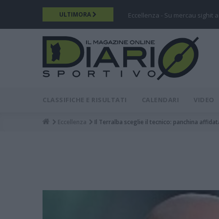
Salta
ULTIMORA
Eccellenza - Su mercau sighit a
al
contenuto
principale
DIARIO
MAIN
CLASSIFICHE E RISULTATI
CALENDARI
VIDEO
MENU
Eccellenza
Il Terralba sceglie il tecnico: panchina affid
Breadcrumb