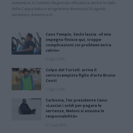
settembre, il Comitato Regionale ufficializza anche le date
della Coppa Italia in programma domenica 30 agosto
(andata) e domenica 6…
Caos Tempio, Sechi lascia: «Il mio
impegno finisce qui, troppe
complicazioni coi problemi extra
calcio»
2 Ago 2026
Colpo del Tortolì: arriva il
centrocampista figlio d'arte Bruno
Conti
1 Ago 2026
Carbonia, l'ex presidente Canu:
«Lasciai i soldi per pagare le
vertenze, Meloni si assuma le
responsabilità»
31 Lug 2026