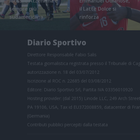
Idrissi e Atzeni ma è
Emmanuel Odianose,
sempre più
il Latte Dolce si
sudamericana
rinforza
Diario Sportivo
Direttore Responsabile Fabio Salis
Testata giornalistica registrata presso il Tribunale di Cagl
autorizzazione n. 18 del 03/07/2012
Iscrizione al ROC n. 22685 del 03/08/2012
Editore: Diario Sportivo Srl, Partita IVA 03356010920
Hosting provider: (dal 2015) Linode LLC, 249 Arch Street
PA 19106, USA, Tax id EU372008859, datacenter di Fra
(Germania)
Contributi pubblici
percepiti dalla testata