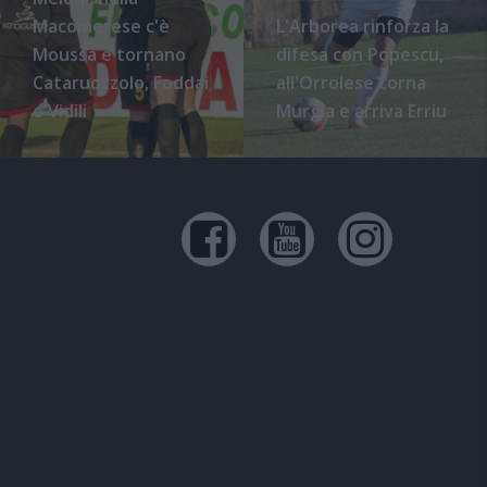
Macomerese c'è
L'Arborea rinforza la
Moussa e tornano
difesa con Popescu,
Cataruozzolo, Foddai
all'Orrolese torna
e Vidili
Murgia e arriva Erriu