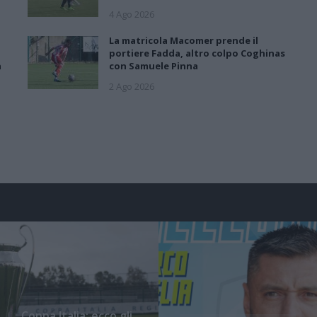
4 Ago 2026
La matricola Macomer prende il
portiere Fadda, altro colpo Coghinas
a
con Samuele Pinna
2 Ago 2026
Coppa Italia: ecco gli