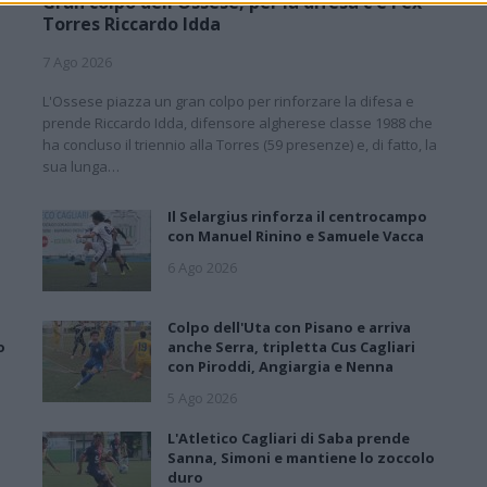
Gran colpo dell'Ossese, per la difesa c'è l'ex
Torres Riccardo Idda
7 Ago 2026
L'Ossese piazza un gran colpo per rinforzare la difesa e
prende Riccardo Idda, difensore algherese classe 1988 che
ha concluso il triennio alla Torres (59 presenze) e, di fatto, la
sua lunga…
Il Selargius rinforza il centrocampo
con Manuel Rinino e Samuele Vacca
6 Ago 2026
Colpo dell'Uta con Pisano e arriva
o
anche Serra, tripletta Cus Cagliari
con Piroddi, Angiargia e Nenna
5 Ago 2026
L'Atletico Cagliari di Saba prende
Sanna, Simoni e mantiene lo zoccolo
duro