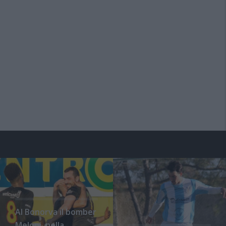
Al Bonorva il bomber
Meloni, nella