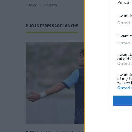
Persona
TAGS:
11 Andata
I want t
Opted 
PUÒ INTERESSARTI ANCHE
I want t
Opted 
I want 
Advertis
Opted 
I want t
of my P
was col
Opted 