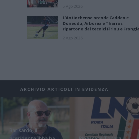
5 Ago 2026
L'Antiochense prende Caddeo e
Doneddu, Arborea e Tharros
ripartono dai tecnici Firinu e Frongi
2 Ago 2026
ARCHIVIO ARTICOLI IN EVIDENZA
Barisardo, il
presidente Ibba ha
Ripescate Tonara,