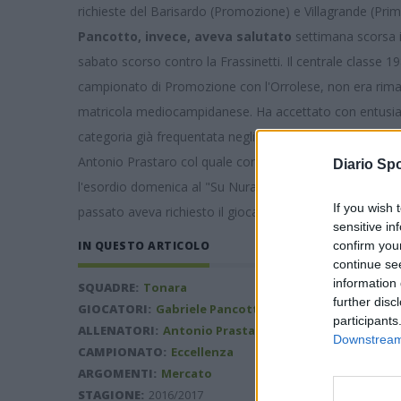
richieste del Barisardo (Promozione) e Villagrande (Pri
Pancotto, invece, aveva salutato
settimana scorsa il
sabato scorso contro la Frassinetti. Il centrale classe 1
campionato di Promozione con l'Orrolese, non era rima
matricola mediocampidanese. Ha accettato con entusias
categoria già frequentata negli ultimi anni con Porto Cora
Antonio Prastaro col quale condivise due successi in P
Diario Spo
l'esordio domenica al "Su Nuratze" di fronte ai suoi nuov
If you wish 
passato aveva richiesto il giocatore.
sensitive in
confirm you
IN QUESTO ARTICOLO
continue se
information 
SQUADRE:
Tonara
further disc
GIOCATORI:
Gabriele Pancotto
,
Christian Ferreli
participants
ALLENATORI:
Antonio Prastaro
Downstream 
CAMPIONATO:
Eccellenza
ARGOMENTI:
Mercato
STAGIONE:
2016/2017