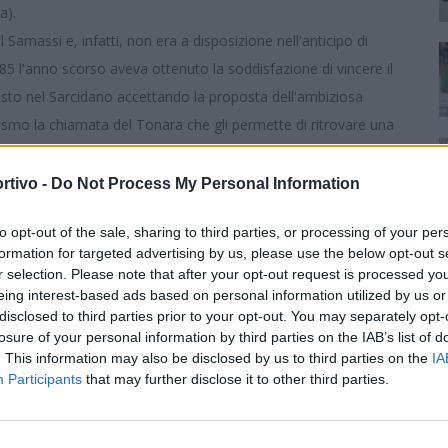
ma).
 Samassi e, infatti, non era a disposizione nell'anticipo di
985 l'anno scorso aveva ottenuto la soddisfazione di vincere il
sto nel Sarcidano accettando la proposta dell'ambiziosa
mo la chiamata del Tonara che gli permette di ritrovare una
llo, Ghilarza, Sanluri ma, soprattutto, ritrova il tecnico
romozione nel Muravera e nella Nuorese. Pancotto farà
rtivo -
Do Not Process My Personal Information
i tifosi nella gara contro il La Palma, altra squadra che in
to opt-out of the sale, sharing to third parties, or processing of your per
formation for targeted advertising by us, please use the below opt-out s
r selection. Please note that after your opt-out request is processed y
eing interest-based ads based on personal information utilized by us or
disclosed to third parties prior to your opt-out. You may separately opt-
losure of your personal information by third parties on the IAB’s list of
. This information may also be disclosed by us to third parties on the
IA
Participants
that may further disclose it to other third parties.