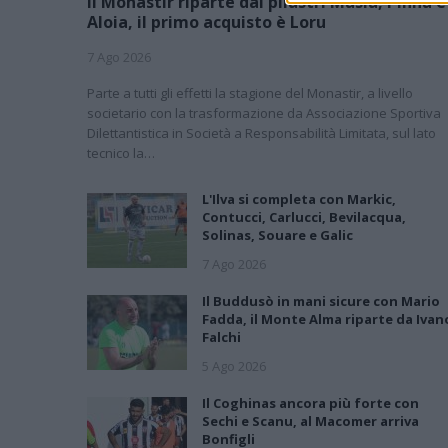
Il Monastir riparte dai pilastri Masia, Pinna e
Aloia, il primo acquisto è Loru
7 Ago 2026
Parte a tutti gli effetti la stagione del Monastir, a livello
societario con la trasformazione da Associazione Sportiva
Dilettantistica in Società a Responsabilità Limitata, sul lato
tecnico la…
L'Ilva si completa con Markic,
Contucci, Carlucci, Bevilacqua,
Solinas, Souare e Galic
7 Ago 2026
Il Buddusò in mani sicure con Mario
Fadda, il Monte Alma riparte da Ivan
Falchi
5 Ago 2026
Il Coghinas ancora più forte con
Sechi e Scanu, al Macomer arriva
Bonfigli