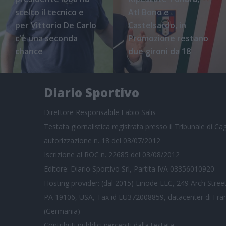
scelto il tecnico e
Atl Bono e
per Vittorio De Carlo
Castelsardo, in
c'è una seconda
Promozione restano
chance
due gironi da 18
Diario Sportivo
Direttore Responsabile Fabio Salis
Testata giornalistica registrata presso il Tribunale di Cagl
autorizzazione n. 18 del 03/07/2012
Iscrizione al ROC n. 22685 del 03/08/2012
Editore: Diario Sportivo Srl, Partita IVA 03356010920
Hosting provider: (dal 2015) Linode LLC, 249 Arch Street
PA 19106, USA, Tax id EU372008859, datacenter di Fra
(Germania)
Contributi pubblici
percepiti dalla testata