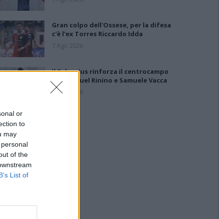
Gran colpo dell'Ossese, per la difesa
c'è l'ex Torres Riccardo Idda
7 Ago 2026
Il Selargius rinforza il centrocampo
con Manuel Rinino e Samuele Vacca
6 Ago 2026
sonal or
ection to
ou may
 personal
out of the
 downstream
B’s List of