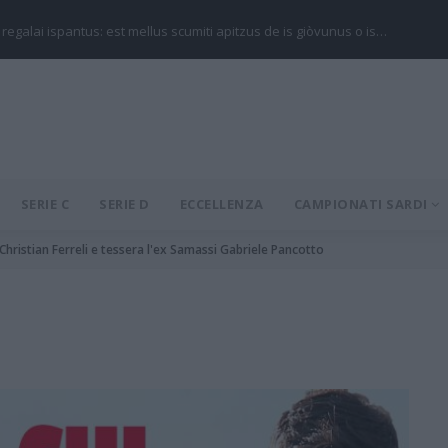
 regalai ispantus: est mellus scumiti apitzus de is giòvunus o is…
SERIE C
SERIE D
ECCELLENZA
CAMPIONATI SARDI
 Christian Ferreli e tessera l'ex Samassi Gabriele Pancotto