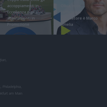
accoppiamenti in
Olbia, ecco
Eccellenza e gli
l'ufficialità:
abbinamenti in
l'allenatore è Marco
Promozione
Amelia
iari,
, Philadelphia,
nkfurt am Main