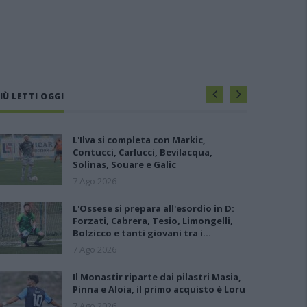
IÙ LETTI OGGI
L'Ilva si completa con Markic,
Contucci, Carlucci, Bevilacqua,
Solinas, Souare e Galic
7 Ago 2026
L'Ossese si prepara all'esordio in D:
Forzati, Cabrera, Tesio, Limongelli,
Bolzicco e tanti giovani tra i…
7 Ago 2026
Il Monastir riparte dai pilastri Masia,
Pinna e Aloia, il primo acquisto è Loru
7 Ago 2026