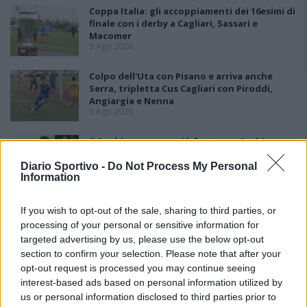
Coppa Italia: gli accoppiamenti dei 16esimi di
finale con i derby a Cagliari, Sassari e
Macomer
5 Ago 2026
Colpo dell'Uta con Pisano e arriva anche
Serra, tripletta Cus Cagliari con Piroddi,
Angiargia e Nenna
5 Ago 2026
Il Coghinas ancora più forte con Sechi e
Scanu, al Macomer arriva Bonfigli
5 Ago 2026
Diario Sportivo -
Do Not Process My Personal
Information
L'Atletico Cagliari di Saba prende Sanna,
If you wish to opt-out of the sale, sharing to third parties, or
Simoni e mantiene lo zoccolo duro
processing of your personal or sensitive information for
4 Ago 2026
targeted advertising by us, please use the below opt-out
section to confirm your selection. Please note that after your
opt-out request is processed you may continue seeing
L'Antiochense prende Caddeo e Doneddu,
interest-based ads based on personal information utilized by
Arborea e Tharros ripartono dai tecnici
Firinu e Frongia
us or personal information disclosed to third parties prior to
2 Ago 2026