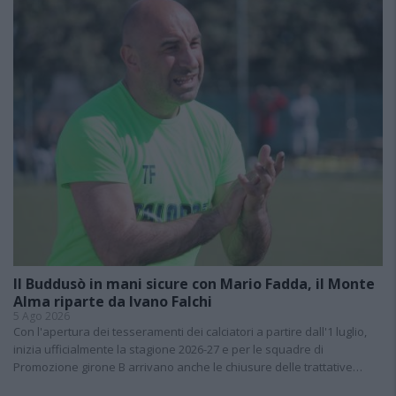
Il Buddusò in mani sicure con Mario Fadda, il Monte
Alma riparte da Ivano Falchi
5 Ago 2026
Con l'apertura dei tesseramenti dei calciatori a partire dall'1 luglio,
inizia ufficialmente la stagione 2026-27 e per le squadre di
Promozione girone B arrivano anche le chiusure delle trattative…