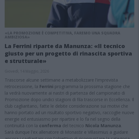
«LA PROMOZIONE È COMPETITIVA, FAREMO UNA SQUADRA
AMBIZIOSA»
La Ferrini riparte da Manunza: «Il tecnico
giusto per un progetto di rinascita sportiva
e strutturale»
Giovedì, 14 Maggio, 2026
Trascorse alcune settimane a metabolizzare l'imprevista
retrocessione, la
Ferrini
programma la prossima stagione che
la vedrà nuovamente ai nastri di partenza del campionato di
Promozione dopo undici stagioni di fila trascorse in Eccellenza. Il
club cagliaritano, fatte le debite considerazione sui motivi che
hanno portato ad un risultato sportivo negativo, raccoglie nuove
energie ed entusiasmo per ripartire e lo fa nel segno della
continuità con la
conferma
del tecnico
Nicola Manunza
.
Sarà dunque l'ex allenatore di Monastir e Villasimius a guidare
ancora i cagliaritani con l'obiettivo di riconquistare la categoria