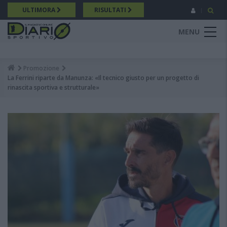
Salta
ULTIMORA
RISULTATI
al
contenuto
MENU
principale
Promozione
Breadcrumb
La Ferrini riparte da Manunza: «Il tecnico giusto per un progetto di
rinascita sportiva e strutturale»