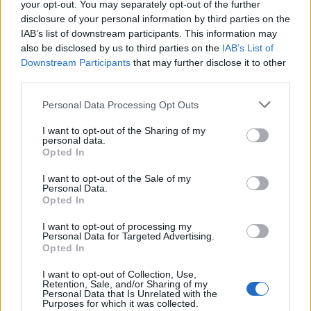
your opt-out. You may separately opt-out of the further
disclosure of your personal information by third parties on the
La matricola Macomer prende il portiere
IAB’s list of downstream participants. This information may
Fadda, altro colpo Coghinas con Samuele
also be disclosed by us to third parties on the
IAB’s List of
Pinna
Downstream Participants
that may further disclose it to other
2 Ago 2026
third parties.
Nasce l'Arbus Guspini Costa Verde, Garau:
Personal Data Processing Opt Outs
«Vogliamo rappresentare con orgoglio
l’intero territorio»
I want to opt-out of the Sharing of my
31 Lug 2026
personal data.
Opted In
Il Sant'Elena si riprende il difensore Mancusi
28 Lug 2026
I want to opt-out of the Sale of my
Personal Data.
Opted In
I want to opt-out of processing my
Personal Data for Targeted Advertising.
Opted In
I want to opt-out of Collection, Use,
Retention, Sale, and/or Sharing of my
Personal Data that Is Unrelated with the
Purposes for which it was collected.