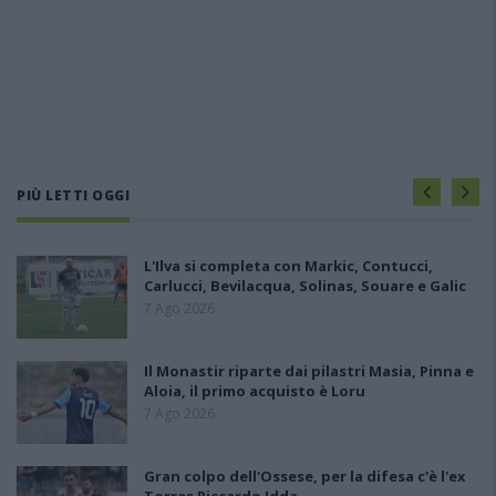
PIÙ LETTI OGGI
L'Ilva si completa con Markic, Contucci,
Carlucci, Bevilacqua, Solinas, Souare e Galic
7 Ago 2026
Il Monastir riparte dai pilastri Masia, Pinna e
Aloia, il primo acquisto è Loru
7 Ago 2026
Gran colpo dell'Ossese, per la difesa c'è l'ex