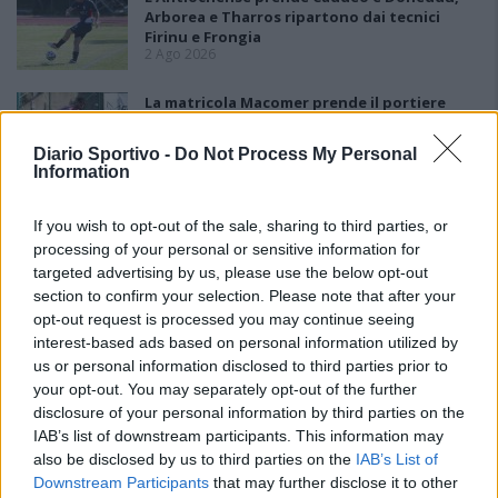
Arborea e Tharros ripartono dai tecnici
Firinu e Frongia
2 Ago 2026
La matricola Macomer prende il portiere
Fadda, altro colpo Coghinas con Samuele
Pinna
Diario Sportivo -
Do Not Process My Personal
2 Ago 2026
Information
L'Iglesias si rinforza con Papa Seck e
If you wish to opt-out of the sale, sharing to third parties, or
Diawara, al Bonorva il difensore Balbo
1 Ago 2026
processing of your personal or sensitive information for
targeted advertising by us, please use the below opt-out
section to confirm your selection. Please note that after your
Colpo del Tortolì: arriva il centrocampista
opt-out request is processed you may continue seeing
figlio d'arte Bruno Conti
interest-based ads based on personal information utilized by
1 Ago 2026
us or personal information disclosed to third parties prior to
your opt-out. You may separately opt-out of the further
disclosure of your personal information by third parties on the
L'Ossese in D con lo zoccolo duro: Di Pietro,
IAB’s list of downstream participants. This information may
Fancellu, Gueli, Nurra, Mainardi e Tapparello
30 Lug 2026
also be disclosed by us to third parties on the
IAB’s List of
Downstream Participants
that may further disclose it to other