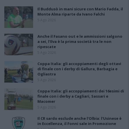
Il Buddusò in mani sicure con Mario Fadda, il
Monte Alma riparte da Ivano Falchi
5 Ago 2026
Anche il Fasano out e le ammissioni salgono
a sei, l'Ilva è la prima società tra le non
ripescate
5 Ago 2026
Coppa Italia: gli accoppiamenti degli ottavi
di finale con i derby di Gallura, Barbagia e
Ogliastra
5 Ago 2026
Coppa Italia: gli accoppiamenti dei 16esimi di
finale con i derby a Cagliari, Sassari e
Macomer
5 Ago 2026
Il CR sardo esclude anche l'Olbia: l'Usinese è
in Eccellenza, il Fonni sale in Promozione