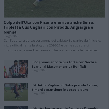
Colpo dell'Uta con Pisano e arriva anche Serra,
tripletta Cus Cagliari con Piroddi, Angiargia e
Nenna
5 Ago 2026
Con l'apertura dei tesseramenti dei calciatori a partire dall'1 luglio,
inizia ufficialmente la stagione 2026-27 e per le squadre di
Promozione girone A arrivano anche le chiusure delle trattative…
Il Coghinas ancora più forte con Sechi e
Scanu, al Macomer arriva Bonfigli
5 Ago 2026
L'Atletico Cagliari di Saba prende Sanna,
Simoni e mantiene lo zoccolo duro
4 Ago 2026
L'Antiochense prende Caddeo e Doneddu,