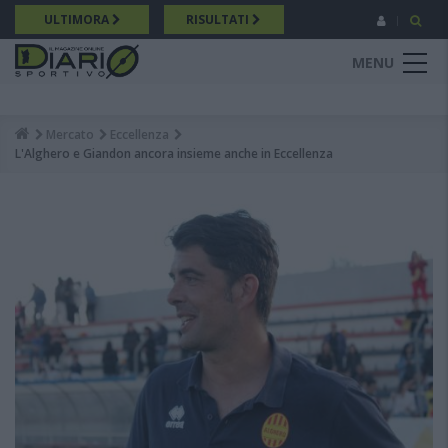
Salta
ULTIMORA
RISULTATI
al
contenuto
MENU
principale
Mercato
Eccellenza
Breadcrumb
L'Alghero e Giandon ancora insieme anche in Eccellenza