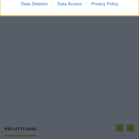
Data Deletion
Data Access
Privacy Policy
PIÙ LETTI OGGI