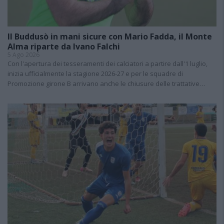
Il Buddusò in mani sicure con Mario Fadda, il Monte
Alma riparte da Ivano Falchi
5 Ago 2026
Con l'apertura dei tesseramenti dei calciatori a partire dall'1 luglio,
inizia ufficialmente la stagione 2026-27 e per le squadre di
Promozione girone B arrivano anche le chiusure delle trattative…