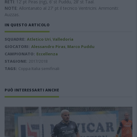
RETI
: 12’ pt Piras (rig), 6’ st Puddu, 28’ st Taal.
NOTE
: Allontanato al 27' pt il tecnico Ventricini. Ammoniti:
Auzzas.
IN QUESTO ARTICOLO
SQUADRE:
Atletico Uri
,
Valledoria
GIOCATORI:
Alessandro Piras
,
Marco Puddu
CAMPIONATO:
Eccellenza
STAGIONE:
2017/2018
TAGS:
Coppa Italia semifinali
PUÒ INTERESSARTI ANCHE