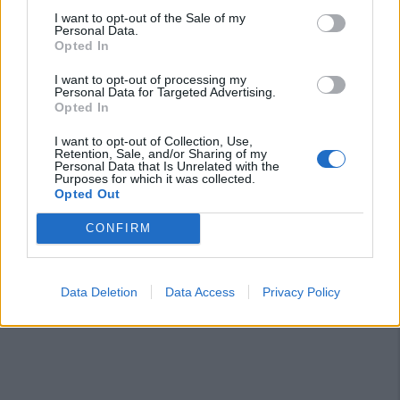
La Villacidrese torna in Eccellenza,
I want to opt-out of the Sale of my
l'Antiochense va in Promozione, Golfo
Personal Data.
Opted In
Aranci e La Salle salgono in Prima
31 Lug 2026
I want to opt-out of processing my
Personal Data for Targeted Advertising.
Carbonia, l'ex presidente Canu: «Lasciai i
Opted In
soldi per pagare le vertenze, Meloni si
assuma le responsabilità»
I want to opt-out of Collection, Use,
31 Lug 2026
Retention, Sale, and/or Sharing of my
Personal Data that Is Unrelated with the
Purposes for which it was collected.
Il Carbonia non si iscrive, Meloni:
Opted Out
«Impossibilitati nel far fronte alle vertenze
dei giocatori»
CONFIRM
31 Lug 2026
Data Deletion
Data Access
Privacy Policy