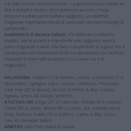
tra i pali, con un rasoterra preciso. La gara non ha più niente da
dire e al triplice fischio i tifosi giallorossi accorsi a Tergu
possono esultare per il risultato raggiunto, un obiettivo
stagionale importante che dà la carica per i prossimi impegni di
campionato.
Soddisfatto il tecnico Salaris
: «Fin dall’inizio ci abbiamo
creduto, per la società è importante aver raggiunto questo
primo traguardo e devo solo fare i complimenti ai ragazzi. Per il
campionato non mettiamoci limiti ma alleniamoci con sacrificio
cercando di stare nelle posizioni in cui siamo ora e di
migliorare».
VALLEDORIA
: Deliperi (13’ st Mariani), Secchi, Scannicchio (1’ st
Murineddu), Ngangue, Ligios, Auzzas, Chafaaoui, Pitruzzello,
Taal, Pani (25’ st Masia), Seu (25’ st Pinna). A disp. Lunetta,
Ugnutu, Greco. All. Giorgio Ventricini.
ATLETICO
URI
: Sotgia (25’ st Cabeccia), Pireddu (9’ st Casula),
Fadda (36’ st Sechi), Mereu (40’ st Livesi), Sini, Puledda, Mura,
Piras, Budroni, Puddu (16’ st Dalerci), Lupinu. A disp. Cuccu,
Fele. All. Giuseppe Salaris.
ARBITRO
: Gian Piero Gatta di Sassari