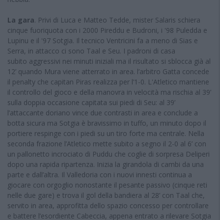
La gara
. Privi di Luca e Matteo Tedde, mister Salaris schiera
cinque fuoriquota con i 2000 Pireddu e Budroni, i '98 Puledda e
Lupinu e il '97 Sotgia. Il tecnico Ventricini fa a meno di Sias e
Serra, in attacco ci sono Taal e Seu. I padroni di casa
subito aggressivi nei minuti iniziali ma il risultato si sblocca già al
12’ quando Mura viene atterrato in area. l’arbitro Gatta concede
il penalty che capitan Piras realizza per l’1-0. L'Atletico mantiene
il controllo del gioco e della manovra in velocità ma rischia al 39’
sulla doppia occasione capitata sui piedi di Seu: al 39’
l’attaccante doriano vince due contrasti in area e conclude a
botta sicura ma Sotgia è bravissimo in tuffo, un minuto dopo il
portiere respinge con i piedi su un tiro forte ma centrale. Nella
seconda frazione l’Atletico mette subito a segno il 2-0 al 6’ con
un pallonetto incrociato di Puddu che coglie di sorpresa Deliperi
dopo una rapida ripartenza. Inizia la girandola di cambi da una
parte e dall’altra. Il Valledoria con i nuovi innesti continua a
giocare con orgoglio nonostante il pesante passivo (cinque reti
nelle due gare) e trova il gol della bandiera al 28’ con Taal che,
servito in area, approfitta dello spazio concesso per controllare
e battere l’esordiente Cabeccia, appena entrato a rilevare Sotgia