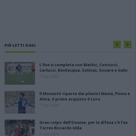
PIÙ LETTI OGGI
L'Ilva si completa con Markic, Contucci,
Carlucci, Bevilacqua, Solinas, Souare e Galic
7 Ago 2026
Il Monastir riparte dai pilastri Masia, Pinna e
Aloia, il primo acquisto è Loru
7 Ago 2026
Gran colpo dell'Ossese, per la difesa c'è l'ex
Torres Riccardo Idda
7 Ago 2026