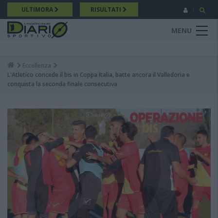
Salta
ULTIMORA
RISULTATI
al
contenuto
MENU
principale
Eccellenza
Breadcrumb
L'Atletico concede il bis in Coppa Italia, batte ancora il Valledoria e
conquista la seconda finale consecutiva