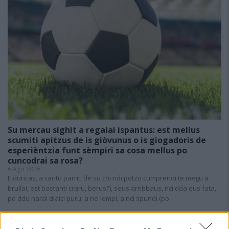
Su mercau sighit a regalai ispantus: est mellus
scumiti apitzus de is giòvunus o is giogadoris de
esperièntzia funt sèmpiri sa cosa mellus po
cuncodrai sa rosa?
6 Ago 2026
E duncas, a cantu parrit, de su chi ndi potzu cumprendi (e megu a
brullai, est bastanti craru, berus?), seus arribbaus, nci dda eus fata,
po ddu narai diaici puru, a nci lompi, a nci spundi (po…
Coppa Italia: gli accoppiamenti degli ottavi