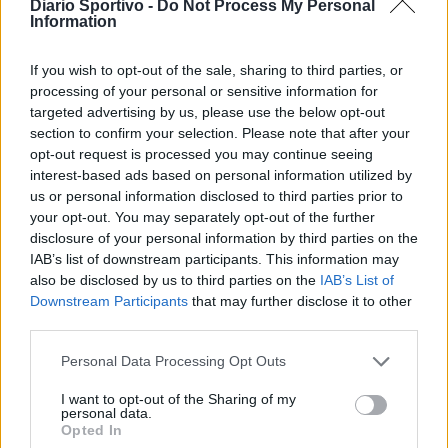
Diario Sportivo -
Do Not Process My Personal
di finale con i derby di Gallura, Barbagia e
Information
Ogliastra
5 Ago 2026
If you wish to opt-out of the sale, sharing to third parties, or
Il CR sardo esclude anche l'Olbia: l'Usinese è
processing of your personal or sensitive information for
in Eccellenza, il Fonni sale in Promozione
targeted advertising by us, please use the below opt-out
5 Ago 2026
section to confirm your selection. Please note that after your
opt-out request is processed you may continue seeing
interest-based ads based on personal information utilized by
Caos Tempio, Sechi lascia: «Il mio impegno
us or personal information disclosed to third parties prior to
finisce qui, troppe complicazioni coi
problemi extra calcio»
your opt-out. You may separately opt-out of the further
2 Ago 2026
disclosure of your personal information by third parties on the
IAB’s list of downstream participants. This information may
L'Iglesias si rinforza con Papa Seck e
also be disclosed by us to third parties on the
IAB’s List of
Diawara, al Bonorva il difensore Balbo
Downstream Participants
that may further disclose it to other
1 Ago 2026
third parties.
Personal Data Processing Opt Outs
Colpo del Tortolì: arriva il centrocampista
figlio d'arte Bruno Conti
I want to opt-out of the Sharing of my
1 Ago 2026
personal data.
Opted In