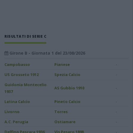
RISULTATI DI SERIE C
Girone B - Giornata 1 del 23/08/2026
-
Campobasso
Pianese
-
US Grosseto 1912
Spezia Calcio
Guidonia Montecelio
-
AS Gubbio 1910
1937
-
Latina Calcio
Pineto Calcio
-
Livorno
Torres
-
A.C. Perugia
Ostiamare
-
Delfino Pescara 1936
Vis Pesaro 1898