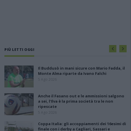
PIÙ LETTI OGGI
Il Buddusò in mani sicure con Mario Fadda, il
Monte Alma riparte da Ivano Falchi
5 Ago 2026
Anche il Fasano out e le ammissioni salgono
a sei, l'Ilva è la prima società tra le non
ripescate
5 Ago 2026
Coppa Italia: gli accoppiamenti dei 16esimi di
finale con i derby a Cagliari, Sassari e