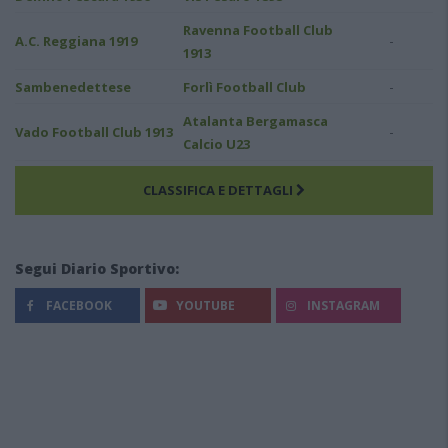
Ravenna Football Club
-
A.C. Reggiana 1919
1913
-
Sambenedettese
Forlì Football Club
Atalanta Bergamasca
-
Vado Football Club 1913
Calcio U23
CLASSIFICA E DETTAGLI
Segui Diario Sportivo:
FACEBOOK
YOUTUBE
INSTAGRAM