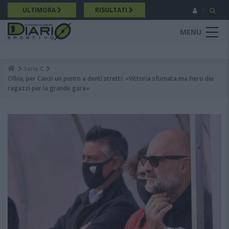
Salta
ULTIMORA
RISULTATI
al
contenuto
MENU
principale
Serie C
Breadcrumb
Olbia, per Canzi un punto a denti stretti: «Vittoria sfumata ma fiero dei
ragazzi per la grande gara»