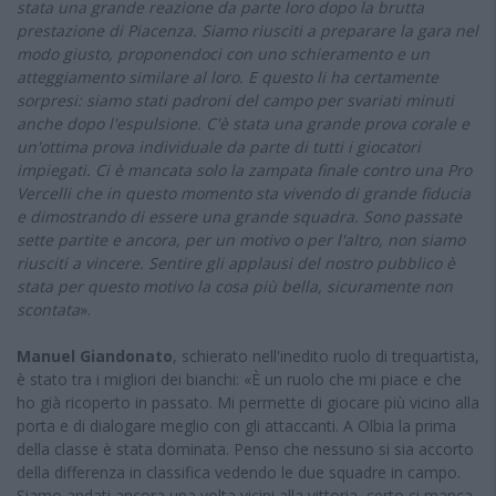
stata una grande reazione da parte loro dopo la brutta
prestazione di Piacenza. Siamo riusciti a preparare la gara nel
modo giusto, proponendoci con uno schieramento e un
atteggiamento similare al loro. E questo li ha certamente
sorpresi: siamo stati padroni del campo per svariati minuti
anche dopo l'espulsione. C'è stata una grande prova corale e
un'ottima prova individuale da parte di tutti i giocatori
impiegati. Ci è mancata solo la zampata finale contro una Pro
Vercelli che in questo momento sta vivendo di grande fiducia
e dimostrando di essere una grande squadra. Sono passate
sette partite e ancora, per un motivo o per l'altro, non siamo
riusciti a vincere. Sentire gli applausi del nostro pubblico è
stata per questo motivo la cosa più bella, sicuramente non
scontata
».
Manuel Giandonato
, schierato nell'inedito ruolo di trequartista,
è stato tra i migliori dei bianchi: «È un ruolo che mi piace e che
ho già ricoperto in passato. Mi permette di giocare più vicino alla
porta e di dialogare meglio con gli attaccanti. A Olbia la prima
della classe è stata dominata. Penso che nessuno si sia accorto
della differenza in classifica vedendo le due squadre in campo.
Siamo andati ancora una volta vicini alla vittoria, certo ci manca