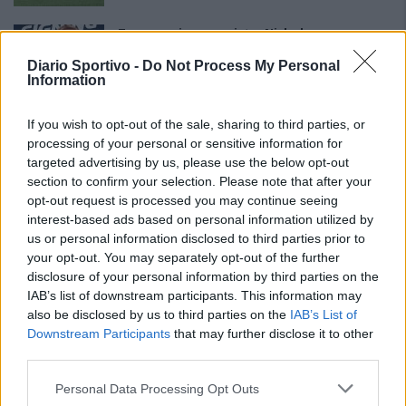
Torres, primo acquisto: Nicholas
Pennington firma un biennale
7 Lug 2026
Diario Sportivo -
Do Not Process My Personal
Information
Torres, per Demartis è Primavera:
If you wish to opt-out of the sale, sharing to third parties, or
«L'obiettivo è far diventare professionisti i
processing of your personal or sensitive information for
nostri giovani»
targeted advertising by us, please use the below opt-out
24 Giu 2026
section to confirm your selection. Please note that after your
opt-out request is processed you may continue seeing
Torres, Greco confermato e contratto fino
interest-based ads based on personal information utilized by
al 2028: «Ha dimostrato attaccamento e
valori importanti»
us or personal information disclosed to third parties prior to
23 Giu 2026
your opt-out. You may separately opt-out of the further
disclosure of your personal information by third parties on the
IAB’s list of downstream participants. This information may
also be disclosed by us to third parties on the
IAB’s List of
Downstream Participants
that may further disclose it to other
third parties.
Personal Data Processing Opt Outs