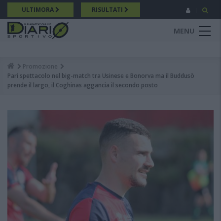
Salta
ULTIMORA
RISULTATI
al
contenuto
MENU
principale
Promozione
Breadcrumb
Pari spettacolo nel big-match tra Usinese e Bonorva ma il Buddusò
prende il largo, il Coghinas aggancia il secondo posto