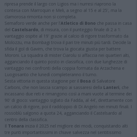
ripresa prende il largo con Ligios ma i nurresi riaprono la
contesa con Marroquin e Meli, a segno al 15 e al 25', ma la
clamorosa rimonta non si completa.
Semaforo verde anche per l'
Atletico di Bono
che passa in casa
del
Castelsardo
, di misura, con il punteggio finale di 2 a 1:
vantaggio ospite al 19' grazie al calcio di rigore trasformato da
Molozzu, ma Bombagi trova il pari tre minuti più tardi. Decide la
sfida il gol di Gavim, che trova la giocata giusta per battere
Moroni. La squadra di mister Ciarolu si affaccia nei quartieri alti,
agganciando il quinto posto in classifica, con due lunghezze di
vantaggio nei confronti della coppia formata da Arzachena e
Luogosanto che lunedì completeranno il turno.
Sesta vittoria in questa stagione per il
Bosa
di Salvatore
Carboni, che non lascia scampo ai sassaresi della
Lanteri
, che
incassano due reti e rimangono così a mani vuote al termine dei
90' di gioco: vantaggio siglato da Fadda, al 44', direttamente con
un calcio di rigore, poi il raddoppio di Di Angelo nei minuti finali. I
rossoblù salgono a quota 24, agganciando il Castelsardo al
centro della classifica.
Il
Tonara
inizia il 2025 nel migliore dei modi, conquistando alti
tre punti importantissimi in chiave salvezza nel sentitissimo