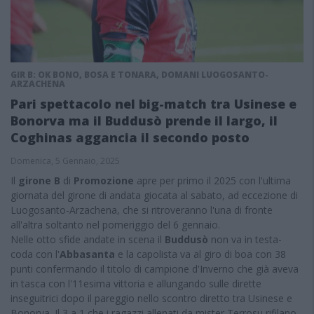
GIR B: OK BONO, BOSA E TONARA, DOMANI LUOGOSANTO-
ARZACHENA
Pari spettacolo nel big-match tra Usinese e
Bonorva ma il Buddusò prende il largo, il
Coghinas aggancia il secondo posto
Domenica, 5 Gennaio, 2025
Il
girone B
di
Promozione
apre per primo il 2025 con l'ultima
giornata del girone di andata giocata al sabato, ad eccezione di
Luogosanto-Arzachena, che si ritroveranno l'una di fronte
all'altra soltanto nel pomeriggio del 6 gennaio.
Nelle otto sfide andate in scena il
Buddusò
non va in testa-
coda con l'
Abbasanta
e la capolista va al giro di boa con 38
punti confermando il titolo di campione d'Inverno che già aveva
in tasca con l'11esima vittoria e allungando sulle dirette
inseguitrici dopo il pareggio nello scontro diretto tra Usinese e
Bonorva. Il 3 a 1 che i ragazzi allenati da mister Terrosu rifilano