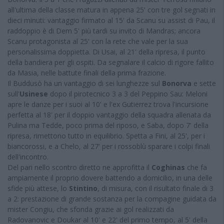
all'ultima della classe matura in appena 25' con tre gol segnati in
dieci minuti: vantaggio firmato al 15' da Scanu su assist di Pau, il
raddoppio è di Dem 5' più tardi su invito di Mandras; ancora
Scanu protagonista al 25' con la rete che vale per la sua
personalissima doppietta. Di Usai, al 21' della ripresa, il punto
della bandiera per gli ospiti. Da segnalare il calcio di rigore fallito
da Masia, nelle battute finali della prima frazione.
Il Buddusò ha un vantaggio di sei lunghezze sul
Bonorva
e sette
sull'
Usinese
dopo il pirotecnico 3 a 3 del Peppino Sau: Meloni
apre le danze per i suoi al 10' e l'ex Gutierrez trova l'incursione
perfetta al 18' per il doppio vantaggio della squadra allenata da
Pulina ma Tedde, poco prima del riposo, e Saba, dopo 7' della
ripresa, rimettono tutto in equilibrio. Spetta a Fini, al 25', per i
biancorossi, e a Chelo, al 27' per i rossoblù sparare i colpi finali
dell'incontro.
Del pari nello scontro diretto ne approfitta il
Coghinas
che fa
ampiamente il proprio dovere battendo a domicilio, in una delle
sfide più attese, lo
Stintino
, di misura, con il risultato finale di 3
a 2: prestazione di grande sostanza per la compagine guidata da
mister Congiu, che sfonda grazie ai gol realizzati da
Radovanovic e Doukar al 10' e 22' del primo tempo, al 5' della