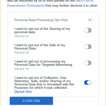
also be disclosed by us to third parties on the
IAB’s List of
Angiargia e Nenna
Downstream Participants
that may further disclose it to other
5 Ago 2026
third parties.
Il Coghinas ancora più forte con Sechi e
Personal Data Processing Opt Outs
Scanu, al Macomer arriva Bonfigli
5 Ago 2026
I want to opt-out of the Sharing of my
personal data.
Opted In
L'Atletico Cagliari di Saba prende Sanna,
Simoni e mantiene lo zoccolo duro
I want to opt-out of the Sale of my
4 Ago 2026
Personal Data.
Opted In
I want to opt-out of processing my
L'Antiochense prende Caddeo e Doneddu,
Personal Data for Targeted Advertising.
Arborea e Tharros ripartono dai tecnici
Opted In
Firinu e Frongia
2 Ago 2026
I want to opt-out of Collection, Use,
Retention, Sale, and/or Sharing of my
Personal Data that Is Unrelated with the
La matricola Macomer prende il portiere
Purposes for which it was collected.
Fadda, altro colpo Coghinas con Samuele
Opted Out
Pinna
2 Ago 2026
CONFIRM