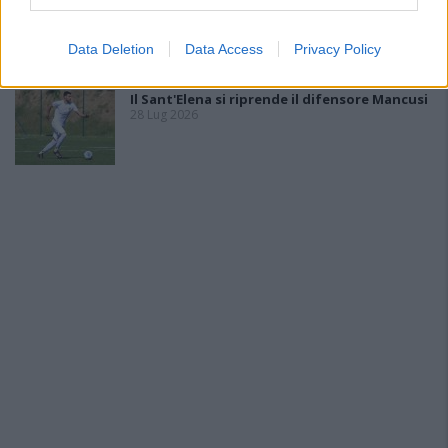
Nasce l'Arbus Guspini Costa Verde, Garau:
«Vogliamo rappresentare con orgoglio
l’intero territorio»
Data Deletion
Data Access
Privacy Policy
31 Lug 2026
Il Sant'Elena si riprende il difensore Mancusi
28 Lug 2026