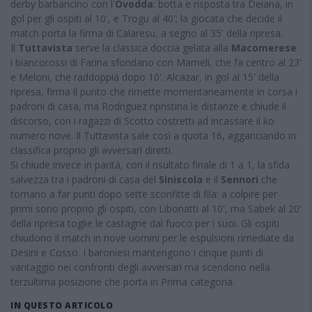
derby barbaricino con l'
Ovodda
: botta e risposta tra Deiana, in
gol per gli ospiti al 10', e Trogu al 40'; la giocata che decide il
match porta la firma di Calaresu, a segno al 35' della ripresa.
Il
Tuttavista
serve la classica doccia gelata alla
Macomerese
:
i biancorossi di Farina sfondano con Mameli, che fa centro al 23'
e Meloni, che raddoppia dopo 10'. Alcazar, in gol al 15' della
ripresa, firma il punto che rimette momentaneamente in corsa i
padroni di casa, ma Rodriguez ripristina le distanze e chiude il
discorso, con i ragazzi di Scotto costretti ad incassare il ko
numero nove. Il Tuttavista sale così a quota 16, agganciando in
classifica proprio gli avversari diretti.
Si chiude invece in parità, con il risultato finale di 1 a 1, la sfida
salvezza tra i padroni di casa del
Siniscola
e il
Sennori
che
tornano a far punti dopo sette sconfitte di fila: a colpire per
primi sono proprio gli ospiti, con Libonatti al 10', ma Sabek al 20'
della ripresa toglie le castagne dal fuoco per i suoi. Gli ospiti
chiudono il match in nove uomini per le espulsioni rimediate da
Desini e Cosso. I baroniesi mantengono i cinque punti di
vantaggio nei confronti degli avversari ma scendono nella
terzultima posizione che porta in Prima categoria.
IN QUESTO ARTICOLO