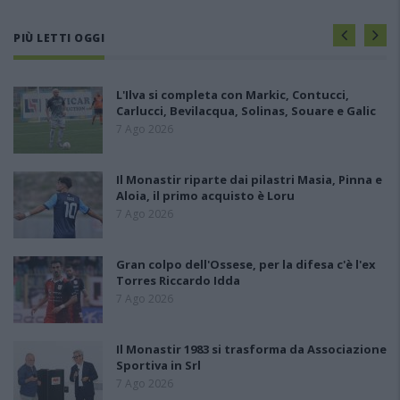
PIÙ LETTI OGGI
L'Ilva si completa con Markic, Contucci,
Carlucci, Bevilacqua, Solinas, Souare e Galic
7 Ago 2026
Il Monastir riparte dai pilastri Masia, Pinna e
Aloia, il primo acquisto è Loru
7 Ago 2026
Gran colpo dell'Ossese, per la difesa c'è l'ex
Torres Riccardo Idda
7 Ago 2026
Il Monastir 1983 si trasforma da Associazione
Sportiva in Srl
7 Ago 2026