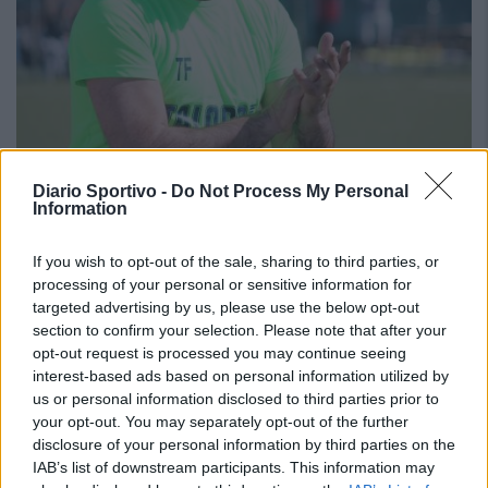
Diario Sportivo -
Do Not Process My Personal
Il Buddusò in mani sicure con Mario Fadda, il Monte
Information
Alma riparte da Ivano Falchi
5 Ago 2026
Con l'apertura dei tesseramenti dei calciatori a partire dall'1 luglio,
If you wish to opt-out of the sale, sharing to third parties, or
inizia ufficialmente la stagione 2026-27 e per le squadre di
processing of your personal or sensitive information for
Promozione girone B arrivano anche le chiusure delle trattative…
targeted advertising by us, please use the below opt-out
section to confirm your selection. Please note that after your
opt-out request is processed you may continue seeing
Coppa Italia: gli accoppiamenti dei 16esimi di
interest-based ads based on personal information utilized by
finale con i derby a Cagliari, Sassari e
Macomer
us or personal information disclosed to third parties prior to
5 Ago 2026
your opt-out. You may separately opt-out of the further
disclosure of your personal information by third parties on the
Colpo dell'Uta con Pisano e arriva anche
IAB’s list of downstream participants. This information may
Serra, tripletta Cus Cagliari con Piroddi,