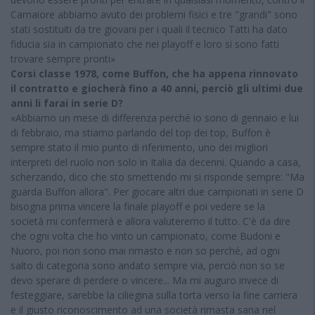
Camaiore abbiamo avuto dei problemi fisici e tre "grandi" sono
stati sostituiti da tre giovani per i quali il tecnico Tatti ha dato
fiducia sia in campionato che nei playoff e loro si sono fatti
trovare sempre pronti»
Corsi classe 1978, come Buffon, che ha appena rinnovato
il contratto e giocherà fino a 40 anni, perciò gli ultimi due
anni li farai in serie D?
«Abbiamo un mese di differenza perché io sono di gennaio e lui
di febbraio, ma stiamo parlando del top dei top, Buffon è
sempre stato il mio punto di riferimento, uno dei migliori
interpreti del ruolo non solo in Italia da decenni. Quando a casa,
scherzando, dico che sto smettendo mi si risponde sempre: "Ma
guarda Buffon allora". Per giocare altri due campionati in serie D
bisogna prima vincere la finale playoff e poi vedere se la
società mi confermerà e allora valuteremo il tutto. C'è da dire
che ogni volta che ho vinto un campionato, come Budoni e
Nuoro, poi non sono mai rimasto e non so perché, ad ogni
salto di categoria sono andato sempre via, perciò non so se
devo sperare di perdere o vincere... Ma mi auguro invece di
festeggiare, sarebbe la ciliegina sulla torta verso la fine carriera
e il giusto riconoscimento ad una società rimasta sana nel