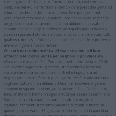
che il rigore dell'1-0 a nostro favore non c'era, così come la
punizione del 4-0. Per fortuna al campo c'era parecchia gente ed
è buona testimone della nostra prova. Se è per quello noi
potevamo recriminare a Camaiore, loro hanno vinto segnando
un gol di mano, meritavamo di più ma abbiamo incassato la
sconfitta senza piangerci addosso. Anzi quella gara ci ha dato
stimoli in più per il ritorno e aiutato a capire che c'era stato tolto
qualcosa, dopo 5' infatti doveva essere espulso il loro portiere e
avere un rigore a nostro favore»
Chi sarà determinante? La difesa che annulla il loro
attacco o le vostre punte per segnare il gol vincenti?
«Sarà determinante il San Teodoro, mettendoci dentro i 25-30
che lo compongono tra giocatori, staff tecnico e la stessa
società che ci sta lasciando tranquilli ed è impegnata ad
organizzare una trasferta in pochi giorni. Per fare una vittoria ci
vogliono tutti, noi non abbiamo Messi per risolvere la gara e,
sebbene in squadra ci siano giocatori come Sias, Del Soldato,
Ibba, anche loro hanno bisogno di tutti per essere determinanti.
Sarebbe diminutivo dare un nome, il calcio è un gioco di
squadra, altrimenti staremmo parlando di tennis o nuoto. In
queste gare servono i 18 giocatori in elenco, quelli in panchina
devono essere pronti per entrare in qualsiasi momento, contro il