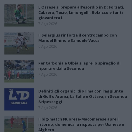
L'Ossese si prepara all'esordio in D: Forzati,
Cabrera, Tesio, Limongelli, Bolzicco e tanti
giovani tra i…
7 Ago 2026
Il Selargius rinforza il centrocampo con
Manuel Rinino e Samuele Vacca
6 Ago 2026
Per Carbonia e Olbia si apre lo spiraglio di
ripartire dalla Seconda
7 Ago 2026
Definiti gli organici di Prima con l'aggiunta
di Golfo Aranci, La Salle e Ottava, in Seconda
8 ripescaggi
7 Ago 2026
Il big-match Nuorese-Macomerese apre il
ritorno, domenica la risposta per Usinese e
Alghero