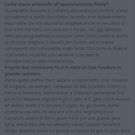
Come state arrivando all'appuntamento finale?
«La squadra sta bene e ci stiamo allenando con profitto, siamo
consapevoli di quello che stiamo facendo, è un appuntamento
importante che non possiamo sbagliare anche se nel calcio ci
può stare che tutto non vada per il meglio. Ad oggi abbiamo
fatto già una grandissima cosa per come siamo partiti e, anche
se ad inizio stagione ci davano per favoriti, noi eravamo
consapevoli che non sarebbe stato facile. Ora siamo in finale e
ci proviamo, la partita col Camaiore ci ha dato la
consapevolezza della nostra forza»
Proprio due settimane fa si è visto un San Teodoro in
grande spolvero
«Sono quelle partite che ti aiutano a capire tante cose. Durante
la stagione, ad esempio, venivamo da due sconfitte contro La
Palma e Valledoria, siamo andati a Ghilarza e perdevamo 3-0,
poi in 20' abbiamo segnato 4 gol e vinto 4-3, gare così ti aiutano
ad andare avanti e ti lasciano il segno. Se giochiamo siamo
un'ottima squadra, mi dispiace solo che negli articoli sul
Camaiore, invece di darci i giusti meriti per una grande gara
fatta, abbia letto che noi abbiamo rubato quando nel primo
tempo abbiamo avuto tre grosse occasioni da gol, ho pure letto