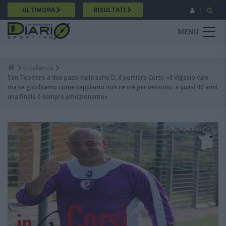
Salta
ULTIMORA
RISULTATI
al
contenuto
MENU
principale
Eccellenza
Breadcrumb
San Teodoro a due passi dalla serie D, il portiere Corsi: «Il Vigasio vale
ma se giochiamo come sappiamo non ce n'è per nessuno, a quasi 40 anni
una finale è sempre emozionante»