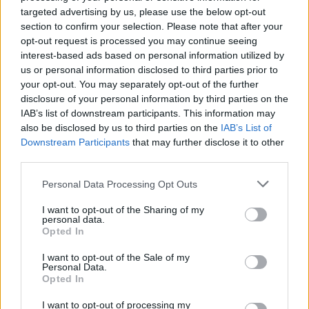
targeted advertising by us, please use the below opt-out
Su mercau sighit a regalai ispantus: est mellus
section to confirm your selection. Please note that after your
scumiti apitzus de is giòvunus o is giogadoris de
opt-out request is processed you may continue seeing
esperièntzia funt sèmpiri sa cosa mellus po
interest-based ads based on personal information utilized by
cuncodrai sa rosa?
us or personal information disclosed to third parties prior to
6 Ago 2026
E duncas, a cantu parrit, de su chi ndi potzu cumprendi (e megu a
your opt-out. You may separately opt-out of the further
brullai, est bastanti craru, berus?), seus arribbaus, nci dda eus fata,
disclosure of your personal information by third parties on the
po ddu narai diaici puru, a nci lompi, a nci spundi (po…
IAB’s list of downstream participants. This information may
also be disclosed by us to third parties on the
IAB’s List of
Downstream Participants
that may further disclose it to other
third parties.
Personal Data Processing Opt Outs
I want to opt-out of the Sharing of my
personal data.
Opted In
I want to opt-out of the Sale of my
Personal Data.
Opted In
I want to opt-out of processing my