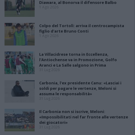
Diawara, al Bonorva il difensore Balbo
1 Ago 2026
Colpo del Tortolì: arriva il centrocampista
figlio d'arte Bruno Conti
1 Ago 2026
La Villacidrese torna in Eccellenza,
l'Antiochense va in Promozione, Golfo
Aranci e La Salle salgono in Prima
31 Lug 2026
Carbonia, l'ex presidente Canu: «Lasciai i
soldi per pagare le vertenze, Meloni si
assuma le responsabilità»
31 Lug 2026
Il Carbonia non si iscrive, Meloni:
«Impossibilitati nel far fronte alle vertenze
dei giocatori»
31 Lug 2026