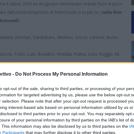
 ma il classe 2003 ex Arzignano Valchiampo manda fuori di poco
are dall'uscita tempestiva di Petricciuolo a tu per tu. (
nella foto
Antonelli
)
rcadante; Brentan, Zambataro, Mastinu, Zecca, Carboni; Bonin,
beccia, Tesio, Luiu, Bouabre, Piredda, Pulina, Loru, Ruggiu. All.
ani; Lattanzio, Masala, Giorico, Carboni, Nunziatini; Lunghi; Fois
rtivo -
Do Not Process My Personal Information
Tuseddu), Cabeccia (Minnelli), Tesio (Asproni), Caferri, Bouabre
to opt-out of the sale, sharing to third parties, or processing of your per
formation for targeted advertising by us, please use the below opt-out s
Fini). All. Michele Fini
r selection. Please note that after your opt-out request is processed y
 e Cristian Puddu di Ozieri
eing interest-based ads based on personal information utilized by us or
disclosed to third parties prior to your opt-out. You may separately opt-
losure of your personal information by third parties on the IAB’s list of
. This information may also be disclosed by us to third parties on the
IA
Participants
that may further disclose it to other third parties.