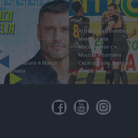
Al Bonorva il bomber
Meloni, nella
Olbia, ecco
Macomerese c'è
l'ufficialità:
Moussa e tornano
l'allenatore è Marco
Cataruozzolo, Foddai
Amelia
e Vidili