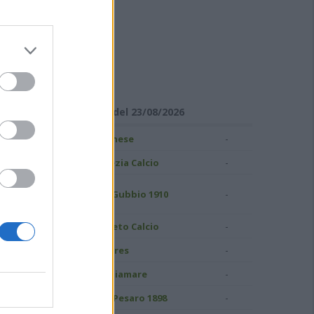
ISULTATI DI SERIE C
Girone B - Giornata 1 del 23/08/2026
-
ampobasso
Pianese
-
S Grosseto 1912
Spezia Calcio
uidonia Montecelio
-
AS Gubbio 1910
937
-
atina Calcio
Pineto Calcio
-
ivorno
Torres
-
.C. Perugia
Ostiamare
-
elfino Pescara 1936
Vis Pesaro 1898