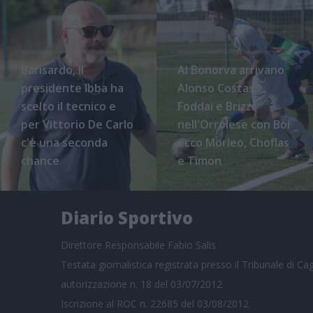
Barisardo, il
Al Bonorva arrivano
presidente Ibba ha
Alonso Costas,
scelto il tecnico e
Foddai e Brizzi,
per Vittorio De Carlo
nell'Orrolese con Boi
c'è una seconda
ecco Morleo, Choflas
chance
e Timon
Diario Sportivo
Direttore Responsabile Fabio Salis
Testata giornalistica registrata presso il Tribunale di Cagl
autorizzazione n. 18 del 03/07/2012
Iscrizione al ROC n. 22685 del 03/08/2012