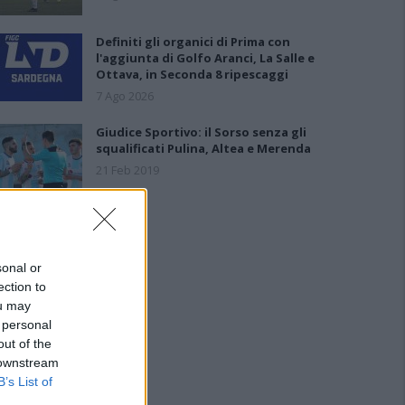
Definiti gli organici di Prima con
l'aggiunta di Golfo Aranci, La Salle e
Ottava, in Seconda 8 ripescaggi
7 Ago 2026
Giudice Sportivo: il Sorso senza gli
squalificati Pulina, Altea e Merenda
21 Feb 2019
sonal or
ection to
ou may
 personal
out of the
 downstream
B’s List of