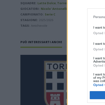
SQUADRE:
Latte Dolce
,
Torres
GIOCATORI:
Nicolo' Antonelli
CAMPIONATO:
Serie C
Persona
STAGIONE:
2025/2026
TAGS:
Amichevole
I want t
Opted 
PUÒ INTERESSARTI ANCHE
I want t
Opted 
I want 
Advertis
Opted 
I want t
of my P
was col
Opted 