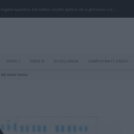
 regalai ispantus: est mellus scumiti apitzus de is giòvunus o is…
SERIE C
SERIE D
ECCELLENZA
CAMPIONATI SARDI
 del Vanni Sanna