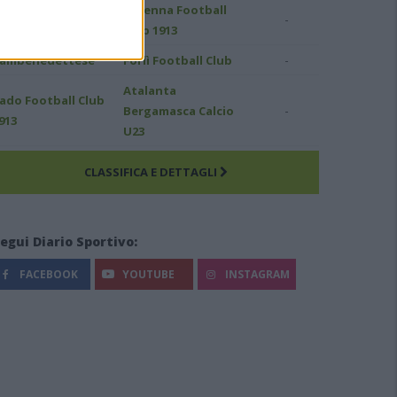
Ravenna Football
-
.C. Reggiana 1919
Club 1913
-
ambenedettese
Forlì Football Club
Atalanta
ado Football Club
-
Bergamasca Calcio
913
U23
CLASSIFICA E DETTAGLI
egui Diario Sportivo:
FACEBOOK
YOUTUBE
INSTAGRAM