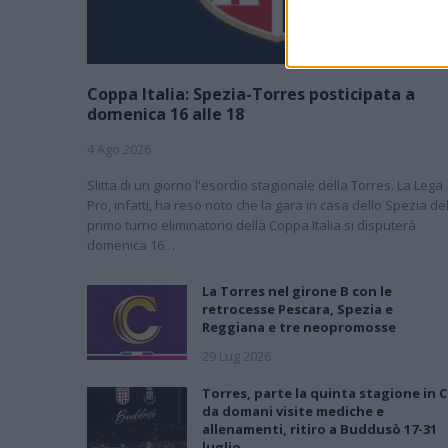
Coppa Italia: Spezia-Torres posticipata a
domenica 16 alle 18
4 Ago 2026
Slitta di un giorno l'esordio stagionale della Torres. La Lega
Pro, infatti, ha reso noto che la gara in casa dello Spezia de
primo turno eliminatorio della Coppa Italia si disputerà
domenica 16…
La Torres nel girone B con le
retrocesse Pescara, Spezia e
Reggiana e tre neopromosse
29 Lug 2026
Torres, parte la quinta stagione in C
da domani visite mediche e
allenamenti, ritiro a Buddusò 17-31
luglio