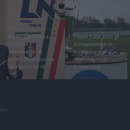
Ripescate Tonara,
Coppa Italia: ecco gli
Atl Bono e
accoppiamenti in
Castelsardo, in
Eccellenza e gli
Promozione restano
abbinamenti in
due gironi da 18
Promozione
iari,