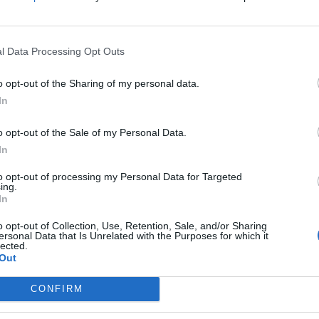
l Data Processing Opt Outs
R
o opt-out of the Sharing of my personal data.
In
o opt-out of the Sale of my Personal Data.
C
In
U
to opt-out of processing my Personal Data for Targeted
ing.
G
In
1
o opt-out of Collection, Use, Retention, Sale, and/or Sharing
L
ersonal Data that Is Unrelated with the Purposes for which it
lected.
L
Out
A
CONFIRM
D