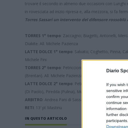
trovare il secondo in almeno due occasioni con Lunghi
in rovesciata ad inizio ripresa e, alla mezzora, si fa ferm
Torres Sassari un intervento del difensore rossoblù 
TORRES 1° tempo
: Zaccagno; Biagetti, Antonelli, Me
Diakite. All. Michele Pazienza
LATTE DOLCE 1° tempo
: Salvato; Coghetto, Pinna, Ca
Michele Fini
TORRES 2° tempo
: Petriccione; Idda, Stivanello, Fabri
Diario Spo
(Brentan). All. Michele Pazienza
LATTE DOLCE 2° tempo
: Petricciuolo; Aiello, Pinna (
If you wish 
sensitive in
(Di Paolo), Piredda (Pulina), Muscas, Loru (Fiori), Ruggiu (
confirm you
ARBITRO
: Andrea Pani di Sassari. Assistenti: Pietro Fae
continue se
RETI
: 13′ pt Mastinu
information 
further disc
IN QUESTO ARTICOLO
participants
Downstream 