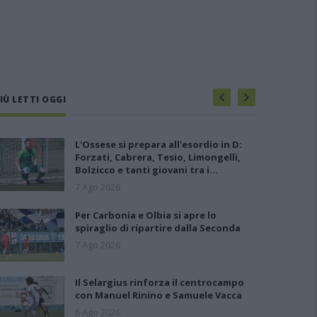
IÙ LETTI OGGI
L'Ossese si prepara all'esordio in D:
Forzati, Cabrera, Tesio, Limongelli,
Bolzicco e tanti giovani tra i…
7 Ago 2026
Per Carbonia e Olbia si apre lo
spiraglio di ripartire dalla Seconda
7 Ago 2026
Il Selargius rinforza il centrocampo
con Manuel Rinino e Samuele Vacca
6 Ago 2026