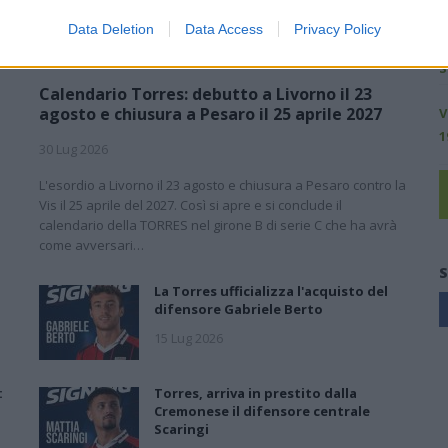
A
Data Deletion
Data Access
Privacy Policy
S
Calendario Torres: debutto a Livorno il 23
agosto e chiusura a Pesaro il 25 aprile 2027
V
1
30 Lug 2026
L'esordio a Livorno il 23 agosto e chiusura a Pesaro contro la
l
Vis il 25 aprile del 2027. Così si apre e si conclude il
calendario della TORRES nel girone B di serie C che ha avrà
come avversari…
S
La Torres ufficializza l'acquisto del
difensore Gabriele Berto
15 Lug 2026
:
Torres, arriva in prestito dalla
Cremonese il difensore centrale
Scaringi