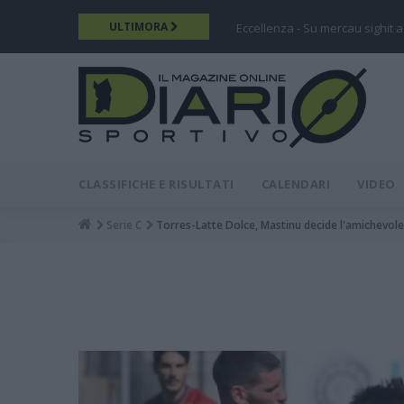
Salta
ULTIMORA
Eccellenza - Su mercau sighit a
al
contenuto
principale
DIARIO
MAIN
CLASSIFICHE E RISULTATI
CALENDARI
VIDEO
MENU
Serie C
Torres-Latte Dolce, Mastinu decide l'amichevole
Breadcrumb