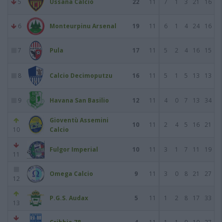
5
Ussana Calcio
22
11
7
1
3
21
16
6
Monteurpinu Arsenal
19
11
6
1
4
24
16
7
Pula
17
11
5
2
4
16
15
8
Calcio Decimoputzu
16
11
5
1
5
13
13
9
Havana San Basilio
12
11
4
0
7
13
34
Gioventù Assemini
10
11
2
4
5
16
21
10
Calcio
Fulgor Imperial
10
11
3
1
7
11
19
11
Omega Calcio
9
11
3
0
8
21
27
12
P.G.S. Audax
5
11
1
2
8
17
33
13