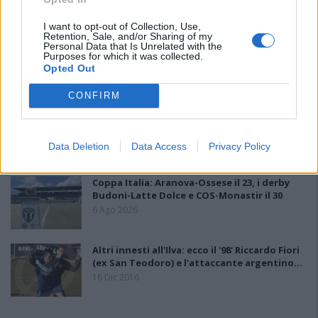
giovani tra i…
7 Ago 2026
I want to opt-out of Collection, Use,
Retention, Sale, and/or Sharing of my
Personal Data that Is Unrelated with the
Il Selargius rinforza il centrocampo con
Purposes for which it was collected.
Manuel Rinino e Samuele Vacca
Opted Out
6 Ago 2026
CONFIRM
Le 5 sarde ancora nel girone G con 8 squadre
laziali, 4 campane e la novità dei molisani del
Venafro
Data Deletion
Data Access
Privacy Policy
6 Ago 2026
Coppa Italia: Aranova-Ossese il 23, i derby
Budoni-Latte Dolce e COS-Monastir il 30
6 Ago 2026
Altri innesti all'Ilva: ecco il '98' Riccardo Fiori
(ex San Teodoro) e l'attaccante argentino…
16 Dic 2016