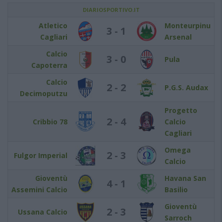
DIARIOSPORTIVO.IT
Atletico
Monteurpinu
3 - 1
Cagliari
Arsenal
Calcio
3 - 0
Pula
Capoterra
Calcio
2 - 2
P.G.S. Audax
Decimoputzu
Progetto
2 - 4
Cribbio 78
Calcio
Cagliari
Omega
2 - 3
Fulgor Imperial
Calcio
Gioventù
Havana San
4 - 1
Assemini Calcio
Basilio
Gioventù
2 - 3
Ussana Calcio
Sarroch