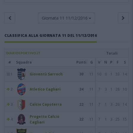
Giornata 11
11/12/2016
CLASSIFICA ALLA GIORNATA 11 DEL 11/12/2016
DIARIOSPORTIVO.IT
Totali
#
Squadra
Punti
G
V
N
P
F
S
1
Gioventù Sarroch
30
11
10
0
1
33
14
2
Atletico Cagliari
24
11
7
3
1
28
10
3
Calcio Capoterra
22
11
7
1
3
26
14
Progetto Calcio
4
22
11
7
1
3
25
15
Cagliari