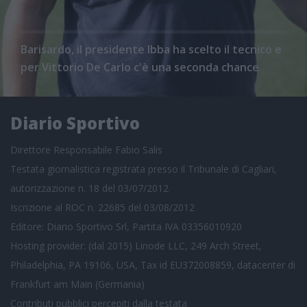
Barisardo, il presidente Ibba ha scelto il tecnico e
per Vittorio De Carlo c'è una seconda chance
Diario Sportivo
Direttore Responsabile Fabio Salis
Testata giornalistica registrata presso il Tribunale di Cagliari,
autorizzazione n. 18 del 03/07/2012
Iscrizione al ROC n. 22685 del 03/08/2012
Editore: Diario Sportivo Srl, Partita IVA 03356010920
Hosting provider: (dal 2015) Linode LLC, 249 Arch Street,
Philadelphia, PA 19106, USA, Tax id EU372008859, datacenter di
Frankfurt am Main (Germania)
Contributi pubblici
percepiti dalla testata