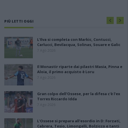
PIÙ LETTI OGGI
L'Ilva si completa con Markic, Contucci,
Carlucci, Bevilacqua, Solinas, Souare e Galic
7 Ago 2026
Il Monastir riparte dai pilastri Masia, Pinna e
Aloia, il primo acquisto è Loru
7 Ago 2026
Gran colpo dell'Ossese, per la difesa c'è l'ex
Torres Riccardo Idda
7 Ago 2026
L'Ossese si prepara all'esordio in D: Forzati,
Cabrera, Tesio, Limongelli, Bolzicco e tanti