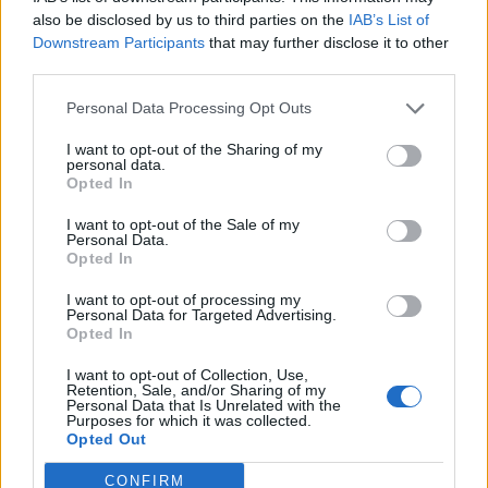
is de s'Ilva de Sa Maddalena sighint a bisai
also be disclosed by us to third parties on the
IAB’s List of
s'artziada in Sèrie D
4 Giu 2026
Downstream Participants
that may further disclose it to other
third parties.
Finale playoff: il Golfo Aranci colpisce e
affonda il La Salle con Mulas e Ruzzittu
Personal Data Processing Opt Outs
1 Giu 2026
I want to opt-out of the Sharing of my
personal data.
Opted In
Il La Salle cerca l'impresa, Casu: «Golfo Aranci
fuori categoria ma lo affronteremo col
coltello tra i denti»
I want to opt-out of the Sale of my
Personal Data.
28 Mag 2026
Opted In
Per il Golfo Aranci l'ultima fatica, Bagatti:
I want to opt-out of processing my
«Siamo un po' stanchi ma col La Salle diremo
Personal Data for Targeted Advertising.
la nostra»
Opted In
28 Mag 2026
I want to opt-out of Collection, Use,
Retention, Sale, and/or Sharing of my
Seconda Categoria, Play-Off: La Salle
Personal Data that Is Unrelated with the
spietato contro la Monreale: decide Pandori;
Purposes for which it was collected.
il Golfo Aranci cala il poker ai danni
Opted Out
dell'Ottava e ora si prepara per il match
decisivo
CONFIRM
25 Mag 2026