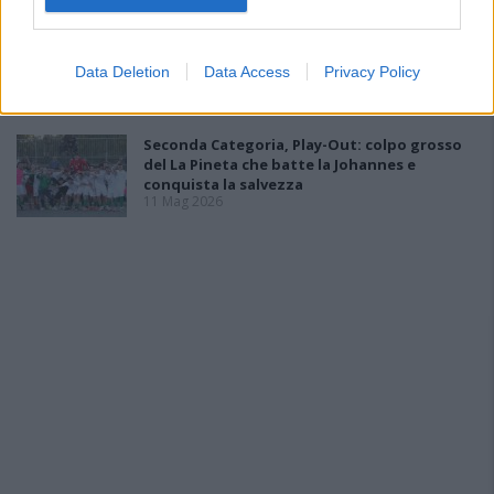
Seconda Categoria, Play-off: tutto liscio
come l'olio per il La Salle che stende la
Data Deletion
Data Access
Privacy Policy
Monreale con due reti
18 Mag 2026
Seconda Categoria, Play-Out: colpo grosso
del La Pineta che batte la Johannes e
conquista la salvezza
11 Mag 2026