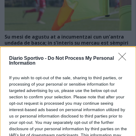
Su mesi de agustu at a incumentzai cun un'antra
undada de basca; in s'interis su mercau est sèmpiri
obertu e is giogadoris sighint a si spassiai me is
torneus stadialis
Diario Sportivo -
Do Not Process My Personal
30 Lug 2026
Information
E duncas, nci seus po custa cida puru, chi est sa nova de importu
prus mannu de totus is atras (e megu a brullai, si cumprendit beni,
deu creu), ma a sa fini, seu incumintzendi a pentzai ca in custa…
If you wish to opt-out of the sale, sharing to third parties, or
processing of your personal or sensitive information for
targeted advertising by us, please use the below opt-out
Promosse in Seconda le prime 5 dei playoff di
section to confirm your selection. Please note that after your
Terza categoria
18 Giu 2026
opt-out request is processed you may continue seeing
interest-based ads based on personal information utilized by
us or personal information disclosed to third parties prior to
Is ùrtimas partidas de sa stagioni: is de
your opt-out. You may separately opt-out of the further
s'Antiochense bincint contras a is de su
disclosure of your personal information by third parties on the
Fonne; festa manna po is de su Golfu Aranci;
IAB’s list of downstream participants. This information may