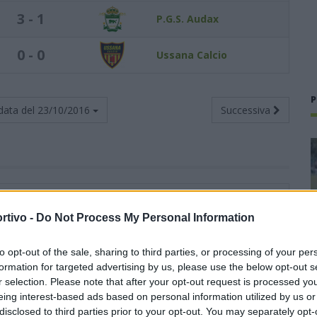
3 - 1
P.G.S. Audax
0 - 0
Ussana Calcio
P
data del
23/10/2016
Successiva
Totali
Casa
Trasferta
rtivo -
Do Not Process My Personal Information
ti
G
V
N
P
F
S
V
N
P
F
S
V
N
P
F
S
2
4
4
0
0
17
5
2
0
0
11
2
2
0
0
6
3
to opt-out of the sale, sharing to third parties, or processing of your per
formation for targeted advertising by us, please use the below opt-out s
r selection. Please note that after your opt-out request is processed y
0
4
3
1
0
7
3
2
0
0
4
1
1
1
0
3
2
eing interest-based ads based on personal information utilized by us or
disclosed to third parties prior to your opt-out. You may separately opt-