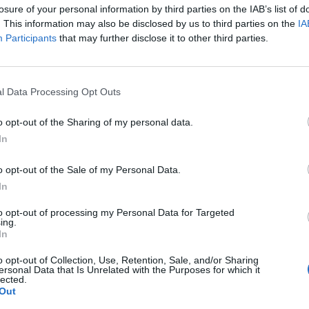
4
2
1
1
10
6
1
1
0
5
3
1
0
1
5
3
losure of your personal information by third parties on the IAB’s list of
. This information may also be disclosed by us to third parties on the
IA
Participants
that may further disclose it to other third parties.
4
2
1
1
9
5
1
0
1
4
3
1
1
0
5
2
4
2
1
1
9
6
1
1
1
5
6
1
0
0
4
0
l Data Processing Opt Outs
4
2
1
1
6
5
2
0
0
4
1
0
1
1
2
4
o opt-out of the Sharing of my personal data.
In
4
2
0
2
11
7
2
0
0
9
2
0
0
2
2
5
o opt-out of the Sale of my Personal Data.
4
2
0
2
6
7
1
0
0
3
2
1
0
2
3
5
In
to opt-out of processing my Personal Data for Targeted
4
1
1
2
2
2
1
0
1
2
1
0
1
1
0
1
ing.
In
4
1
0
3
8
10
1
0
1
6
3
0
0
2
2
7
o opt-out of Collection, Use, Retention, Sale, and/or Sharing
ersonal Data that Is Unrelated with the Purposes for which it
lected.
4
0
3
1
5
9
0
2
0
1
1
0
1
1
4
8
Out