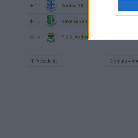
12
Cribbio 78
3
13
Havana San Basilio
3
14
P.G.S. Audax
1
Precedente
Giornata 4
An