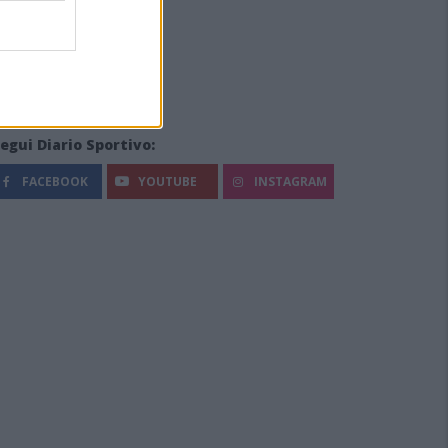
egui Diario Sportivo:
FACEBOOK
YOUTUBE
INSTAGRAM