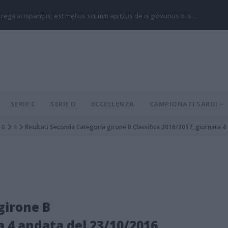
 regalai ispantus: est mellus scumiti apitzus de is giòvunus o is…
SERIE C
SERIE D
ECCELLENZA
CAMPIONATI SARDI
B
4
Risultati Seconda Categoria girone B Classifica 2016/2017, giornata 
girone B
a 4 andata del 23/10/2016