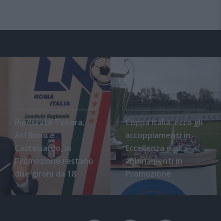
Ripescate Tonara,
Coppa Italia: ecco gli
Atl Bono e
accoppiamenti in
Castelsardo, in
Eccellenza e gli
Promozione restano
abbinamenti in
due gironi da 18
Promozione