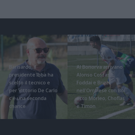
Barisardo, il
Al Bonorva arrivano
presidente Ibba ha
Alonso Costas,
scelto il tecnico e
Foddai e Brizzi,
per Vittorio De Carlo
nell'Orrolese con Boi
c'è una seconda
ecco Morleo, Choflas
chance
e Timon