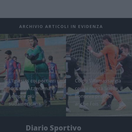
ARCHIVIO ARTICOLI IN EVIDENZA
L'Iglesias coi portieri
Colpo Villamassargia
Idrissi e Atzeni ma è
con la punta Suella, il
sempre più
Bonorva prende
sudamericana
anche Fois
Diario Sportivo