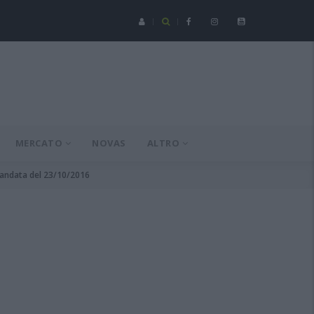
Serie C - Coppa Italia: Spezia-Torres posticipata a domenica 16 a
MERCATO
NOVAS
ALTRO
4 andata del 23/10/2016