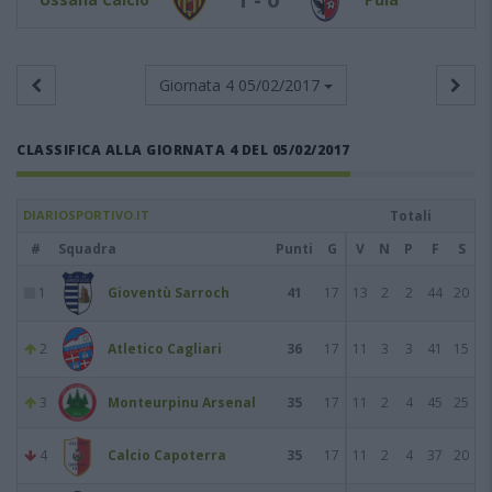
Giornata 4
05/02/2017
CLASSIFICA ALLA GIORNATA 4 DEL 05/02/2017
DIARIOSPORTIVO.IT
Totali
#
Squadra
Punti
G
V
N
P
F
S
1
Gioventù Sarroch
41
17
13
2
2
44
20
2
Atletico Cagliari
36
17
11
3
3
41
15
3
Monteurpinu Arsenal
35
17
11
2
4
45
25
4
Calcio Capoterra
35
17
11
2
4
37
20