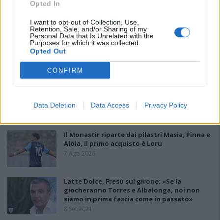
Carlucci, Bevilacqua, Solinas, Souare e Galic
Opted In
7 Ago 2026
I want to opt-out of Collection, Use,
Retention, Sale, and/or Sharing of my
Personal Data that Is Unrelated with the
Gran colpo dell'Ossese, per la difesa c'è l'ex
Purposes for which it was collected.
Torres Riccardo Idda
Opted Out
7 Ago 2026
CONFIRM
L'Ossese si prepara all'esordio in D: Forzati,
Cabrera, Tesio, Limongelli, Bolzicco e tanti
Data Deletion
giovani tra i…
Data Access
Privacy Policy
7 Ago 2026
Il Monastir riparte dai pilastri Masia, Pinna e
Aloia, il primo acquisto è Loru
7 Ago 2026
Latte Dolce, Fresu sul girone: «Se la
giocheranno Torres e Albalonga, noi non
siamo in prima fascia come in passato»
8 Set 2021