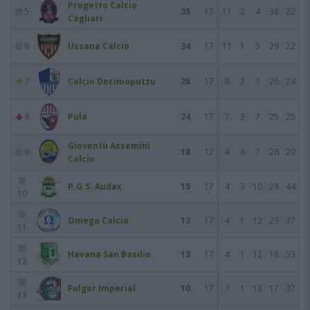
Progetto Calcio
5
35
17
11
2
4
38
22
Cagliari
6
Ussana Calcio
34
17
11
1
5
29
22
7
Calcio Decimoputzu
26
17
8
2
7
26
24
8
Pula
24
17
7
3
7
25
25
Gioventù Assemini
9
18
17
4
6
7
26
29
Calcio
P.G.S. Audax
15
17
4
3
10
28
44
10
Omega Calcio
13
17
4
1
12
29
37
11
Havana San Basilio
13
17
4
1
12
18
53
12
Fulgor Imperial
10
17
3
1
13
17
37
13