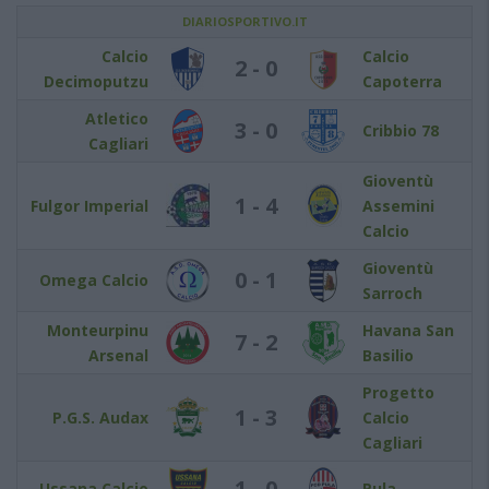
DIARIOSPORTIVO.IT
Calcio
Calcio
2 - 0
Decimoputzu
Capoterra
Atletico
3 - 0
Cribbio 78
Cagliari
Gioventù
1 - 4
Fulgor Imperial
Assemini
Calcio
Gioventù
0 - 1
Omega Calcio
Sarroch
Monteurpinu
Havana San
7 - 2
Arsenal
Basilio
Progetto
1 - 3
P.G.S. Audax
Calcio
Cagliari
1 - 0
Ussana Calcio
Pula