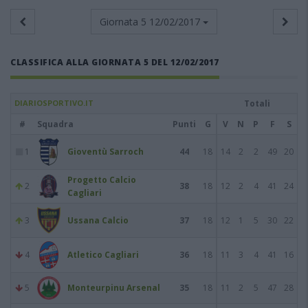
Giornata 5
12/02/2017
CLASSIFICA ALLA GIORNATA 5 DEL 12/02/2017
DIARIOSPORTIVO.IT
Totali
#
Squadra
Punti
G
V
N
P
F
S
1
Gioventù Sarroch
44
18
14
2
2
49
20
Progetto Calcio
2
38
18
12
2
4
41
24
Cagliari
3
Ussana Calcio
37
18
12
1
5
30
22
4
Atletico Cagliari
36
18
11
3
4
41
16
5
Monteurpinu Arsenal
35
18
11
2
5
47
28