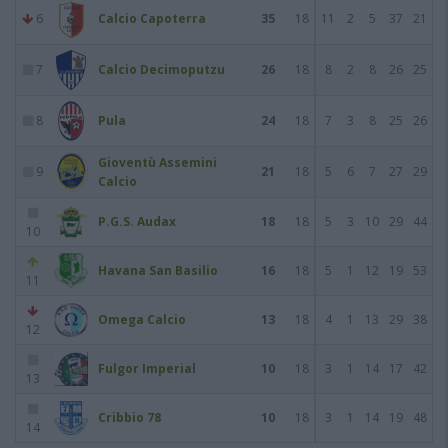
6
Calcio Capoterra
35
18
11
2
5
37
21
7
Calcio Decimoputzu
26
18
8
2
8
26
25
8
Pula
24
18
7
3
8
25
26
Gioventù Assemini
9
21
18
5
6
7
27
29
Calcio
P.G.S. Audax
18
18
5
3
10
29
44
10
Havana San Basilio
16
18
5
1
12
19
53
11
Omega Calcio
13
18
4
1
13
29
38
12
Fulgor Imperial
10
18
3
1
14
17
42
13
Cribbio 78
10
18
3
1
14
19
48
14