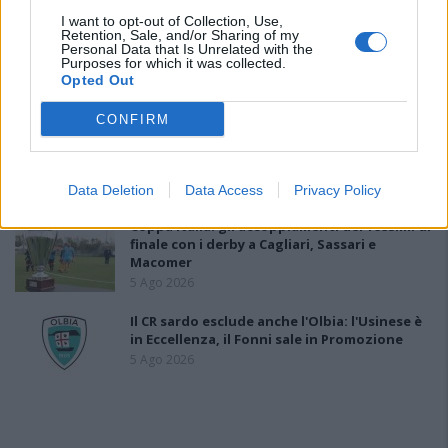
I want to opt-out of Collection, Use,
Retention, Sale, and/or Sharing of my
Anche il Fasano out e le ammissioni salgono
Personal Data that Is Unrelated with the
a sei, l'Ilva è la prima società tra le non
Purposes for which it was collected.
ripescate
Opted Out
5 Ago 2026
CONFIRM
Coppa Italia: gli accoppiamenti degli ottavi
di finale con i derby di Gallura, Barbagia e
Ogliastra
5 Ago 2026
Data Deletion
Data Access
Privacy Policy
Coppa Italia: gli accoppiamenti dei 16esimi di
finale con i derby a Cagliari, Sassari e
Macomer
5 Ago 2026
Il CR sardo esclude anche l'Olbia: l'Usinese è
in Eccellenza, il Fonni sale in Promozione
5 Ago 2026