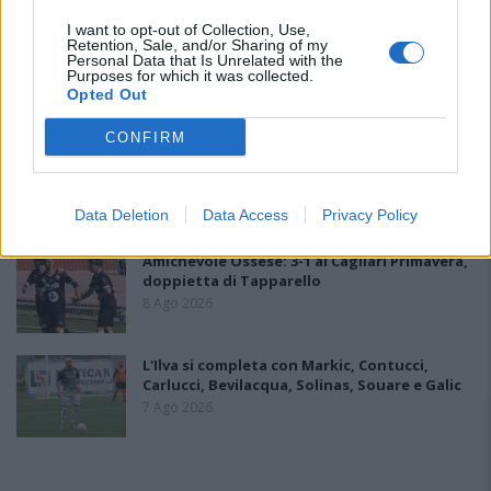
9 Ago 2026
I want to opt-out of Collection, Use,
Retention, Sale, and/or Sharing of my
L'Accademia Sulcitana prende il mediano
Personal Data that Is Unrelated with the
Puddu, allo Jerzu l'attaccante Bebo Atzori
Purposes for which it was collected.
Opted Out
10 Ago 2026
CONFIRM
Il Monte Alma rinforza l'attacco con Palmas
e Bonivardi, nel Macomer l'estro di Di Angelo
9 Ago 2026
Data Deletion
Data Access
Privacy Policy
Amichevole Ossese: 3-1 al Cagliari Primavera,
doppietta di Tapparello
8 Ago 2026
L'Ilva si completa con Markic, Contucci,
Carlucci, Bevilacqua, Solinas, Souare e Galic
7 Ago 2026