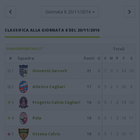
Giornata 8
20/11/2016
CLASSIFICA ALLA GIORNATA 8 DEL 20/11/2016
DIARIOSPORTIVO.IT
Totali
#
Squadra
Punti
G
V
N
P
F
S
1
Gioventù Sarroch
21
8
7
0
1
24
10
2
Atletico Cagliari
17
8
5
2
1
20
8
3
Progetto Calcio Cagliari
16
8
5
1
2
19
10
4
Pula
16
8
5
1
2
16
11
5
Ussana Calcio
16
8
5
1
2
15
11