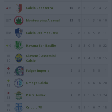
6
Calcio Capoterra
16
8
5
1
2
14
12
7
Monteurpinu Arsenal
13
8
4
1
3
16
10
8
Calcio Decimoputzu
9
8
3
0
5
8
11
9
Havana San Basilio
9
8
3
0
5
10
22
Gioventù Assemini
7
8
1
4
3
10
15
10
Calcio
Fulgor Imperial
7
8
2
1
5
5
11
11
Omega Calcio
6
8
2
0
6
16
20
12
P.G.S. Audax
4
8
1
1
6
13
24
13
Cribbio 78
4
8
1
1
6
7
18
14