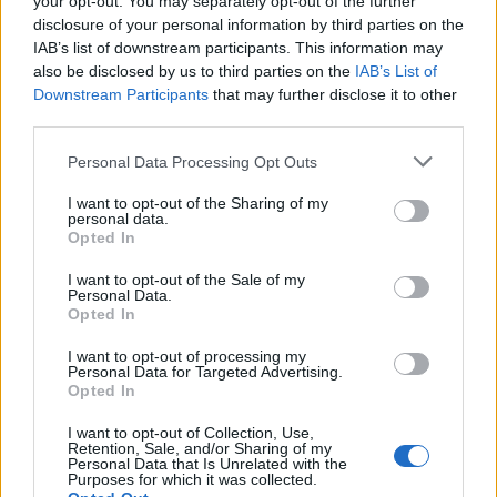
your opt-out. You may separately opt-out of the further
disclosure of your personal information by third parties on the
IAB’s list of downstream participants. This information may
also be disclosed by us to third parties on the
IAB’s List of
Downstream Participants
that may further disclose it to other
third parties.
Personal Data Processing Opt Outs
PIÙ LETTI OGGI
I want to opt-out of the Sharing of my
personal data.
Opted In
La COS approda a Barisardo tra conferme,
nuovi volti e mister Loi a fare da filo
I want to opt-out of the Sale of my
Personal Data.
conduttore
Opted In
9 Ago 2026
I want to opt-out of processing my
L'Accademia Sulcitana prende il mediano
Personal Data for Targeted Advertising.
Puddu, allo Jerzu l'attaccante Bebo Atzori
Opted In
10 Ago 2026
I want to opt-out of Collection, Use,
Retention, Sale, and/or Sharing of my
Personal Data that Is Unrelated with the
Il Monte Alma rinforza l'attacco con Palmas
Purposes for which it was collected.
e Bonivardi, nel Macomer l'estro di Di Angelo