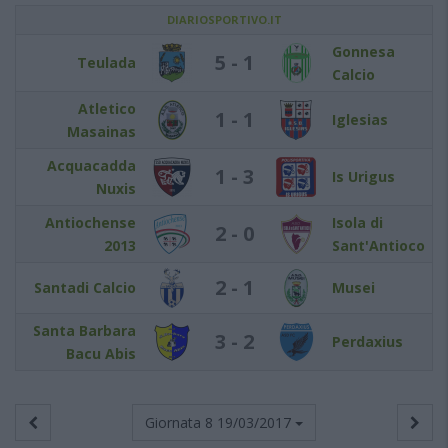
DIARIOSPORTIVO.IT
Gonnesa
5 - 1
Teulada
Calcio
Atletico
1 - 1
Iglesias
Masainas
Acquacadda
1 - 3
Is Urigus
Nuxis
Antiochense
Isola di
2 - 0
2013
Sant'Antioco
2 - 1
Santadi Calcio
Musei
Santa Barbara
3 - 2
Perdaxius
Bacu Abis
Giornata 8
19/03/2017