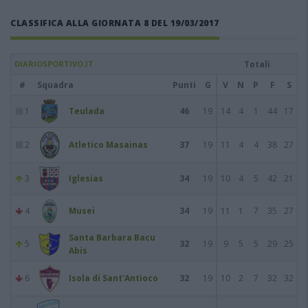
CLASSIFICA ALLA GIORNATA 8 DEL 19/03/2017
DIARIOSPORTIVO.IT
Totali
#
Squadra
Punti
G
V
N
P
F
S
1
Teulada
46
19
14
4
1
44
17
2
Atletico Masainas
37
19
11
4
4
38
27
3
Iglesias
34
19
10
4
5
42
21
4
Musei
34
19
11
1
7
35
27
Santa Barbara Bacu
5
32
19
9
5
5
29
25
Abis
6
Isola di Sant'Antioco
32
19
10
2
7
32
32