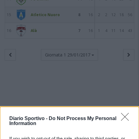
15
Atletico Nuoro
8
16
2
2
12
18
56
16
Alà
7
16
1
4
11
14
43
Giornata 1
29/01/2017
Diario Sportivo -
Do Not Process My Personal
Information
If you wish to opt-out of the sale, sharing to third parties, or