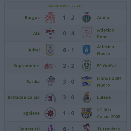
DIARIOSPORTIVO.IT
1 - 2
Burgos
Anela
Atletico
0 - 4
Alà
Bono
Atletico
6 - 1
Bultei
Nuoro
2 - 2
Supramonte
FC Onifai
Ichnos 2004
3 - 0
Bardia
Nuoro
3 - 0
Bottidda Calcio
Lulese
ST Bitti
1 - 0
Irgolese
Calcio 2008
6 - 1
Benetutti
Tuttavista