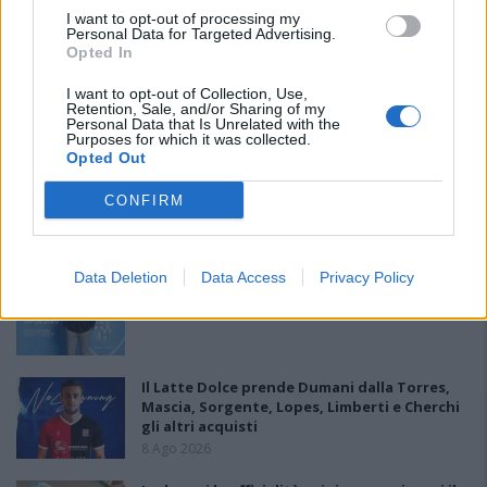
PIÙ LETTI OGGI
I want to opt-out of processing my
Personal Data for Targeted Advertising.
Opted In
Il Monte Alma rinforza l'attacco con Palmas
I want to opt-out of Collection, Use,
e Bonivardi, nel Macomer l'estro di Di Angelo
Retention, Sale, and/or Sharing of my
9 Ago 2026
Personal Data that Is Unrelated with the
Purposes for which it was collected.
Opted Out
La COS approda a Barisardo tra conferme,
nuovi volti e mister Loi a fare da filo
CONFIRM
conduttore
9 Ago 2026
Data Deletion
Data Access
Privacy Policy
Latte Dolce, Andrea Grigoras è il nuovo ds
29 Lug 2026
Il Latte Dolce prende Dumani dalla Torres,
Mascia, Sorgente, Lopes, Limberti e Cherchi
gli altri acquisti
8 Ago 2026