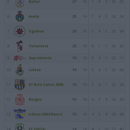
5
Bultei
27
16
7
6
3
35
25
6
Anela
25
16
7
4
5
26
24
7
Irgolese
25
16
7
4
5
35
34
8
Tuttavista
25
16
8
1
7
32
32
9
Supramonte
19
16
5
4
7
22
17
10
Lulese
19
16
5
4
7
32
28
11
ST Bitti Calcio 2008
19
16
5
4
7
22
26
12
Burgos
15
16
4
3
9
24
30
13
Ichnos 2004 Nuoro
15
16
4
3
9
26
40
14
FC Onifai
14
16
4
2
10
23
45