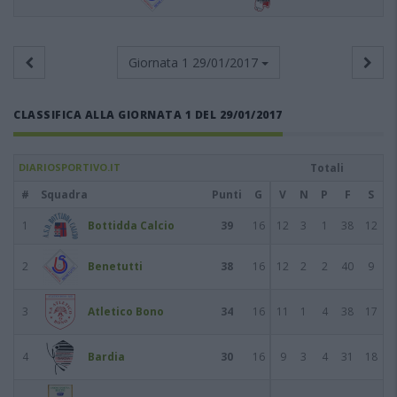
Giornata 1
29/01/2017
CLASSIFICA ALLA GIORNATA 1 DEL 29/01/2017
DIARIOSPORTIVO.IT
Totali
#
Squadra
Punti
G
V
N
P
F
S
1
Bottidda Calcio
39
16
12
3
1
38
12
2
Benetutti
38
16
12
2
2
40
9
3
Atletico Bono
34
16
11
1
4
38
17
4
Bardia
30
16
9
3
4
31
18