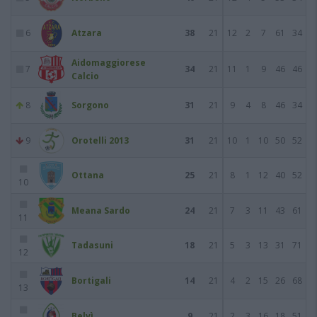
6
Atzara
38
21
12
2
7
61
34
Aidomaggiorese
7
34
21
11
1
9
46
46
Calcio
8
Sorgono
31
21
9
4
8
46
34
9
Orotelli 2013
31
21
10
1
10
50
52
Ottana
25
21
8
1
12
40
52
10
Meana Sardo
24
21
7
3
11
43
61
11
Tadasuni
18
21
5
3
13
31
71
12
Bortigali
14
21
4
2
15
26
68
13
Belvì
9
21
2
3
16
18
51