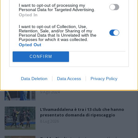
PIÙ LETTI OGGI
I want to opt-out of processing my
Personal Data for Targeted Advertising.
Opted In
Amichevole Ossese: 3-1 al Cagliari Primavera,
I want to opt-out of Collection, Use,
doppietta di Tapparello
Retention, Sale, and/or Sharing of my
8 Ago 2026
Personal Data that Is Unrelated with the
Purposes for which it was collected.
Opted Out
Il Latte Dolce prende Dumani dalla Torres,
Mascia, Sorgente, Lopes, Limberti e Cherchi
CONFIRM
gli altri acquisti
8 Ago 2026
Data Deletion
Data Access
Privacy Policy
Latte Dolce, che rivoluzione: addio a 23
giocatori della scorsa stagione
9 Ago 2024
L'Ilvamaddalena è tra i 13 club che hanno
presentato domanda di ripescaggio
8 Lug 2026