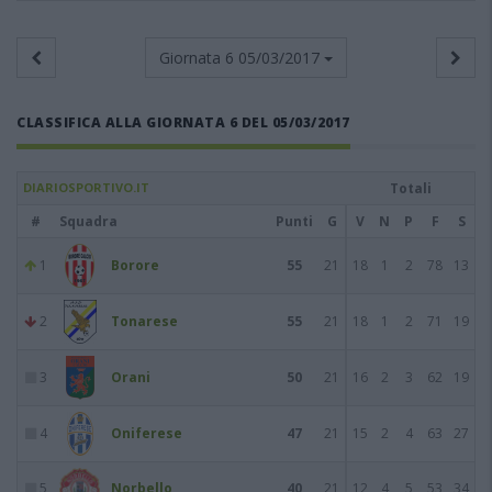
Giornata 6
05/03/2017
CLASSIFICA ALLA GIORNATA 6 DEL 05/03/2017
DIARIOSPORTIVO.IT
Totali
#
Squadra
Punti
G
V
N
P
F
S
1
Borore
55
21
18
1
2
78
13
2
Tonarese
55
21
18
1
2
71
19
3
Orani
50
21
16
2
3
62
19
4
Oniferese
47
21
15
2
4
63
27
5
Norbello
40
21
12
4
5
53
34