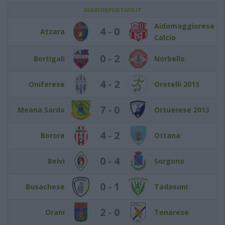
DIARIOSPORTIVO.IT
Aidomaggiorese
4 - 0
Atzara
Calcio
0 - 2
Bortigali
Norbello
4 - 2
Oniferese
Orotelli 2013
7 - 0
Meana Sardo
Ortuerese 2013
4 - 2
Borore
Ottana
0 - 4
Belvì
Sorgono
0 - 1
Busachese
Tadasuni
2 - 0
Orani
Tonarese