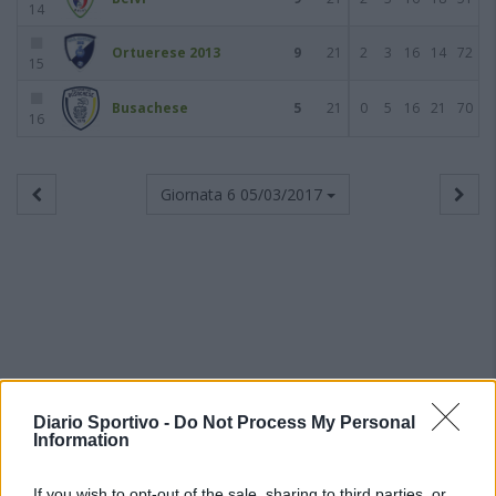
14
Ortuerese 2013
9
21
2
3
16
14
72
15
Busachese
5
21
0
5
16
21
70
16
Giornata 6
05/03/2017
Diario Sportivo -
Do Not Process My Personal
Information
If you wish to opt-out of the sale, sharing to third parties, or