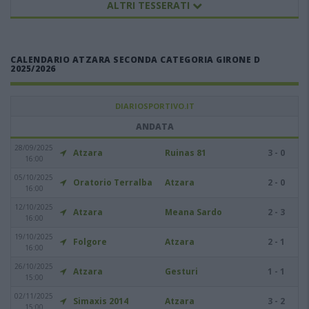
ALTRI TESSERATI
CALENDARIO ATZARA SECONDA CATEGORIA GIRONE D
2025/2026
DIARIOSPORTIVO.IT
ANDATA
28/09/2025
Atzara
Ruinas 81
3 - 0
16:00
05/10/2025
Oratorio Terralba
Atzara
2 - 0
16:00
12/10/2025
Atzara
Meana Sardo
2 - 3
16:00
19/10/2025
Folgore
Atzara
2 - 1
16:00
26/10/2025
Atzara
Gesturi
1 - 1
15:00
02/11/2025
Simaxis 2014
Atzara
3 - 2
15:00