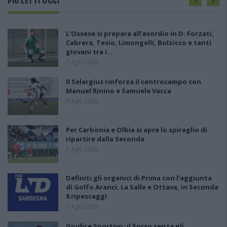
PIÙ LETTI OGGI
L'Ossese si prepara all'esordio in D: Forzati,
Cabrera, Tesio, Limongelli, Bolzicco e tanti
giovani tra i…
7 Ago 2026
Il Selargius rinforza il centrocampo con
Manuel Rinino e Samuele Vacca
6 Ago 2026
Per Carbonia e Olbia si apre lo spiraglio di
ripartire dalla Seconda
7 Ago 2026
Definiti gli organici di Prima con l'aggiunta
di Golfo Aranci, La Salle e Ottava, in Seconda
8 ripescaggi
7 Ago 2026
Giudice Sportivo: il Sorso senza gli