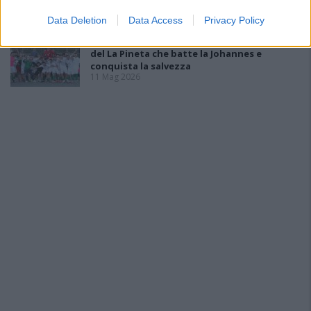
Monreale con due reti
18 Mag 2026
Data Deletion
Data Access
Privacy Policy
Seconda Categoria, Play-Out: colpo grosso
del La Pineta che batte la Johannes e
conquista la salvezza
11 Mag 2026