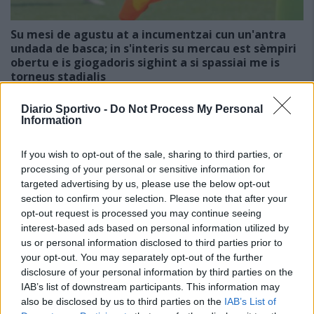
Su mesi de agustu at a incumentzai cun un'antra
undada de basca; in s'interis su mercau est sèmpiri
obertu e is giogadoris sighint a si spassiai me is
torneus stadialis
30 Lug 2026
E duncas, nci seus po custa cida puru, chi est sa nova de importu
Diario Sportivo -
Do Not Process My Personal
prus mannu de totus is atras (e megu a brullai, si cumprendit beni,
Information
deu creu), ma a sa fini, seu incumintzendi a pentzai ca in custa…
If you wish to opt-out of the sale, sharing to third parties, or
Promosse in Seconda le prime 5 dei playoff di
processing of your personal or sensitive information for
Terza categoria
targeted advertising by us, please use the below opt-out
18 Giu 2026
section to confirm your selection. Please note that after your
opt-out request is processed you may continue seeing
interest-based ads based on personal information utilized by
Is ùrtimas partidas de sa stagioni: is de
s'Antiochense bincint contras a is de su
us or personal information disclosed to third parties prior to
Fonne; festa manna po is de su Golfu Aranci;
your opt-out. You may separately opt-out of the further
is de s'Ilva de Sa Maddalena sighint a bisai
disclosure of your personal information by third parties on the
s'artziada in Sèrie D
IAB’s list of downstream participants. This information may
4 Giu 2026
also be disclosed by us to third parties on the
IAB’s List of