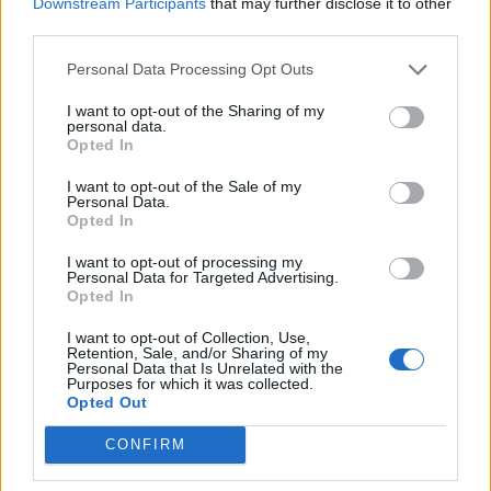
Finale playoff: il Golfo Aranci colpisce e
Downstream Participants
that may further disclose it to other
affonda il La Salle con Mulas e Ruzzittu
third parties.
1 Giu 2026
Personal Data Processing Opt Outs
Il La Salle cerca l'impresa, Casu: «Golfo Aranci
I want to opt-out of the Sharing of my
personal data.
fuori categoria ma lo affronteremo col
Opted In
coltello tra i denti»
28 Mag 2026
I want to opt-out of the Sale of my
Personal Data.
Per il Golfo Aranci l'ultima fatica, Bagatti:
Opted In
«Siamo un po' stanchi ma col La Salle diremo
la nostra»
I want to opt-out of processing my
28 Mag 2026
Personal Data for Targeted Advertising.
Opted In
Seconda Categoria, Play-Off: La Salle
spietato contro la Monreale: decide Pandori;
I want to opt-out of Collection, Use,
Retention, Sale, and/or Sharing of my
il Golfo Aranci cala il poker ai danni
Personal Data that Is Unrelated with the
dell'Ottava e ora si prepara per il match
Purposes for which it was collected.
decisivo
Opted Out
25 Mag 2026
CONFIRM
Seconda Categoria, Play-off: tutto liscio
come l'olio per il La Salle che stende la