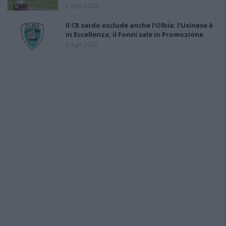
5 Ago 2026
Il CR sardo esclude anche l'Olbia: l'Usinese è
in Eccellenza, il Fonni sale in Promozione
5 Ago 2026