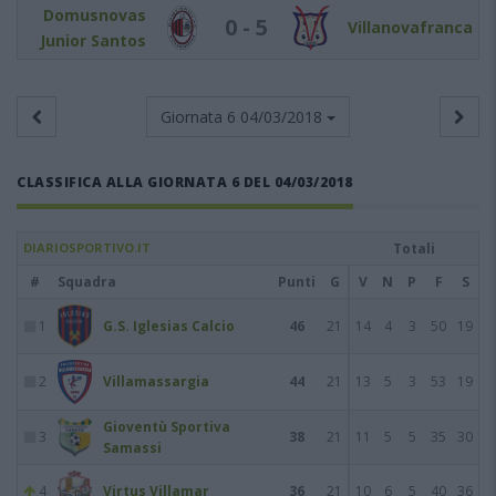
Domusnovas
0 - 5
Villanovafranca
Junior Santos
Giornata 6
04/03/2018
CLASSIFICA ALLA GIORNATA 6 DEL 04/03/2018
DIARIOSPORTIVO.IT
Totali
#
Squadra
Punti
G
V
N
P
F
S
1
G.S. Iglesias Calcio
46
21
14
4
3
50
19
2
Villamassargia
44
21
13
5
3
53
19
Gioventù Sportiva
3
38
21
11
5
5
35
30
Samassi
4
Virtus Villamar
36
21
10
6
5
40
36