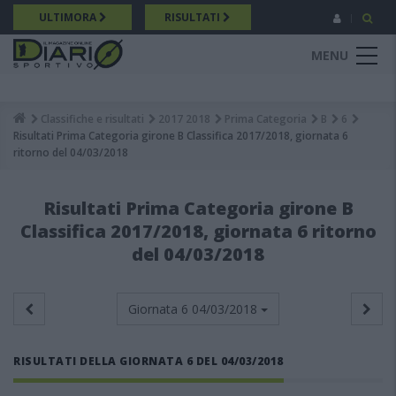
Salta
ULTIMORA
RISULTATI
al
contenuto
MENU
principale
Classifiche e risultati
2017 2018
Prima Categoria
B
6
Breadcrumb
Risultati Prima Categoria girone B Classifica 2017/2018, giornata 6
ritorno del 04/03/2018
Risultati Prima Categoria girone B
Classifica 2017/2018, giornata 6 ritorno
del 04/03/2018
Giornata 6
04/03/2018
RISULTATI DELLA GIORNATA 6 DEL 04/03/2018