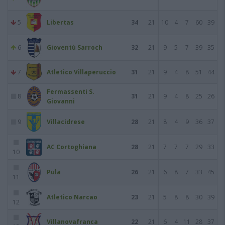
5
Libertas
34
21
10
4
7
60
39
6
Gioventù Sarroch
32
21
9
5
7
39
35
7
Atletico Villaperuccio
31
21
9
4
8
51
44
Fermassenti S.
8
31
21
9
4
8
25
26
Giovanni
9
Villacidrese
28
21
8
4
9
36
37
AC Cortoghiana
28
21
7
7
7
29
33
10
Pula
26
21
6
8
7
33
45
11
Atletico Narcao
23
21
5
8
8
30
39
12
Villanovafranca
22
21
6
4
11
28
37