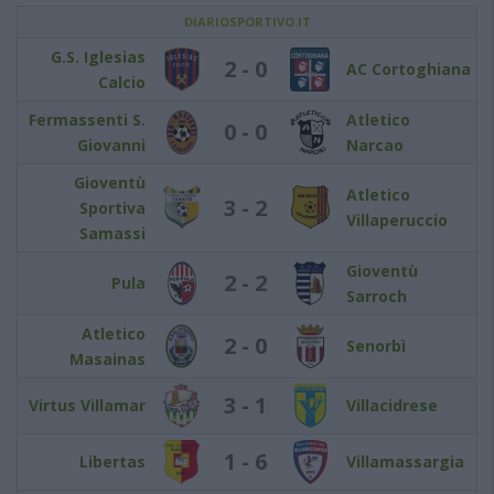
DIARIOSPORTIVO.IT
G.S. Iglesias
2 - 0
AC Cortoghiana
Calcio
Fermassenti S.
Atletico
0 - 0
Giovanni
Narcao
Gioventù
Atletico
3 - 2
Sportiva
Villaperuccio
Samassi
Gioventù
2 - 2
Pula
Sarroch
Atletico
2 - 0
Senorbì
Masainas
3 - 1
Virtus Villamar
Villacidrese
1 - 6
Libertas
Villamassargia