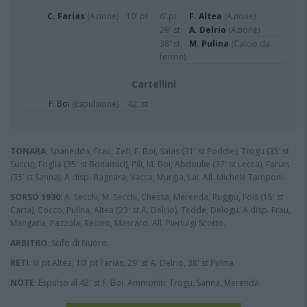
C. Farias
(Azione)
10' pt
6' pt
F. Altea
(Azione)
29' st
A. Delrio
(Azione)
38' st
M. Pulina
(Calcio da
fermo)
Cartellini
F. Boi
(Espulsione)
42' st
TONARA
: Spanedda, Frau, Zefi, F. Boi, Saias (31' st Poddie), Trogu (35’ st
Succu), Foglia (35' st Bonamici), Pili, M. Boi, Abdoulie (37' st Lecca), Farias
(35’ st Sanna). A disp. Bagnara, Vacca, Murgia, Lai. All. Michele Tamponi.
SORSO 1930
: A. Secchi, M. Secchi, Chessa, Merenda, Ruggiu, Fois (15' st
Carta), Cocco, Pulina, Altea (23' st A. Delrio), Tedde, Delogu. A disp. Frau,
Mangatia, Pazzola, Recino, Mascaro. All. Pierluigi Scotto.
ARBITRO
: Scifo di Nuoro.
RETI
: 6' pt Altea, 10' pt Farias, 29' st A. Delrio, 38' st Pulina.
NOTE
: Espulso al 42' st F. Boi. Ammoniti: Trogu, Sanna, Merenda.