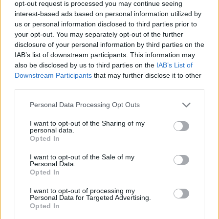
opt-out request is processed you may continue seeing
Il Monastir riparte dai pilastri Masia, Pinna e
interest-based ads based on personal information utilized by
Aloia, il primo acquisto è Loru
us or personal information disclosed to third parties prior to
7 Ago 2026
your opt-out. You may separately opt-out of the further
disclosure of your personal information by third parties on the
Gran colpo dell'Ossese, per la difesa c'è l'ex
IAB’s list of downstream participants. This information may
Torres Riccardo Idda
also be disclosed by us to third parties on the
IAB’s List of
7 Ago 2026
Downstream Participants
that may further disclose it to other
third parties.
Scampata la squalifica si riapre il mercato di
Personal Data Processing Opt Outs
Giuseppe Atzori, il La Palma torna sul
giocatore ma c'è la…
I want to opt-out of the Sharing of my
16 Lug 2016
personal data.
Opted In
Il Monastir 1983 si trasforma da Associazione
Sportiva in Srl
I want to opt-out of the Sale of my
Personal Data.
7 Ago 2026
Opted In
I want to opt-out of processing my
Personal Data for Targeted Advertising.
Opted In