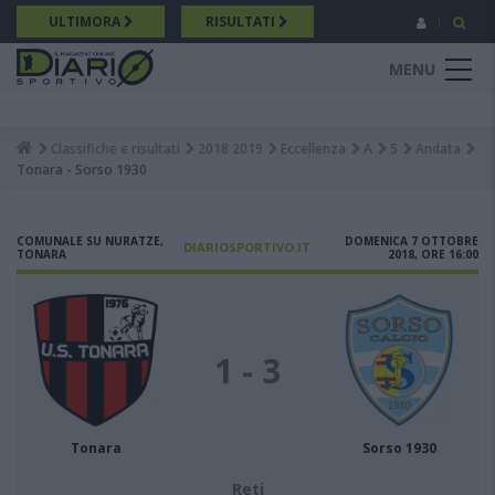
Salta
ULTIMORA
RISULTATI
al
contenuto
MENU
principale
Classifiche e risultati
2018 2019
Eccellenza
A
5
Andata
Breadcrumb
Tonara - Sorso 1930
COMUNALE SU NURATZE,
DOMENICA 7 OTTOBRE
DIARIOSPORTIVO.IT
TONARA
2018, ORE 16:00
1 - 3
Tonara
Sorso 1930
Reti