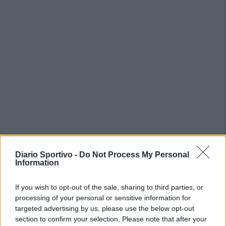
PIÙ LETTI OGGI
Diario Sportivo -
Do Not Process My Personal
Information
L'Ilva si completa con Markic, Contucci,
If you wish to opt-out of the sale, sharing to third parties, or
Carlucci, Bevilacqua, Solinas, Souare e Galic
processing of your personal or sensitive information for
7 Ago 2026
targeted advertising by us, please use the below opt-out
section to confirm your selection. Please note that after your