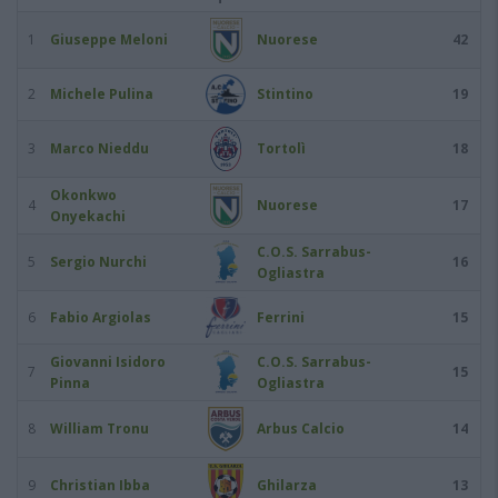
1
Giuseppe Meloni
Nuorese
42
2
Michele Pulina
Stintino
19
3
Marco Nieddu
Tortolì
18
Okonkwo
4
Nuorese
17
Onyekachi
C.O.S. Sarrabus-
5
Sergio Nurchi
16
Ogliastra
6
Fabio Argiolas
Ferrini
15
Giovanni Isidoro
C.O.S. Sarrabus-
7
15
Pinna
Ogliastra
8
William Tronu
Arbus Calcio
14
9
Christian Ibba
Ghilarza
13