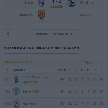
1 - 2
Bosa
Stintino
DETTAGLI
Ghilarza
Riposo
Giornata 17
07/04/2019
CLASSIFICA ALLA GIORNATA 17 DEL 07/04/2019
DIARIOSPORTIVO.IT
Totali
#
Squadra
Punti
G
V
N
P
F
S
C.O.S. Sarrabus-
1
76
32
23
7
2
111
39
Ogliastra
2
Sorso 1930
68
32
20
8
4
52
25
3
Nuorese
67
32
20
7
5
58
26