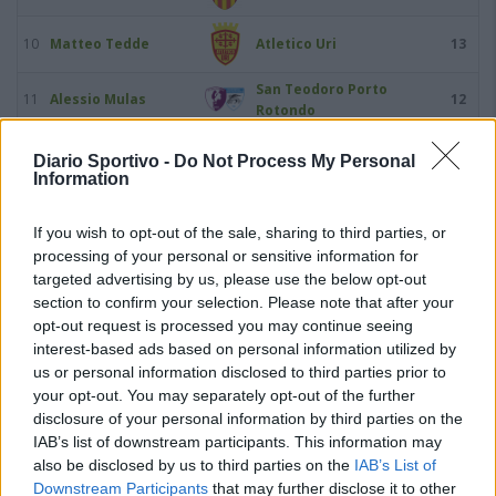
10
Matteo Tedde
Atletico Uri
13
San Teodoro Porto
11
Alessio Mulas
12
Rotondo
C.O.S. Sarrabus-
12
Giorgio La Vista
11
Diario Sportivo -
Do Not Process My Personal
Ogliastra
Information
13
Mattia Caddeo
Taloro Gavoi
10
If you wish to opt-out of the sale, sharing to third parties, or
processing of your personal or sensitive information for
14
Salvatore Carboni
Bosa
10
targeted advertising by us, please use the below opt-out
section to confirm your selection. Please note that after your
15
Pier Paolo Falchi
Nuorese
10
opt-out request is processed you may continue seeing
interest-based ads based on personal information utilized by
us or personal information disclosed to third parties prior to
16
Umberto Festa
Guspini
10
your opt-out. You may separately opt-out of the further
disclosure of your personal information by third parties on the
17
Fabio Cocco
Nuorese
9
IAB’s list of downstream participants. This information may
also be disclosed by us to third parties on the
IAB’s List of
18
Federico Glorioso
Stintino
9
Downstream Participants
that may further disclose it to other