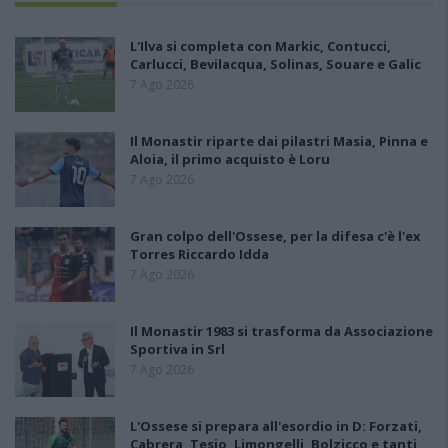
L'Ilva si completa con Markic, Contucci,
Carlucci, Bevilacqua, Solinas, Souare e Galic
7 Ago 2026
Il Monastir riparte dai pilastri Masia, Pinna e
Aloia, il primo acquisto è Loru
7 Ago 2026
Gran colpo dell'Ossese, per la difesa c'è l'ex
Torres Riccardo Idda
7 Ago 2026
Il Monastir 1983 si trasforma da Associazione
Sportiva in Srl
7 Ago 2026
L'Ossese si prepara all'esordio in D: Forzati,
Cabrera, Tesio, Limongelli, Bolzicco e tanti