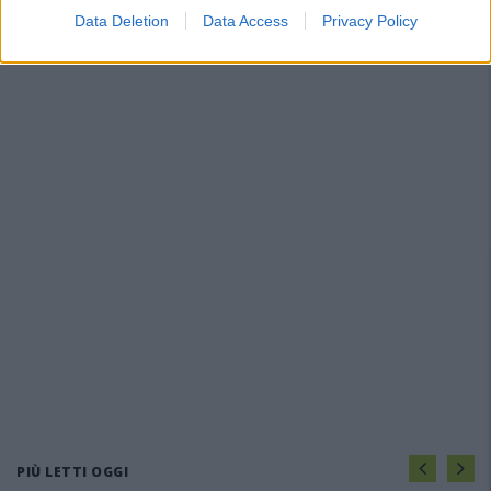
Data Deletion
Data Access
Privacy Policy
PIÙ LETTI OGGI