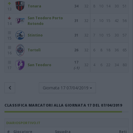
Tonara
34
32
8
10
14
30
51
13
San Teodoro Porto
31
32
7
10
15
42
56
14
Rotondo
Stintino
31
32
7
10
15
30
57
15
Tortolì
26
32
6
8
18
36
65
16
17
San Teodoro
32
4
6
22
34
80
17
(-1)
Giornata 17
07/04/2019
CLASSIFICA MARCATORI ALLA GIORNATA 17 DEL 07/04/2019
DIARIOSPORTIVO.IT
#
Giocatore
Squadra
Reti