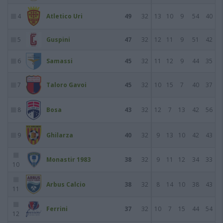
4
Atletico Uri
49
32
13
10
9
54
40
5
Guspini
47
32
12
11
9
51
42
6
Samassi
45
32
11
12
9
44
35
7
Taloro Gavoi
45
32
10
15
7
40
37
8
Bosa
43
32
12
7
13
42
56
9
Ghilarza
40
32
9
13
10
42
43
Monastir 1983
38
32
9
11
12
34
33
10
Arbus Calcio
38
32
8
14
10
38
43
11
Ferrini
37
32
10
7
15
44
54
12