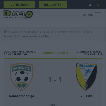
Salta
ULTIMORA
RISULTATI
al
contenuto
MENU
principale
Classifiche e risultati
2018 2019
Promozione
A
10
Breadcrumb
Ritorno
Gonnosfanadiga - Villasor
COMUNALE VIA FOSCOLO,
DOMENICA 17 MARZO
DIARIOSPORTIVO.IT
GONNOSFANADIGA
2019, ORE 15:00
1 - 1
Villasor
Gonnosfanadiga
Reti