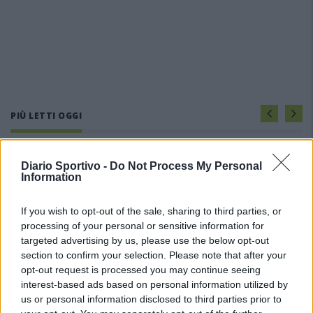
PIÙ LETTI OGGI
Il Buddusò in mani sicure con Mario Fadda, il
Diario Sportivo -
Do Not Process My Personal
Monte Alma riparte da Ivano Falchi
Information
5 Ago 2026
If you wish to opt-out of the sale, sharing to third parties, or
processing of your personal or sensitive information for
Anche il Fasano out e le ammissioni salgono
a sei, l'Ilva è la prima società tra le non
targeted advertising by us, please use the below opt-out
ripescate
section to confirm your selection. Please note that after your
5 Ago 2026
opt-out request is processed you may continue seeing
interest-based ads based on personal information utilized by
Le 5 sarde ancora nel girone G con 8 squadre
us or personal information disclosed to third parties prior to
laziali, 4 campane e la novità dei molisani del