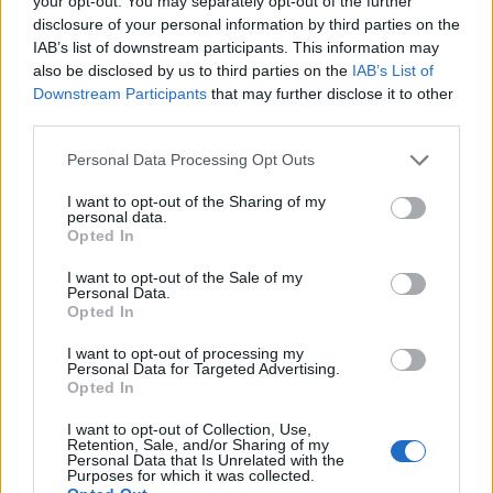
your opt-out. You may separately opt-out of the further
Venafro
disclosure of your personal information by third parties on the
6 Ago 2026
IAB’s list of downstream participants. This information may
also be disclosed by us to third parties on the
IAB’s List of
Coppa Italia: gli accoppiamenti dei 16esimi di
finale con i derby a Cagliari, Sassari e
Downstream Participants
that may further disclose it to other
Macomer
third parties.
5 Ago 2026
Personal Data Processing Opt Outs
Coppa Italia: gli accoppiamenti degli ottavi
di finale con i derby di Gallura, Barbagia e
I want to opt-out of the Sharing of my
Ogliastra
personal data.
Opted In
5 Ago 2026
I want to opt-out of the Sale of my
Personal Data.
Opted In
I want to opt-out of processing my
Personal Data for Targeted Advertising.
Opted In
I want to opt-out of Collection, Use,
Retention, Sale, and/or Sharing of my
Personal Data that Is Unrelated with the
Purposes for which it was collected.