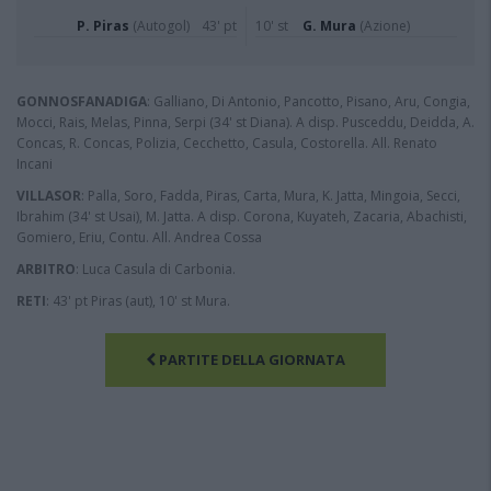
P. Piras
(Autogol)
43' pt
10' st
G. Mura
(Azione)
GONNOSFANADIGA
: Galliano, Di Antonio, Pancotto, Pisano, Aru, Congia,
Mocci, Rais, Melas, Pinna, Serpi (34' st Diana). A disp. Pusceddu, Deidda, A.
Concas, R. Concas, Polizia, Cecchetto, Casula, Costorella. All. Renato
Incani
VILLASOR
: Palla, Soro, Fadda, Piras, Carta, Mura, K. Jatta, Mingoia, Secci,
Ibrahim (34' st Usai), M. Jatta. A disp. Corona, Kuyateh, Zacaria, Abachisti,
Gomiero, Eriu, Contu. All. Andrea Cossa
ARBITRO
: Luca Casula di Carbonia.
RETI
: 43' pt Piras (aut), 10' st Mura.
PARTITE DELLA GIORNATA