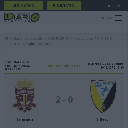
Salta
ULTIMORA
RISULTATI
al
contenuto
MENU
principale
Classifiche e risultati
2018 2019
Promozione
A
11
Breadcrumb
Andata
Selargius - Villasor
COMUNALE GEN.
DOMENICA 25 NOVEMBRE
DIARIOSPORTIVO.IT
VIRGILIO PORCU,
2018, ORE 15:00
SELARGIUS
2 - 0
Selargius
Villasor