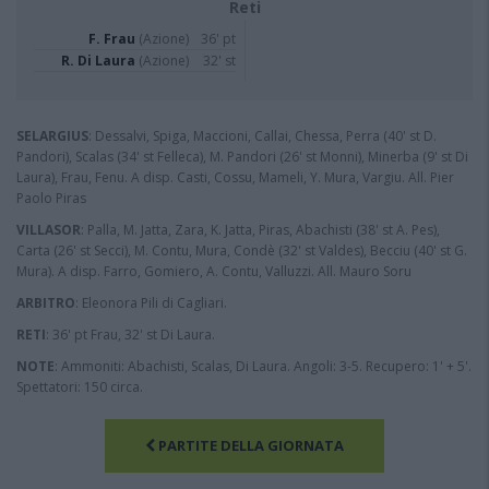
Reti
F. Frau
(Azione)
36' pt
R. Di Laura
(Azione)
32' st
SELARGIUS
: Dessalvi, Spiga, Maccioni, Callai, Chessa, Perra (40' st D.
Pandori), Scalas (34' st Felleca), M. Pandori (26' st Monni), Minerba (9' st Di
Laura), Frau, Fenu. A disp. Casti, Cossu, Mameli, Y. Mura, Vargiu. All. Pier
Paolo Piras
VILLASOR
: Palla, M. Jatta, Zara, K. Jatta, Piras, Abachisti (38' st A. Pes),
Carta (26' st Secci), M. Contu, Mura, Condè (32' st Valdes), Becciu (40' st G.
Mura). A disp. Farro, Gomiero, A. Contu, Valluzzi. All. Mauro Soru
ARBITRO
: Eleonora Pili di Cagliari.
RETI
: 36' pt Frau, 32' st Di Laura.
NOTE
: Ammoniti: Abachisti, Scalas, Di Laura. Angoli: 3-5. Recupero: 1' + 5'.
Spettatori: 150 circa.
PARTITE DELLA GIORNATA