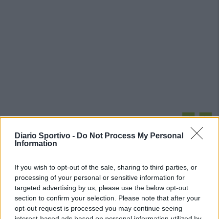
PIÙ LETTI OGGI
Diario Sportivo -
Do Not Process My Personal
Information
L'Ossese si prepara all'esordio in D: Forzati,
Cabrera, Tesio, Limongelli, Bolzicco e tanti
If you wish to opt-out of the sale, sharing to third parties, or
giovani tra i…
processing of your personal or sensitive information for
7 Ago 2026
targeted advertising by us, please use the below opt-out
Per Carbonia e Olbia si apre lo spiraglio di
section to confirm your selection. Please note that after your
ripartire dalla Seconda
opt-out request is processed you may continue seeing
7 Ago 2026
interest-based ads based on personal information utilized by