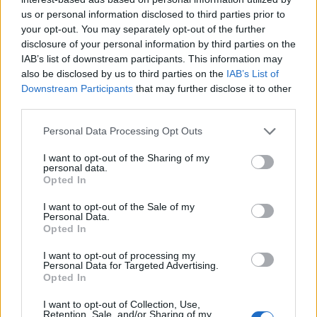
us or personal information disclosed to third parties prior to
your opt-out. You may separately opt-out of the further
Il Selargius rinforza il centrocampo con
disclosure of your personal information by third parties on the
Manuel Rinino e Samuele Vacca
IAB’s list of downstream participants. This information may
6 Ago 2026
also be disclosed by us to third parties on the
IAB’s List of
Downstream Participants
that may further disclose it to other
Definiti gli organici di Prima con l'aggiunta
third parties.
di Golfo Aranci, La Salle e Ottava, in Seconda
8 ripescaggi
Personal Data Processing Opt Outs
7 Ago 2026
I want to opt-out of the Sharing of my
personal data.
Su Porto Corallo binchet s'isparègiu play-off
Opted In
contra a su Taloro Gavoi
27 Apr 2014
I want to opt-out of the Sale of my
Personal Data.
Opted In
I want to opt-out of processing my
Personal Data for Targeted Advertising.
Opted In
I want to opt-out of Collection, Use,
Retention, Sale, and/or Sharing of my