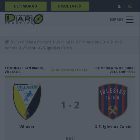
Salta
ULTIMORA
RISULTATI
al
contenuto
MENU
principale
Classifiche e risultati
2018 2019
Promozione
A
14
Breadcrumb
Andata
Villasor - G.S. Iglesias Calcio
COMUNALE SAN BIAGIO,
DOMENICA 16 DICEMBRE
DIARIOSPORTIVO.IT
VILLASOR
2018, ORE 15:00
1 - 2
Villasor
G.S. Iglesias Calcio
Reti