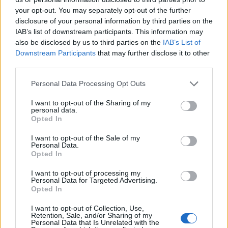
Le 5 sarde ancora nel girone G con 8 squadre
your opt-out. You may separately opt-out of the further
laziali, 4 campane e la novità dei molisani del
disclosure of your personal information by third parties on the
Venafro
IAB’s list of downstream participants. This information may
6 Ago 2026
also be disclosed by us to third parties on the
IAB’s List of
Downstream Participants
that may further disclose it to other
Coppa Italia: gli accoppiamenti dei 16esimi di
finale con i derby a Cagliari, Sassari e
third parties.
Macomer
5 Ago 2026
Personal Data Processing Opt Outs
Coppa Italia: gli accoppiamenti degli ottavi
I want to opt-out of the Sharing of my
personal data.
di finale con i derby di Gallura, Barbagia e
Opted In
Ogliastra
5 Ago 2026
I want to opt-out of the Sale of my
Personal Data.
Opted In
I want to opt-out of processing my
Personal Data for Targeted Advertising.
Opted In
I want to opt-out of Collection, Use,
Retention, Sale, and/or Sharing of my
Personal Data that Is Unrelated with the