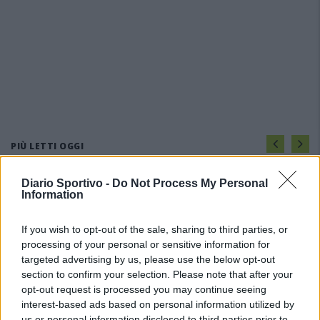
PIÙ LETTI OGGI
Diario Sportivo -
Do Not Process My Personal
Il Buddusò in mani sicure con Mario Fadda, il
Information
Monte Alma riparte da Ivano Falchi
5 Ago 2026
If you wish to opt-out of the sale, sharing to third parties, or
processing of your personal or sensitive information for
Anche il Fasano out e le ammissioni salgono
targeted advertising by us, please use the below opt-out
a sei, l'Ilva è la prima società tra le non
section to confirm your selection. Please note that after your
ripescate
opt-out request is processed you may continue seeing
5 Ago 2026
interest-based ads based on personal information utilized by
us or personal information disclosed to third parties prior to