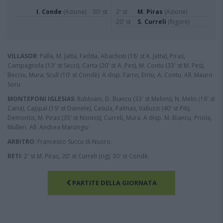
I. Conde
(Azione)
30' st
2' st
M. Piras
(Azione)
20' st
S. Curreli
(Rigore)
VILLASOR
: Palla, M. Jatta, Fadda, Abachisti (18' st K. Jatta), Piras,
Campagnola (13' st Secci), Carta (20' st A. Pes), M. Contu (33' st M. Pes),
Becciu, Mura, Scull (10' st Condè). A disp. Farro, Erriu, A. Contu. All. Mauro
Soru
MONTEPONI IGLESIAS
: Rubbiani, D. Biancu (33' st Meloni), N. Melis (16' st
Caria), Cappai (19' st Damele), Casula, Palmas, Valluzzi (40' st Pili),
Demontis, M. Piras (35' st Nonnis), Curreli, Mura. A disp. M. Biancu, Priola,
Mulleri. All. Andrea Marongiu
ARBITRO
: Francesco Succu di Nuoro.
RETI
: 2' st M. Piras, 20' st Curreli (rig), 30' st Condè.
PARTITE DELLA GIORNATA