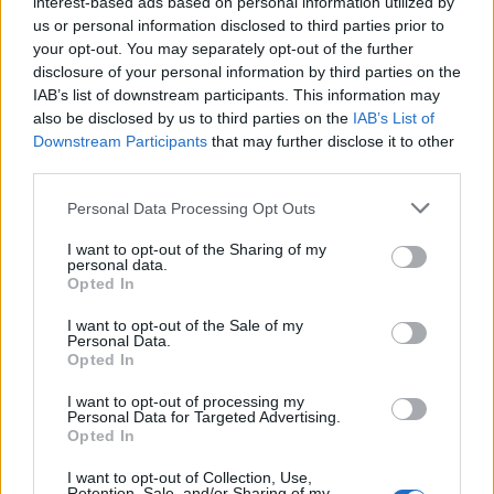
7 Ago 2026
interest-based ads based on personal information utilized by
us or personal information disclosed to third parties prior to
your opt-out. You may separately opt-out of the further
Per Carbonia e Olbia si apre lo spiraglio di
disclosure of your personal information by third parties on the
ripartire dalla Seconda
IAB’s list of downstream participants. This information may
7 Ago 2026
also be disclosed by us to third parties on the
IAB’s List of
Downstream Participants
that may further disclose it to other
third parties.
Il Selargius rinforza il centrocampo con
Manuel Rinino e Samuele Vacca
Personal Data Processing Opt Outs
6 Ago 2026
I want to opt-out of the Sharing of my
personal data.
Definiti gli organici di Prima con l'aggiunta
Opted In
di Golfo Aranci, La Salle e Ottava, in Seconda
8 ripescaggi
I want to opt-out of the Sale of my
7 Ago 2026
Personal Data.
Opted In
I want to opt-out of processing my
Personal Data for Targeted Advertising.
Opted In
I want to opt-out of Collection, Use,
Retention, Sale, and/or Sharing of my