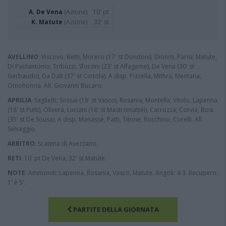
A. De Vena
(Azione)
10' pt
K. Matute
(Azione)
32' st
AVELLINO
: Viscovo; Betti, Morero (17' st Dondoni), Dionisi, Parisi; Matute,
Di Paolantonio; Tribuzzi, Sforzini (23' st Alfageme), De Vena (30' st
Gerbaudo), Da Dalt (37' st Ciotola). A disp. Pizzella, Mithra, Mentana,
Omohonria. All. Giovanni Bucaro.
APRILIA
: Saglietti; Sossai (18' st Vasco), Rosania, Montella; Vitolo, Lapenna
(18' st Putti), Olivera, Luciani (18' st Mastromattei), Carrozza; Corvia, Bosi
(35' st De Sousa). A disp. Manasse, Patti, Titone, Rocchino, Corelli. All.
Selvaggio.
ARBITRO
: Scatena di Avezzano.
RETI
: 10' pt De Vena, 32' st Matute.
NOTE
: Ammoniti: Lapenna, Rosania, Vasco, Matute. Angoli: 4-3. Recupero:
1' è 5'.
PARTITE DELLA GIORNATA