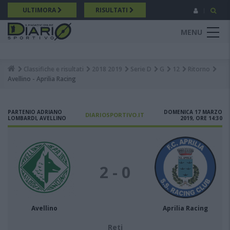
Salta
ULTIMORA
RISULTATI
al
contenuto
MENU
principale
Classifiche e risultati
2018 2019
Serie D
G
12
Ritorno
Breadcrumb
Avellino - Aprilia Racing
PARTENIO ADRIANO
DOMENICA 17 MARZO
DIARIOSPORTIVO.IT
LOMBARDI, AVELLINO
2019, ORE 14:30
2 - 0
Avellino
Aprilia Racing
Reti