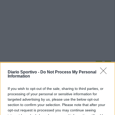
PIÙ LETTI OGGI
Diario Sportivo -
Do Not Process My Personal
Information
L'Ossese si prepara all'esordio in D: Forzati,
Cabrera, Tesio, Limongelli, Bolzicco e tanti
If you wish to opt-out of the sale, sharing to third parties, or
giovani tra i…
processing of your personal or sensitive information for
7 Ago 2026
targeted advertising by us, please use the below opt-out
section to confirm your selection. Please note that after your
L'Ilva si completa con Markic, Contucci,
Carlucci, Bevilacqua, Solinas, Souare e Galic
opt-out request is processed you may continue seeing