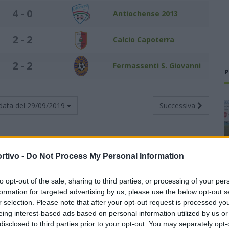
4 - 0
Antiochense 2013
2 - 2
Calcio Capoterra
2 - 2
Fermassenti S. Giovanni
P
data del
29/09/2019
Successiva
rtivo -
Do Not Process My Personal Information
Totali
Casa
Trasferta
to opt-out of the sale, sharing to third parties, or processing of your per
Punti
G
V
N
P
F
S
V
N
P
F
S
V
N
P
F
S
formation for targeted advertising by us, please use the below opt-out s
r selection. Please note that after your opt-out request is processed y
6
2
2
0
0
5
1
1
0
0
3
1
1
0
0
2
0
eing interest-based ads based on personal information utilized by us or
disclosed to third parties prior to your opt-out. You may separately opt-