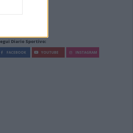
egui Diario Sportivo:
FACEBOOK
YOUTUBE
INSTAGRAM