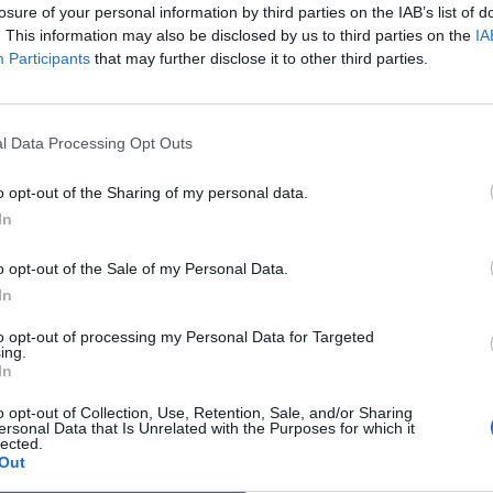
6
2
2
0
0
3
1
1
0
0
1
0
1
0
0
2
1
losure of your personal information by third parties on the IAB’s list of
. This information may also be disclosed by us to third parties on the
IA
Participants
that may further disclose it to other third parties.
4
2
1
1
0
6
2
1
0
0
4
0
0
1
0
2
2
4
2
1
1
0
5
4
1
0
0
3
2
0
1
0
2
2
l Data Processing Opt Outs
4
2
1
1
0
3
2
1
0
0
1
0
0
1
0
2
2
o opt-out of the Sharing of my personal data.
In
4
2
1
1
0
3
2
1
0
0
2
1
0
1
0
1
1
o opt-out of the Sale of my Personal Data.
3
2
1
0
1
4
1
1
0
0
4
0
0
0
1
0
1
In
to opt-out of processing my Personal Data for Targeted
3
2
1
0
1
3
2
0
0
1
1
2
1
0
0
2
0
ing.
In
3
2
1
0
1
2
2
1
0
0
1
0
0
0
1
1
2
o opt-out of Collection, Use, Retention, Sale, and/or Sharing
ersonal Data that Is Unrelated with the Purposes for which it
lected.
3
2
1
0
1
1
4
1
0
0
1
0
0
0
1
0
4
Out