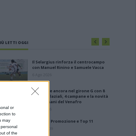
IÙ LETTI OGGI
Il Selargius rinforza il centrocampo
con Manuel Rinino e Samuele Vacca
6 Ago 2026
Le 5 sarde ancora nel girone G con 8
squadre laziali, 4 campane e la novità
dei molisani del Venafro
sonal or
6 Ago 2026
ection to
ou may
Risultati Promozione e Top 11
 personal
22 Set 2009
out of the