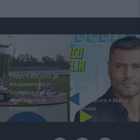
Coppa Italia: ecco gli
accoppiamenti in
Olbia, ecco
Eccellenza e gli
l'ufficialità:
abbinamenti in
l'allenatore è Marco
Promozione
Amelia