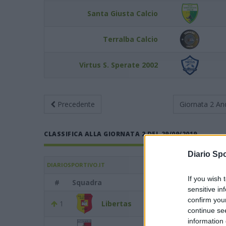
Santa Giusta Calcio
Terralba Calcio
Virtus S. Sperate 2002
Precedente
Giornata 2
An
CLASSIFICA ALLA GIORNATA 2 DEL 29/09/2019
Diario Spo
DIARIOSPORTIVO.IT
If you wish 
#
Squadra
sensitive in
confirm you
1
Libertas
continue se
information 