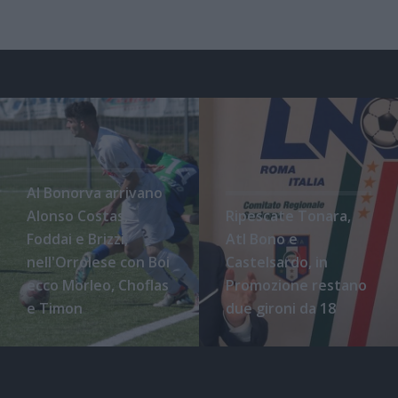
Al Bonorva arrivano
Alonso Costas,
Ripescate Tonara,
Foddai e Brizzi,
Atl Bono e
nell'Orrolese con Boi
Castelsardo, in
ecco Morleo, Choflas
Promozione restano
e Timon
due gironi da 18