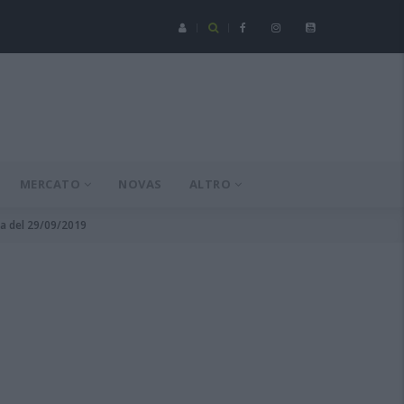
Seconda Categoria - Su mesi de agustu at a incumentzai cun un'
MERCATO
NOVAS
ALTRO
ta del 29/09/2019