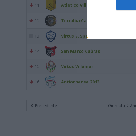
11
Atletico Villaperuccio
12
Terralba Calcio
13
Virtus S. Sperate 2002
14
San Marco Cabras
15
Virtus Villamar
16
Antiochense 2013
Precedente
Giornata 2
An