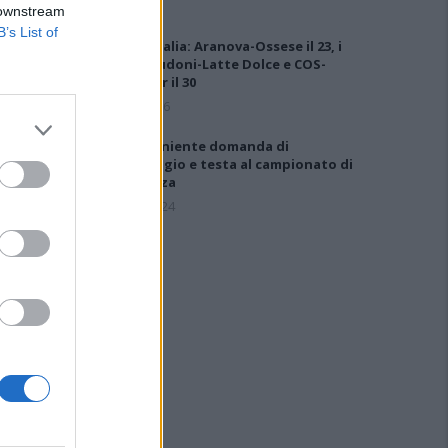
 downstream
B’s List of
Coppa Italia: Aranova-Ossese il 23, i
derby Budoni-Latte Dolce e COS-
Monastir il 30
6 Ago 2026
Ossese, niente domanda di
ripescaggio e testa al campionato di
Eccellenza
10 Lug 2024