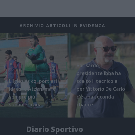
ARCHIVIO ARTICOLI IN EVIDENZA
Barisardo, il
presidente Ibba ha
L'Iglesias coi portieri
scelto il tecnico e
Idrissi e Atzeni ma è
per Vittorio De Carlo
sempre più
c'è una seconda
sudamericana
chance
Diario Sportivo