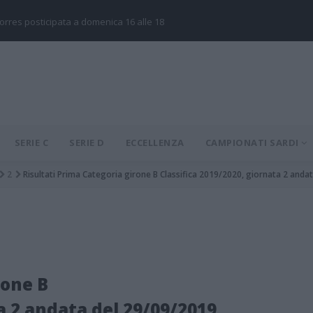
Torres posticipata a domenica 16 alle 18
SERIE C
SERIE D
ECCELLENZA
CAMPIONATI SARDI
2
Risultati Prima Categoria girone B Classifica 2019/2020, giornata 2 anda
rone B
a 2 andata del 29/09/2019