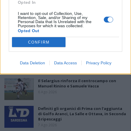
Opted In
Cabrera, Tesio, Limongelli, Bolzicco e tanti
giovani tra i…
I want to opt-out of Collection, Use,
7 Ago 2026
Retention, Sale, and/or Sharing of my
Personal Data that Is Unrelated with the
L'Ilva si completa con Markic, Contucci,
Purposes for which it was collected.
Carlucci, Bevilacqua, Solinas, Souare e Galic
Opted Out
7 Ago 2026
CONFIRM
Per Carbonia e Olbia si apre lo spiraglio di
ripartire dalla Seconda
Data Deletion
Data Access
Privacy Policy
7 Ago 2026
Il Selargius rinforza il centrocampo con
Manuel Rinino e Samuele Vacca
6 Ago 2026
Definiti gli organici di Prima con l'aggiunta
di Golfo Aranci, La Salle e Ottava, in Seconda
8 ripescaggi
7 Ago 2026