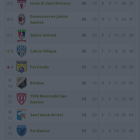
5
Isola di Sant'Antioco
28
19
8
4
7
40
32
Domusnovas Junior
6
28
19
9
1
9
34
41
Santos
7
Sulcis United
26
20
8
2
10
37
36
8
Calcio Siliqua
26
20
7
5
8
32
43
9
Fortitudo
23
19
6
5
8
29
35
Bindua
20
19
6
2
11
37
55
10
1936 Monreale San
18
20
5
3
12
22
42
11
Gavino
Sant'Anna Arresi
16
20
5
1
14
25
64
12
Perdaxius
10
20
2
4
14
21
48
13