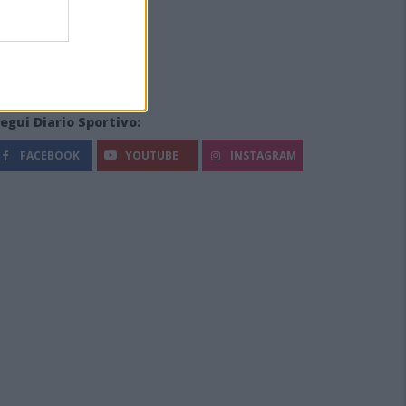
egui Diario Sportivo:
FACEBOOK
YOUTUBE
INSTAGRAM