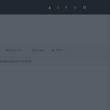
Serie C - Coppa Italia: Spezia-Torres posticipata a domenica 16 a
MERCATO
NOVAS
ALTRO
9 andata del 01/12/2019