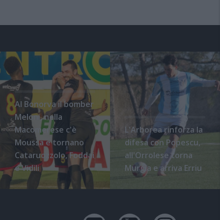
Al Bonorva il bomber
Meloni, nella
Macomerese c'è
L'Arborea rinforza la
Moussa e tornano
difesa con Popescu,
Cataruozzolo, Foddai
all'Orrolese torna
e Vidili
Murgia e arriva Erriu