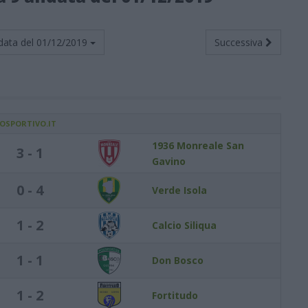
data del
01/12/2019
Successiva
IOSPORTIVO.IT
1936 Monreale San
3 - 1
Gavino
0 - 4
Verde Isola
1 - 2
Calcio Siliqua
1 - 1
Don Bosco
1 - 2
Fortitudo