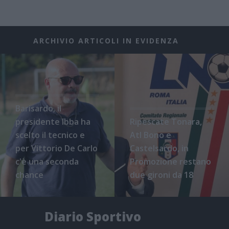
ARCHIVIO ARTICOLI IN EVIDENZA
Barisardo, il
presidente Ibba ha
Ripescate Tonara,
scelto il tecnico e
Atl Bono e
per Vittorio De Carlo
Castelsardo, in
c'è una seconda
Promozione restano
chance
due gironi da 18
Diario Sportivo