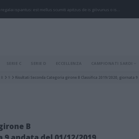
 regalai ispantus: est mellus scumiti apitzus de is giòvunus o is…
SERIE C
SERIE D
ECCELLENZA
CAMPIONATI SARDI
B
9
Risultati Seconda Categoria girone B Classifica 2019/2020, giornata 
girone B
a 9 andata del 01/12/2019