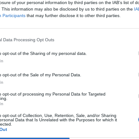
losure of your personal information by third parties on the IAB’s list of
9
7
1
1
28
13
4
0
1
16
6
3
1
0
12
7
. This information may also be disclosed by us to third parties on the
IA
Participants
that may further disclose it to other third parties.
9
6
3
0
28
9
2
2
0
14
4
4
1
0
14
5
9
5
1
3
14
11
4
0
1
9
4
1
1
2
5
7
l Data Processing Opt Outs
9
3
2
4
14
17
2
2
1
11
8
1
0
3
3
9
o opt-out of the Sharing of my personal data.
In
8
3
2
3
10
13
1
1
1
5
5
2
1
2
5
8
o opt-out of the Sale of my Personal Data.
In
9
3
1
5
18
13
2
1
2
11
5
1
0
3
7
8
to opt-out of processing my Personal Data for Targeted
ing.
8
3
0
5
11
16
1
0
3
4
8
2
0
2
7
8
In
9
3
0
6
8
23
1
0
3
4
9
2
0
3
4
14
o opt-out of Collection, Use, Retention, Sale, and/or Sharing
ersonal Data that Is Unrelated with the Purposes for which it
lected.
Out
9
3
0
6
13
33
3
0
2
9
14
0
0
4
4
19