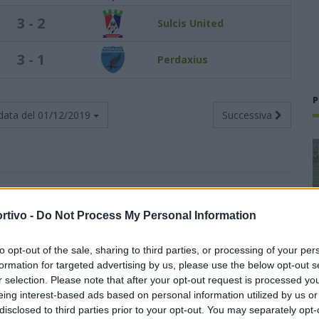
3 - 2
Sulcis United
3 - 1
Perdaxius
P
data del
01/12/2019
Successiva
Totali
Casa
Trasferta
rtivo -
Do Not Process My Personal Information
i
G
V
N
P
F
S
V
N
P
F
S
V
N
P
F
S
to opt-out of the sale, sharing to third parties, or processing of your per
9
8
1
0
24
1
3
1
0
12
0
5
0
0
12
1
formation for targeted advertising by us, please use the below opt-out s
r selection. Please note that after your opt-out request is processed y
9
7
2
0
31
3
3
1
0
15
2
4
1
0
16
1
eing interest-based ads based on personal information utilized by us or
disclosed to third parties prior to your opt-out. You may separately opt-