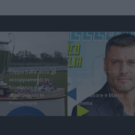
Coppa Italia: ecco gli
accoppiamenti in
Olbia, ecco
Eccellenza e gli
l'ufficialità:
abbinamenti in
l'allenatore è Marco
Promozione
Amelia