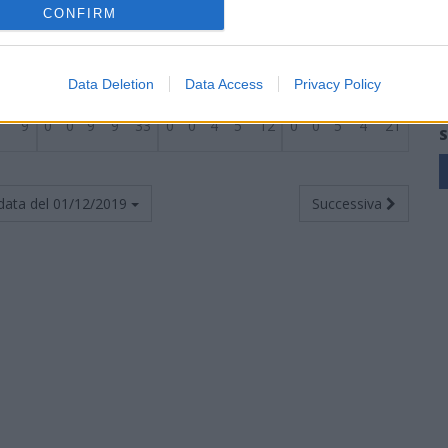
CONFIRM
9
2
1
6
13
24
1
0
4
9
16
1
1
2
4
8
9
1
2
6
8
20
1
0
4
4
8
0
2
2
4
12
Data Deletion
Data Access
Privacy Policy
9
0
0
9
9
33
0
0
4
5
12
0
0
5
4
21
S
data del
01/12/2019
Successiva