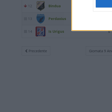
12
Bindua
7
13
Perdaxius
5
14
Is Urigus
0
Precedente
Giornata 9
An