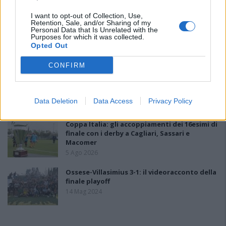
I want to opt-out of Collection, Use,
Retention, Sale, and/or Sharing of my
Anche il Fasano out e le ammissioni salgono
Personal Data that Is Unrelated with the
Purposes for which it was collected.
a sei, l'Ilva è la prima società tra le non
Opted Out
ripescate
5 Ago 2026
CONFIRM
Coppa Italia: gli accoppiamenti degli ottavi
di finale con i derby di Gallura, Barbagia e
Ogliastra
Data Deletion
Data Access
Privacy Policy
5 Ago 2026
Coppa Italia: gli accoppiamenti dei 16esimi di
finale con i derby a Cagliari, Sassari e
Macomer
5 Ago 2026
Ossese-Villasimius 3-1: il videoracconto della
finale playoff
14 Mag 2024