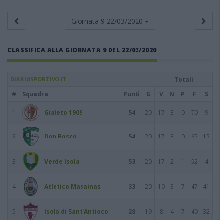
Giornata 9
22/03/2020
CLASSIFICA ALLA GIORNATA 9 DEL 22/03/2020
DIARIOSPORTIVO.IT
Totali
#
Squadra
Punti
G
V
N
P
F
S
1
Gialeto 1909
54
20
17
3
0
70
9
2
Don Bosco
54
20
17
3
0
65
15
3
Verde Isola
53
20
17
2
1
52
4
4
Atletico Masainas
33
20
10
3
7
47
41
5
Isola di Sant'Antioco
28
19
8
4
7
40
32