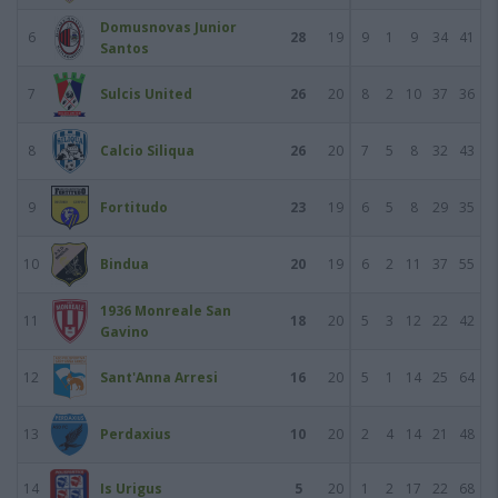
Domusnovas Junior
6
28
19
9
1
9
34
41
Santos
7
Sulcis United
26
20
8
2
10
37
36
8
Calcio Siliqua
26
20
7
5
8
32
43
9
Fortitudo
23
19
6
5
8
29
35
10
Bindua
20
19
6
2
11
37
55
1936 Monreale San
11
18
20
5
3
12
22
42
Gavino
12
Sant'Anna Arresi
16
20
5
1
14
25
64
13
Perdaxius
10
20
2
4
14
21
48
14
Is Urigus
5
20
1
2
17
22
68