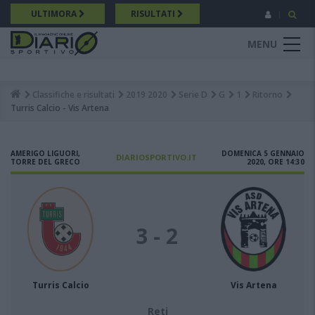
Salta
ULTIMORA
RISULTATI
al
contenuto
MENU
principale
Classifiche e risultati
2019 2020
Serie D
G
1
Ritorno
Breadcrumb
Turris Calcio - Vis Artena
AMERIGO LIGUORI,
DOMENICA 5 GENNAIO
DIARIOSPORTIVO.IT
TORRE DEL GRECO
2020, ORE 14:30
3 - 2
Turris Calcio
Vis Artena
Reti