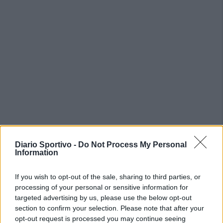
PIÙ LETTI OGGI
Diario Sportivo -
Do Not Process My Personal
Information
Il Buddusò in mani sicure con Mario Fadda, il
Monte Alma riparte da Ivano Falchi
If you wish to opt-out of the sale, sharing to third parties, or
5 Ago 2026
processing of your personal or sensitive information for
targeted advertising by us, please use the below opt-out
section to confirm your selection. Please note that after your
Anche il Fasano out e le ammissioni salgono
opt-out request is processed you may continue seeing