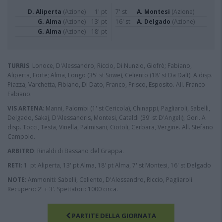
D. Aliperta
(Azione)
1' pt
7' st
A. Montesi
(Azione)
G. Alma
(Azione)
13' pt
16' st
A. Delgado
(Azione)
G. Alma
(Azione)
18' pt
TURRIS
: Lonoce, D'Alessandro, Riccio, Di Nunzio, Giofrè; Fabiano,
Aliperta, Forte; Alma, Longo (35' st Sowe), Celiento (18' st Da Dalt). A disp.
Piazza, Varchetta, Fibiano, Di Dato, Franco, Prisco, Esposito. All. Franco
Fabiano.
VIS ARTENA
: Manni, Palombi (1' st Cericola), Chinappi, Pagliaroli, Sabelli,
Delgado, Sakaj, D'Alessandris, Montesi, Cataldi (39' st D'Angeli), Gori. A
disp. Tocci, Testa, Vinella, Palmisani, Ciotoli, Cerbara, Vergine. All. Stefano
Campolo.
ARBITRO
: Rinaldi di Bassano del Grappa.
RETI
: 1' pt Aliperta, 13' pt Alma, 18' pt Alma, 7' st Montesi, 16' st Delgado
NOTE
: Ammoniti: Sabelli, Celiento, D'Alessandro, Riccio, Pagliaroli.
Recupero: 2' + 3'. Spettatori: 1000 circa.
PARTITE DELLA GIORNATA