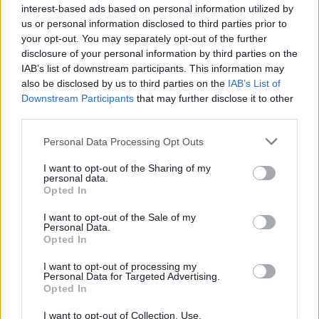
a sei, l'Ilva è la prima società tra le non
interest-based ads based on personal information utilized by
ripescate
us or personal information disclosed to third parties prior to
5 Ago 2026
your opt-out. You may separately opt-out of the further
disclosure of your personal information by third parties on the
Coppa Italia: gli accoppiamenti degli ottavi
di finale con i derby di Gallura, Barbagia e
IAB’s list of downstream participants. This information may
Ogliastra
also be disclosed by us to third parties on the
IAB’s List of
5 Ago 2026
Downstream Participants
that may further disclose it to other
third parties.
Coppa Italia: gli accoppiamenti dei 16esimi di
finale con i derby a Cagliari, Sassari e
Personal Data Processing Opt Outs
Macomer
5 Ago 2026
I want to opt-out of the Sharing of my
personal data.
Opted In
Ossese-Villasimius 3-1: il videoracconto della
finale playoff
I want to opt-out of the Sale of my
14 Mag 2024
Personal Data.
Opted In
I want to opt-out of processing my
Personal Data for Targeted Advertising.
Opted In
I want to opt-out of Collection, Use,