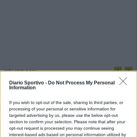
PIÙ LETTI OGGI
Diario Sportivo -
Do Not Process My Personal
Information
L'Ossese si prepara all'esordio in D: Forzati,
Cabrera, Tesio, Limongelli, Bolzicco e tanti
giovani tra i…
If you wish to opt-out of the sale, sharing to third parties, or
7 Ago 2026
processing of your personal or sensitive information for
targeted advertising by us, please use the below opt-out
Il Selargius rinforza il centrocampo con
section to confirm your selection. Please note that after your
Manuel Rinino e Samuele Vacca
opt-out request is processed you may continue seeing
6 Ago 2026
interest-based ads based on personal information utilized by