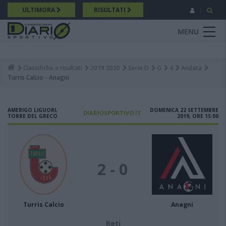
Salta
ULTIMORA
RISULTATI
al
contenuto
MENU
principale
Classifiche e risultati
2019 2020
Serie D
G
4
Andata
Breadcrumb
Turris Calcio - Anagni
AMERIGO LIGUORI,
DOMENICA 22 SETTEMBRE
DIARIOSPORTIVO.IT
TORRE DEL GRECO
2019, ORE 15:00
2 - 0
Turris Calcio
Anagni
Reti