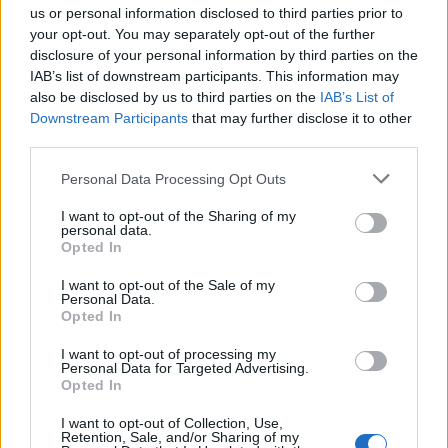
us or personal information disclosed to third parties prior to
your opt-out. You may separately opt-out of the further
Le 5 sarde ancora nel girone G con 8 squadre
disclosure of your personal information by third parties on the
laziali, 4 campane e la novità dei molisani del
Venafro
IAB’s list of downstream participants. This information may
6 Ago 2026
also be disclosed by us to third parties on the
IAB’s List of
Downstream Participants
that may further disclose it to other
Coppa Italia: Aranova-Ossese il 23, i derby
third parties.
Budoni-Latte Dolce e COS-Monastir il 30
6 Ago 2026
Personal Data Processing Opt Outs
I want to opt-out of the Sharing of my
Colpo dell'Uta con Pisano e arriva anche
personal data.
Serra, tripletta Cus Cagliari con Piroddi,
Opted In
Angiargia e Nenna
I want to opt-out of the Sale of my
5 Ago 2026
Personal Data.
Opted In
I want to opt-out of processing my
Personal Data for Targeted Advertising.
Opted In
I want to opt-out of Collection, Use,
Retention, Sale, and/or Sharing of my