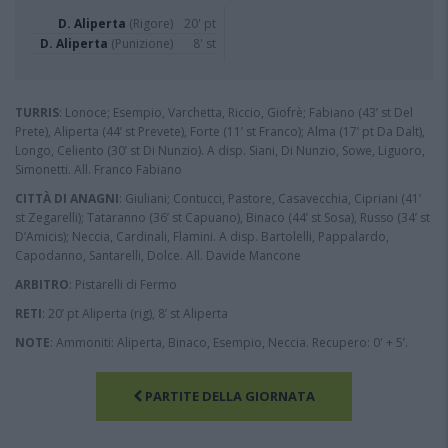
D. Aliperta
(Rigore)
20' pt
D. Aliperta
(Punizione)
8' st
TURRIS
: Lonoce; Esempio, Varchetta, Riccio, Giofrè; Fabiano (43’ st Del
Prete), Aliperta (44’ st Prevete), Forte (11’ st Franco); Alma (17’ pt Da Dalt),
Longo, Celiento (30’ st Di Nunzio). A disp. Siani, Di Nunzio, Sowe, Liguoro,
Simonetti. All. Franco Fabiano
CITTÀ DI ANAGNI
: Giuliani; Contucci, Pastore, Casavecchia, Cipriani (41’
st Zegarelli); Tataranno (36’ st Capuano), Binaco (44’ st Sosa), Russo (34’ st
D’Amicis); Neccia, Cardinali, Flamini. A disp. Bartolelli, Pappalardo,
Capodanno, Santarelli, Dolce. All. Davide Mancone
ARBITRO
: Pistarelli di Fermo
RETI
: 20’ pt Aliperta (rig), 8’ st Aliperta
NOTE
: Ammoniti: Aliperta, Binaco, Esempio, Neccia. Recupero: 0' + 5’.
PARTITE DELLA GIORNATA